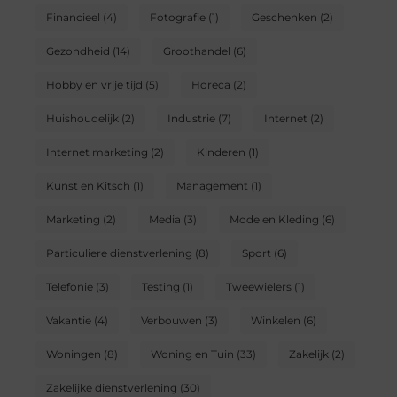
Financieel
(4)
Fotografie
(1)
Geschenken
(2)
Gezondheid
(14)
Groothandel
(6)
Hobby en vrije tijd
(5)
Horeca
(2)
Huishoudelijk
(2)
Industrie
(7)
Internet
(2)
Internet marketing
(2)
Kinderen
(1)
Kunst en Kitsch
(1)
Management
(1)
Marketing
(2)
Media
(3)
Mode en Kleding
(6)
Particuliere dienstverlening
(8)
Sport
(6)
Telefonie
(3)
Testing
(1)
Tweewielers
(1)
Vakantie
(4)
Verbouwen
(3)
Winkelen
(6)
Woningen
(8)
Woning en Tuin
(33)
Zakelijk
(2)
Zakelijke dienstverlening
(30)