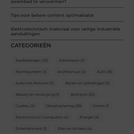
zwembad te verwarmen?
Tips voor betere content optimalisatie
Elektrotechnisch materiaal voor veilige industriële
aansluitingen
CATEGORIEËN
Aanbiedingen
(33)
Adverteren
(2)
Alarmsysteem
(1)
Architectuur
(2)
Auto
(16)
Auto's en Motoren
(7)
Banen en opleidingen
(5)
Beauty en verzorging
(5)
Bedrijven
(25)
Cadeau
(2)
Dienstverlening
(39)
Dieren
(1)
Electronica en Computers
(4)
Energie
(4)
Entertainment
(1)
Eten en drinken
(4)