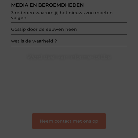
MEDIA EN BEROEMDHEDEN
3 redenen waarom jij het nieuws zou moeten
volgen
Gossip door de eeuwen heen
wat is de waarheid ?
Word deel van Informe-toit.be
Informe-toit.be is dé plek waar creativiteit, schrijven
en lezen samenkomen. Heb je een passie voor
bloggen, verhalen vertellen of gewoon het ontdekken
van inspirerende content? Dan hoor jij bij ons!
❝
Samen maken we bloggen toegankelijk, creatief
en leuk voor iedereen
❞
Neem contact met ons op