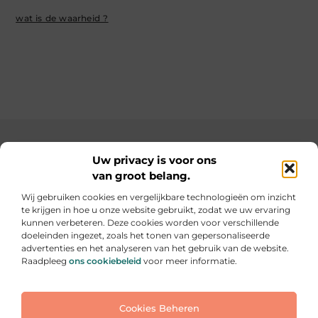
wat is de waarheid ?
Main Links
Uw privacy is voor ons
van groot belang.
SEO backlinks kopen: de slimme weg naar een hogere ranking
Geld verdienen op internet: hoe jij online inkomsten kunt opbouwen
Wij gebruiken cookies en vergelijkbare technologieën om inzicht
te krijgen in hoe u onze website gebruikt, zodat we uw ervaring
Elke dag iets nieuws op informe-toit.be
kunnen verbeteren. Deze cookies worden voor verschillende
Praktische tips, slimme ideeën en boeiende verhalen
doeleinden ingezet, zoals het tonen van gepersonaliseerde
voor jouw dagelijks leven.
advertenties en het analyseren van het gebruik van de website.
Raadpleeg
ons cookiebeleid
voor meer informatie.
Website index
Cookiebeleid (EU)
Cookies Beheren