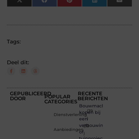
X
Facebook
Pinterest
LinkedIn
Email
(Twitter)
Tags:
Deel dit:
GEPUBLICEERD
RECENTE
POPULAR
DOOR
BERICHTEN
CATEGORIES
Bouwmachines
(39
kopen bij
Dienstverlening
een
)
verbouwing
(33
Aanbiedingen
of
)
tuinproject