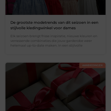
De grootste modetrends van dit seizoen in een
stijlvolle kledingwinkel voor dames
Elk seizoen brengt frisse inspiratie, nieuwe kleuren en
verrassende combinaties die jouw garderobe weer
helemaal up-to-date maken. In een stijlvolle
AANBIEDINGEN