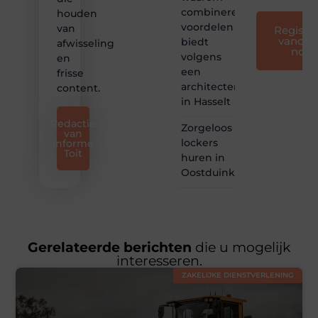
combineren
houden
voordelen
van
Registre
vandaa
biedt
afwisseling
nog
volgens
en
een
frisse
architectenbureau
content.
in Hasselt
Redactie
Zorgeloos
van
lockers
Informe
Toit
huren in
Oostduinkerke
Gerelateerde berichten
die u mogelijk
interesseren.
ZAKELIJKE DIENSTVERLENING