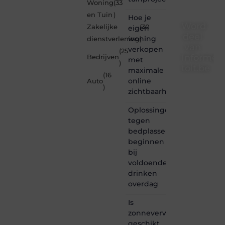
Woning
(33
en Tuin
)
Hoe je
Word
Zakelijke
(30
eigen
deel
woning
dienstverlening
)
van
verkopen
(25
Informe-
Bedrijven
met
)
toit.be
maximale
(16
online
Auto
Informe-
)
zichtbaarheid
toit.be
is dé
Oplossingen
plek
tegen
waar
bedplassen
creativiteit,
schrijven
beginnen
en
bij
lezen
voldoende
samenkomen.
drinken
Heb je
overdag
een
passie
Is
voor
zonneverwarming
bloggen,
verhalen
geschikt