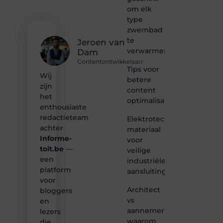
vertellen
om elk
of
type
gewoon
zwembad
het
te
ontdekken
Jeroen van
verwarmen?
van
Dam
inspirerende
Contentontwikkelaarr
content?
Tips voor
Wij
Dan
betere
zijn
hoor jij
content
bij ons!
het
optimalisatie
enthousiaste
❝
redactieteam
Elektrotechnisch
Samen
achter
materiaal
maken
Informe-
voor
we
toit.be
—
bloggen
veilige
toegankelijk,
een
industriële
creatief
platform
aansluitingen
en
voor
leuk
Architect
bloggers
voor
vs
en
iedereen
aannemer:
lezers
❞
waarom
die