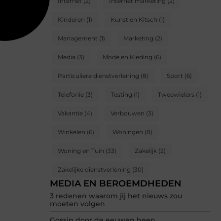
Internet
(2)
Internet marketing
(2)
Kinderen
(1)
Kunst en Kitsch
(1)
Management
(1)
Marketing
(2)
Media
(3)
Mode en Kleding
(6)
Particuliere dienstverlening
(8)
Sport
(6)
Telefonie
(3)
Testing
(1)
Tweewielers
(1)
Vakantie
(4)
Verbouwen
(3)
Winkelen
(6)
Woningen
(8)
Woning en Tuin
(33)
Zakelijk
(2)
Zakelijke dienstverlening
(30)
MEDIA EN BEROEMDHEDEN
3 redenen waarom jij het nieuws zou
moeten volgen
Gossip door de eeuwen heen