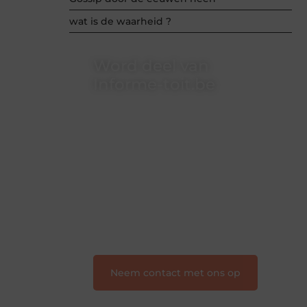
wat is de waarheid ?
Word deel van
Informe-toit.be
Informe-toit.be is dé plek waar
creativiteit, schrijven en lezen
samenkomen. Heb je een passie voor
bloggen, verhalen vertellen of gewoon
het ontdekken van inspirerende
content? Dan hoor jij bij ons!
❝
Samen maken we bloggen
toegankelijk, creatief en leuk voor
iedereen
❞
Neem contact met ons op