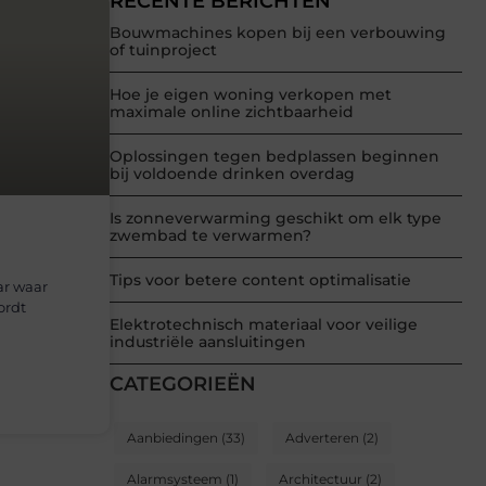
RECENTE BERICHTEN
Bouwmachines kopen bij een verbouwing
of tuinproject
Hoe je eigen woning verkopen met
maximale online zichtbaarheid
Oplossingen tegen bedplassen beginnen
bij voldoende drinken overdag
Is zonneverwarming geschikt om elk type
zwembad te verwarmen?
Tips voor betere content optimalisatie
ar waar
ordt
Elektrotechnisch materiaal voor veilige
industriële aansluitingen
CATEGORIEËN
Aanbiedingen
(33)
Adverteren
(2)
Alarmsysteem
(1)
Architectuur
(2)