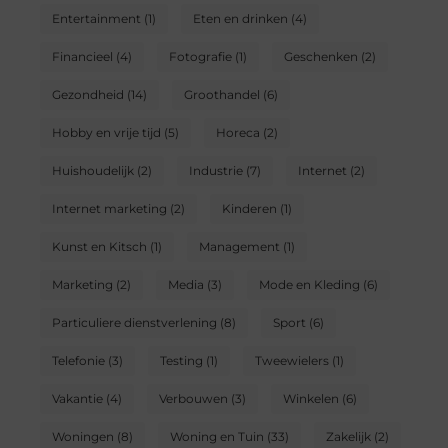
Entertainment
(1)
Eten en drinken
(4)
Financieel
(4)
Fotografie
(1)
Geschenken
(2)
Gezondheid
(14)
Groothandel
(6)
Hobby en vrije tijd
(5)
Horeca
(2)
Huishoudelijk
(2)
Industrie
(7)
Internet
(2)
Internet marketing
(2)
Kinderen
(1)
Kunst en Kitsch
(1)
Management
(1)
Marketing
(2)
Media
(3)
Mode en Kleding
(6)
Particuliere dienstverlening
(8)
Sport
(6)
Telefonie
(3)
Testing
(1)
Tweewielers
(1)
Vakantie
(4)
Verbouwen
(3)
Winkelen
(6)
Woningen
(8)
Woning en Tuin
(33)
Zakelijk
(2)