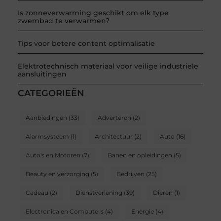
Is zonneverwarming geschikt om elk type
zwembad te verwarmen?
Tips voor betere content optimalisatie
Elektrotechnisch materiaal voor veilige industriële
aansluitingen
CATEGORIEËN
Aanbiedingen
(33)
Adverteren
(2)
Alarmsysteem
(1)
Architectuur
(2)
Auto
(16)
Auto's en Motoren
(7)
Banen en opleidingen
(5)
Beauty en verzorging
(5)
Bedrijven
(25)
Cadeau
(2)
Dienstverlening
(39)
Dieren
(1)
Electronica en Computers
(4)
Energie
(4)