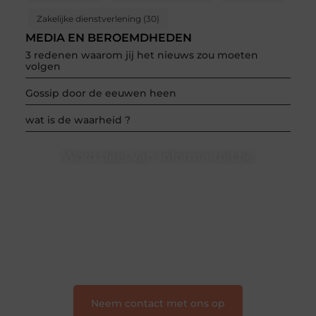
Zakelijke dienstverlening
(30)
MEDIA EN BEROEMDHEDEN
3 redenen waarom jij het nieuws zou moeten
volgen
Gossip door de eeuwen heen
wat is de waarheid ?
Word deel van Informe-toit.be
Informe-toit.be is dé plek waar creativiteit, schrijven
en lezen samenkomen. Heb je een passie voor
bloggen, verhalen vertellen of gewoon het ontdekken
van inspirerende content? Dan hoor jij bij ons!
❝
Samen maken we bloggen toegankelijk, creatief
en leuk voor iedereen
❞
Neem contact met ons op