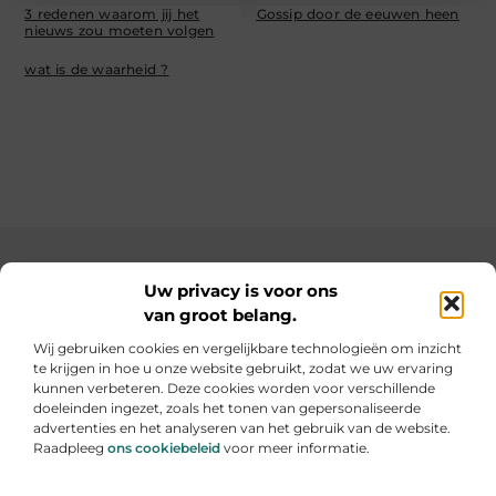
3 redenen waarom jij het
Gossip door de eeuwen heen
nieuws zou moeten volgen
wat is de waarheid ?
Main Links
Uw privacy is voor ons
van groot belang.
SEO backlinks kopen: de slimme weg naar een hogere ranking
Geld verdienen op internet: hoe jij online inkomsten kunt opbouwen
Wij gebruiken cookies en vergelijkbare technologieën om inzicht
te krijgen in hoe u onze website gebruikt, zodat we uw ervaring
Elke dag iets nieuws op informe-toit.be
kunnen verbeteren. Deze cookies worden voor verschillende
Praktische tips, slimme ideeën en boeiende verhalen
doeleinden ingezet, zoals het tonen van gepersonaliseerde
voor jouw dagelijks leven.
advertenties en het analyseren van het gebruik van de website.
Raadpleeg
ons cookiebeleid
voor meer informatie.
Website index
Cookiebeleid (EU)