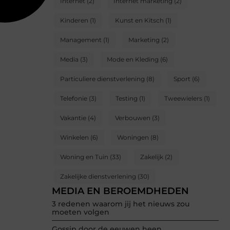
Internet
(2)
Internet marketing
(2)
Kinderen
(1)
Kunst en Kitsch
(1)
Management
(1)
Marketing
(2)
Media
(3)
Mode en Kleding
(6)
Particuliere dienstverlening
(8)
Sport
(6)
Telefonie
(3)
Testing
(1)
Tweewielers
(1)
Vakantie
(4)
Verbouwen
(3)
Winkelen
(6)
Woningen
(8)
Woning en Tuin
(33)
Zakelijk
(2)
Zakelijke dienstverlening
(30)
MEDIA EN BEROEMDHEDEN
3 redenen waarom jij het nieuws zou
moeten volgen
Gossip door de eeuwen heen