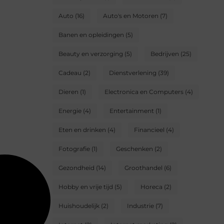
Auto
(16)
Auto's en Motoren
(7)
Banen en opleidingen
(5)
Beauty en verzorging
(5)
Bedrijven
(25)
Cadeau
(2)
Dienstverlening
(39)
Dieren
(1)
Electronica en Computers
(4)
Energie
(4)
Entertainment
(1)
Eten en drinken
(4)
Financieel
(4)
Fotografie
(1)
Geschenken
(2)
Gezondheid
(14)
Groothandel
(6)
Hobby en vrije tijd
(5)
Horeca
(2)
Huishoudelijk
(2)
Industrie
(7)