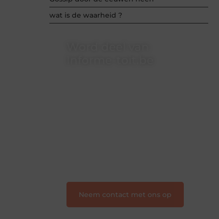
wat is de waarheid ?
Word deel van
Informe-toit.be
Informe-toit.be is dé plek waar
creativiteit, schrijven en lezen
samenkomen. Heb je een passie voor
bloggen, verhalen vertellen of gewoon
het ontdekken van inspirerende
content? Dan hoor jij bij ons!
❝
Samen maken we bloggen
toegankelijk, creatief en leuk voor
iedereen
❞
Neem contact met ons op