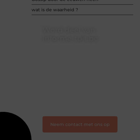
wat is de waarheid ?
Word deel van
Informe-toit.be
Informe-toit.be is dé plek waar
creativiteit, schrijven en lezen
samenkomen. Heb je een passie voor
bloggen, verhalen vertellen of gewoon
het ontdekken van inspirerende
content? Dan hoor jij bij ons!
❝
Samen maken we bloggen
toegankelijk, creatief en leuk voor
iedereen
❞
Neem contact met ons op