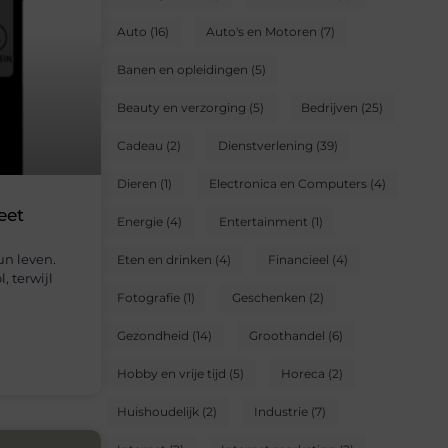
Auto
(16)
Auto's en Motoren
(7)
Banen en opleidingen
(5)
Beauty en verzorging
(5)
Bedrijven
(25)
Cadeau
(2)
Dienstverlening
(39)
Dieren
(1)
Electronica en Computers
(4)
eet
Energie
(4)
Entertainment
(1)
un leven.
Eten en drinken
(4)
Financieel
(4)
, terwijl
Fotografie
(1)
Geschenken
(2)
Gezondheid
(14)
Groothandel
(6)
Hobby en vrije tijd
(5)
Horeca
(2)
Huishoudelijk
(2)
Industrie
(7)