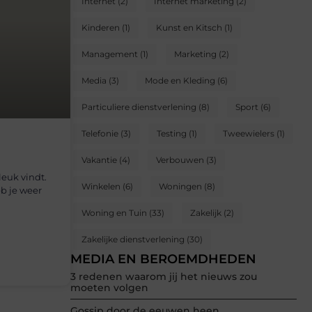
Internet
(2)
Internet marketing
(2)
Kinderen
(1)
Kunst en Kitsch
(1)
Management
(1)
Marketing
(2)
Media
(3)
Mode en Kleding
(6)
Particuliere dienstverlening
(8)
Sport
(6)
Telefonie
(3)
Testing
(1)
Tweewielers
(1)
Vakantie
(4)
Verbouwen
(3)
leuk vindt.
Winkelen
(6)
Woningen
(8)
b je weer
Woning en Tuin
(33)
Zakelijk
(2)
Zakelijke dienstverlening
(30)
MEDIA EN BEROEMDHEDEN
3 redenen waarom jij het nieuws zou
moeten volgen
Gossip door de eeuwen heen