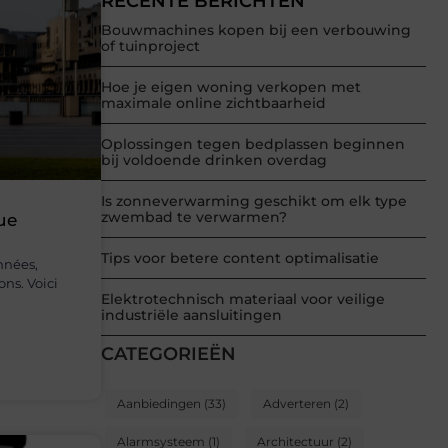
RECENTE BERICHTEN
Bouwmachines kopen bij een verbouwing
of tuinproject
Hoe je eigen woning verkopen met
maximale online zichtbaarheid
Oplossingen tegen bedplassen beginnen
bij voldoende drinken overdag
Is zonneverwarming geschikt om elk type
zwembad te verwarmen?
ue
Tips voor betere content optimalisatie
onnées,
ons. Voici
Elektrotechnisch materiaal voor veilige
industriële aansluitingen
CATEGORIEËN
Aanbiedingen
(33)
Adverteren
(2)
Alarmsysteem
(1)
Architectuur
(2)