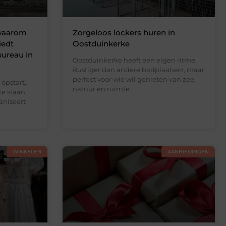
 waarom
Zorgeloos lockers huren in
iedt
Oostduinkerke
bureau in
Oostduinkerke heeft een eigen ritme.
Rustiger dan andere badplaatsen, maar
perfect voor wie wil genieten van zee,
opstart,
natuur en ruimte.
te staan
aniseert
WINKELEN
AANBIEDINGEN