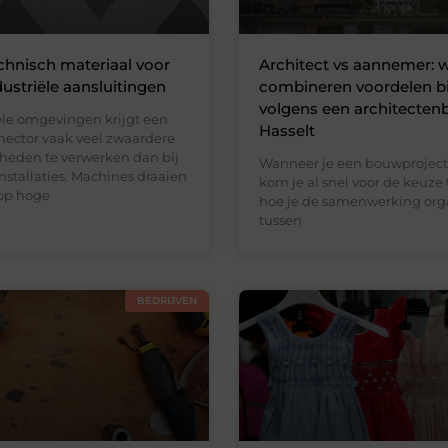
chnisch materiaal voor
Architect vs aannemer:
dustriële aansluitingen
combineren voordelen b
volgens een architecten
iële omgevingen krijgt een
Hasselt
ector vaak veel zwaardere
eden te verwerken dan bij
Wanneer je een bouwproject 
stallaties. Machines draaien
kom je al snel voor de keuze 
op hoge
hoe je de samenwerking org
tussen
BEDRIJVEN