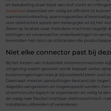
en bekabeling staat bloot aan stof, vocht en trilling
materiaal
essentieel om veilig en efficiënt te kunn
warmteontwikkeling, spanningsverlies of beschadigd
voor elektriciteit speelt een belangrijke rol bij het 
Zeker op locaties waar meerdere machines tegelijk act
storingen en onverwachte onderbrekingen te vermij
bovendien het risico op stilstanden die productiepro
Niet elke connector past bij de
Bij het kiezen van industriële stroomconnectoren kij
omgeving waarin gewerkt wordt bepaalt welke oplossin
buitenomgevingen kies je bijvoorbeeld beter voor 
Daarnaast moeten aansluitingen bestand zijn tegen 
dagelijks aangesloten en losgekoppeld worden. Een ov
stroomcircuits logisch te organiseren en veilig te b
de vraag naar flexibel inzetbaar elektrotechnisch 
installaties uitbreiden of veranderen.