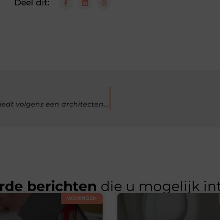
Deel dit:
Architect vs aannemer: waarom combineren voordelen biedt volgens een architectenbureau in Hasselt
rde berichten
die u mogelijk in
WONINGEN