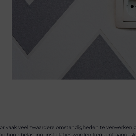
tor vaak veel zwaardere omstandigheden te verwerken 
 op hoge belasting, installaties worden frequent aangesl