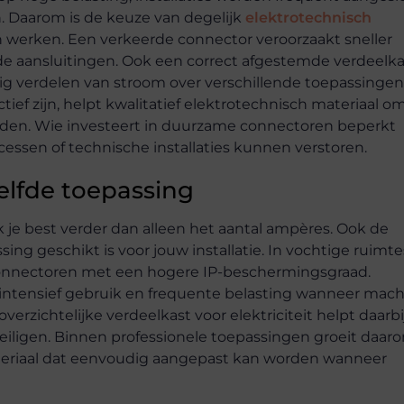
en. Daarom is de keuze van degelijk
elektrotechnisch
en werken. Een verkeerde connector veroorzaakt sneller
e aansluitingen. Ook een correct afgestemde verdeelka
veilig verdelen van stroom over verschillende toepassingen
ief zijn, helpt kwalitatief elektrotechnisch materiaal o
den. Wie investeert in duurzame connectoren beperkt
cessen of technische installaties kunnen verstoren.
zelfde toepassing
k je best verder dan alleen het aantal ampères. Ook de
g geschikt is voor jouw installatie. In vochtige ruimte
connectoren met een hogere IP-beschermingsgraad.
intensief gebruik en frequente belasting wanneer mac
erzichtelijke verdeelkast voor elektriciteit helpt daarb
eveiligen. Binnen professionele toepassingen groeit daar
materiaal dat eenvoudig aangepast kan worden wanneer