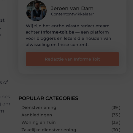
Jeroen van Dam
Contentontwikkelaarr
st
Wij zijn het enthousiaste redactieteam
.
achter
Informe-toit.be
— een platform
m
voor bloggers en lezers die houden van
afwisseling en frisse content.
Redactie van Informe Toit
s of
hines
POPULAR CATEGORIES
ij om
Dienstverlening
(39 )
om
Aanbiedingen
(33 )
Woning en Tuin
(33 )
Zakelijke dienstverlening
(30 )