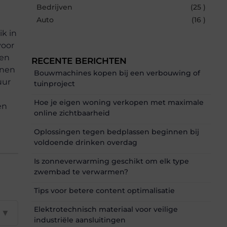
Bedrijven
(25 )
Auto
(16 )
k in
voor
zen
RECENTE BERICHTEN
nnen
Bouwmachines kopen bij een verbouwing of
uur
tuinproject
Hoe je eigen woning verkopen met maximale
en
online zichtbaarheid
Oplossingen tegen bedplassen beginnen bij
voldoende drinken overdag
Is zonneverwarming geschikt om elk type
zwembad te verwarmen?
Tips voor betere content optimalisatie
Elektrotechnisch materiaal voor veilige
▼
industriële aansluitingen