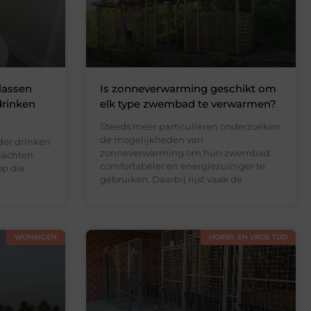
lassen
Is zonneverwarming geschikt om
drinken
elk type zwembad te verwarmen?
Steeds meer particulieren onderzoeken
de mogelijkheden van
der drinken
zonneverwarming om hun zwembad
nachten.
comfortabeler en energiezuiniger te
op die
gebruiken. Daarbij rijst vaak de
WONINGEN
HOBBY EN VRIJE TIJD