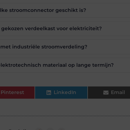
lke stroomconnector geschikt is?
gekozen verdeelkast voor elektriciteit?
met industriële stroomverdeling?
ektrotechnisch materiaal op lange termijn?
Pinterest
LinkedIn
Email