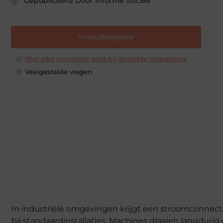
Gepubliceerd Door Informe Toit.be
Inhoudsopgave
Niet elke connector past bij dezelfde toepassing
Veelgestelde vragen
In industriële omgevingen krijgt een stroomconnec
bij standaardinstallaties. Machines draaien langdurig