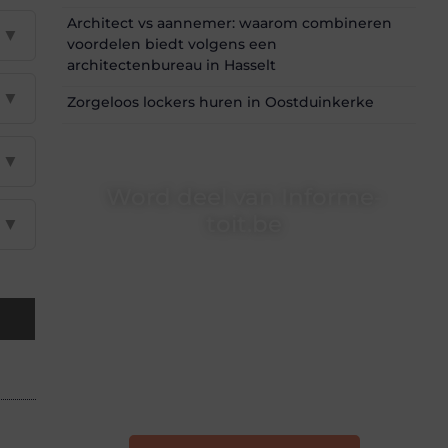
Architect vs aannemer: waarom combineren
▼
voordelen biedt volgens een
architectenbureau in Hasselt
▼
Zorgeloos lockers huren in Oostduinkerke
▼
Word deel van Informe-
toit.be
▼
Informe-toit.be is dé plek waar creativiteit,
schrijven en lezen samenkomen. Heb je een
passie voor bloggen, verhalen vertellen of
gewoon het ontdekken van inspirerende
content? Dan hoor jij bij ons!
❝
Samen maken we bloggen toegankelijk,
creatief en leuk voor iedereen
❞