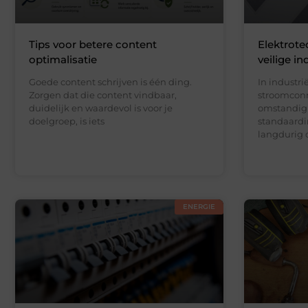
Tips voor betere content
Elektrote
optimalisatie
veilige in
Goede content schrijven is één ding.
In industr
Zorgen dat die content vindbaar,
stroomconn
duidelijk en waardevol is voor je
omstandigh
doelgroep, is iets
standaardin
langdurig 
ENERGIE