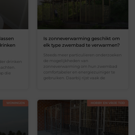
lassen
Is zonneverwarming geschikt om
drinken
elk type zwembad te verwarmen?
Steeds meer particulieren onderzoeken
de mogelijkheden van
der drinken
zonneverwarming om hun zwembad
nachten.
comfortabeler en energiezuiniger te
op die
gebruiken. Daarbij rijst vaak de
WONINGEN
HOBBY EN VRIJE TIJD