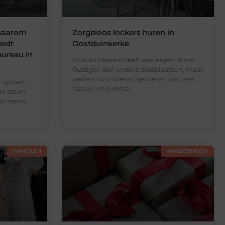
 waarom
Zorgeloos lockers huren in
iedt
Oostduinkerke
bureau in
Oostduinkerke heeft een eigen ritme.
Rustiger dan andere badplaatsen, maar
perfect voor wie wil genieten van zee,
opstart,
natuur en ruimte.
te staan
aniseert
WINKELEN
AANBIEDINGEN