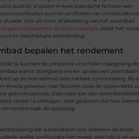
rd positief, al spelen enkele praktische factoren een
opbouwzwembaden kunnen profiteren van zonnecollecto
de situatie. Ook de vorm of afwerking van het zwembad
d goed verwarmen op zonne-energie
draait het voor
houd en beschikbare zoninstraling.
embad bepalen het rendement
kt is, kunnen de prestaties verschillen naargelang de
wembad warmt doorgaans sneller op dan een zwembad 
vloed op de hoeveelheid beschikbare zonnestraling. Bij 
steeds gekeken naar factoren zoals de oppervlakte v
enste gebruiksperiode. Daarnaast kan een zwembadafdek
ment verder te verhogen. Voor gezinnen die hun zwem
 elementen vaak de oplossing.
ardoplossing die automatisch voor iedereen de beste
idelijk welke configuratie het meest geschikt is en wel