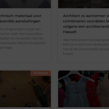
chnisch materiaal voor
Architect vs aannemer:
dustriële aansluitingen
combineren voordelen b
volgens een architecten
iële omgevingen krijgt een
Hasselt
ector vaak veel zwaardere
eden te verwerken dan bij
Wanneer je een bouwproject 
stallaties. Machines draaien
kom je al snel voor de keuze 
op hoge
hoe je de samenwerking org
tussen
BEDRIJVEN