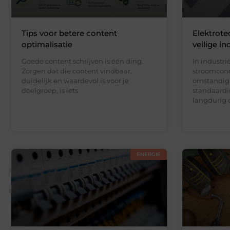
Tips voor betere content
Elektrote
optimalisatie
veilige in
Goede content schrijven is één ding.
In industr
Zorgen dat die content vindbaar,
stroomconn
duidelijk en waardevol is voor je
omstandigh
doelgroep, is iets
standaardin
langdurig 
ENERGIE