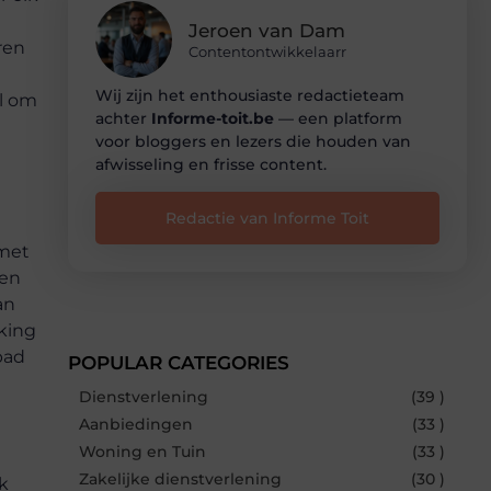
Jeroen van Dam
ren
Contentontwikkelaarr
Wij zijn het enthousiaste redactieteam
al om
achter
Informe-toit.be
— een platform
voor bloggers en lezers die houden van
afwisseling en frisse content.
Redactie van Informe Toit
met
een
an
king
bad
POPULAR CATEGORIES
Dienstverlening
(39 )
Aanbiedingen
(33 )
Woning en Tuin
(33 )
Zakelijke dienstverlening
(30 )
k