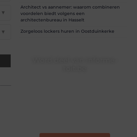
Architect vs aannemer: waarom combineren
▼
voordelen biedt volgens een
architectenbureau in Hasselt
Zorgeloos lockers huren in Oostduinkerke
▼
Word deel van Informe-
toit.be
Informe-toit.be is dé plek waar creativiteit,
schrijven en lezen samenkomen. Heb je een
passie voor bloggen, verhalen vertellen of
gewoon het ontdekken van inspirerende
content? Dan hoor jij bij ons!
❝
Samen maken we bloggen toegankelijk,
creatief en leuk voor iedereen
❞