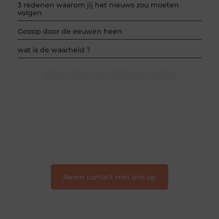
3 redenen waarom jij het nieuws zou moeten
volgen
Gossip door de eeuwen heen
wat is de waarheid ?
Word deel van Informe-toit.be
Informe-toit.be is dé plek waar creativiteit, schrijven
en lezen samenkomen. Heb je een passie voor
bloggen, verhalen vertellen of gewoon het ontdekken
van inspirerende content? Dan hoor jij bij ons!
❝
Samen maken we bloggen toegankelijk, creatief
en leuk voor iedereen
❞
Neem contact met ons op