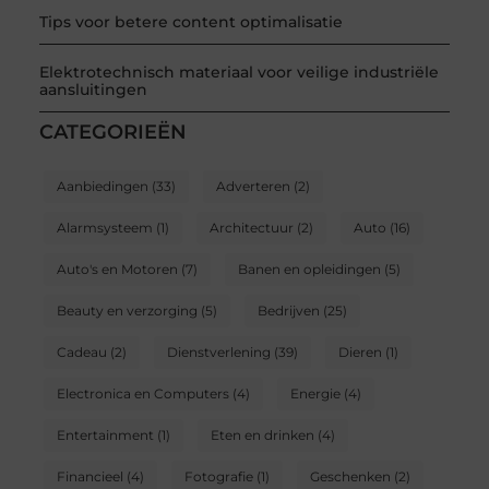
Tips voor betere content optimalisatie
Elektrotechnisch materiaal voor veilige industriële
aansluitingen
CATEGORIEËN
Aanbiedingen
(33)
Adverteren
(2)
Alarmsysteem
(1)
Architectuur
(2)
Auto
(16)
Auto's en Motoren
(7)
Banen en opleidingen
(5)
Beauty en verzorging
(5)
Bedrijven
(25)
Cadeau
(2)
Dienstverlening
(39)
Dieren
(1)
Electronica en Computers
(4)
Energie
(4)
Entertainment
(1)
Eten en drinken
(4)
Financieel
(4)
Fotografie
(1)
Geschenken
(2)