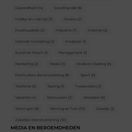
Gezondheid
(14)
Groothandel
(6)
Hobby en vrije tijd
(5)
Horeca
(2)
Huishoudelijk
(2)
Industrie
(7)
Internet
(2)
Internet marketing
(2)
Kinderen
(1)
Kunst en Kitsch
(1)
Management
(1)
Marketing
(2)
Media
(3)
Mode en Kleding
(6)
Particuliere dienstverlening
(8)
Sport
(6)
Telefonie
(3)
Testing
(1)
Tweewielers
(1)
Vakantie
(4)
Verbouwen
(3)
Winkelen
(6)
Woningen
(8)
Woning en Tuin
(33)
Zakelijk
(2)
Zakelijke dienstverlening
(30)
MEDIA EN BEROEMDHEDEN