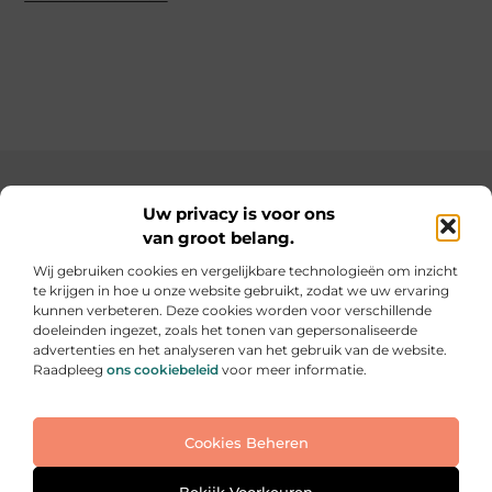
Main Links
Uw privacy is voor ons
van groot belang.
SEO backlinks kopen: de slimme weg naar een hogere ranking
Geld verdienen op internet: hoe jij online inkomsten kunt opbouwen
Wij gebruiken cookies en vergelijkbare technologieën om inzicht
te krijgen in hoe u onze website gebruikt, zodat we uw ervaring
Elke dag iets nieuws op informe-toit.be
kunnen verbeteren. Deze cookies worden voor verschillende
Praktische tips, slimme ideeën en boeiende verhalen
doeleinden ingezet, zoals het tonen van gepersonaliseerde
voor jouw dagelijks leven.
advertenties en het analyseren van het gebruik van de website.
Raadpleeg
ons cookiebeleid
voor meer informatie.
Website index
Cookiebeleid (EU)
Cookies Beheren
@2025 All Right Reserved. Design by
www.informe-
toit.be
Bekijk Voorkeuren