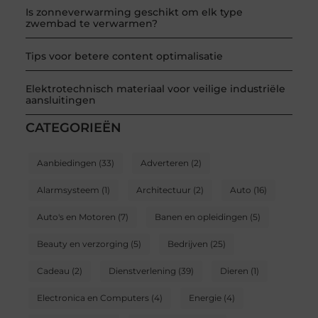
Is zonneverwarming geschikt om elk type
zwembad te verwarmen?
Tips voor betere content optimalisatie
Elektrotechnisch materiaal voor veilige industriële
aansluitingen
CATEGORIEËN
Aanbiedingen
(33)
Adverteren
(2)
Alarmsysteem
(1)
Architectuur
(2)
Auto
(16)
Auto's en Motoren
(7)
Banen en opleidingen
(5)
Beauty en verzorging
(5)
Bedrijven
(25)
Cadeau
(2)
Dienstverlening
(39)
Dieren
(1)
Electronica en Computers
(4)
Energie
(4)