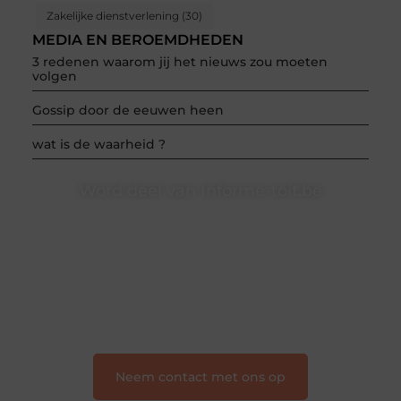
Zakelijke dienstverlening
(30)
MEDIA EN BEROEMDHEDEN
3 redenen waarom jij het nieuws zou moeten
volgen
Gossip door de eeuwen heen
wat is de waarheid ?
Word deel van Informe-toit.be
Informe-toit.be is dé plek waar creativiteit, schrijven
en lezen samenkomen. Heb je een passie voor
bloggen, verhalen vertellen of gewoon het ontdekken
van inspirerende content? Dan hoor jij bij ons!
❝
Samen maken we bloggen toegankelijk, creatief
en leuk voor iedereen
❞
Neem contact met ons op