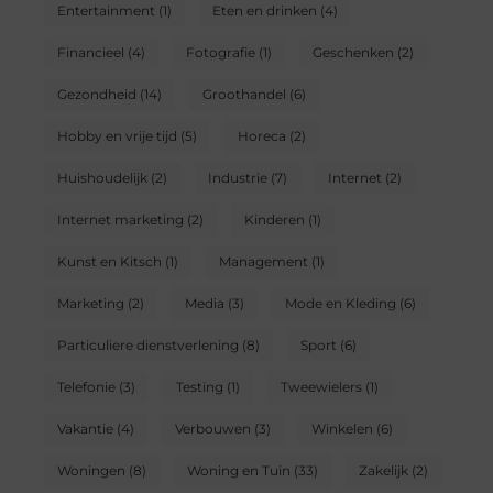
Entertainment
(1)
Eten en drinken
(4)
Financieel
(4)
Fotografie
(1)
Geschenken
(2)
Gezondheid
(14)
Groothandel
(6)
Hobby en vrije tijd
(5)
Horeca
(2)
Huishoudelijk
(2)
Industrie
(7)
Internet
(2)
Internet marketing
(2)
Kinderen
(1)
Kunst en Kitsch
(1)
Management
(1)
Marketing
(2)
Media
(3)
Mode en Kleding
(6)
Particuliere dienstverlening
(8)
Sport
(6)
Telefonie
(3)
Testing
(1)
Tweewielers
(1)
Vakantie
(4)
Verbouwen
(3)
Winkelen
(6)
Woningen
(8)
Woning en Tuin
(33)
Zakelijk
(2)