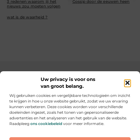
3 redenen waarom jij het
Gossip door de eeuwen heen
nieuws zou moeten volgen
wat is de waarheid ?
Main Links
Uw privacy is voor ons
van groot belang.
SEO backlinks kopen: de slimme weg naar een hogere ranking
Geld verdienen op internet: hoe jij online inkomsten kunt opbouwen
Wij gebruiken cookies en vergelijkbare technologieën om inzicht
te krijgen in hoe u onze website gebruikt, zodat we uw ervaring
Elke dag iets nieuws op informe-toit.be
kunnen verbeteren. Deze cookies worden voor verschillende
Praktische tips, slimme ideeën en boeiende verhalen
doeleinden ingezet, zoals het tonen van gepersonaliseerde
voor jouw dagelijks leven.
advertenties en het analyseren van het gebruik van de website.
Raadpleeg
ons cookiebeleid
voor meer informatie.
Website index
Cookiebeleid (EU)