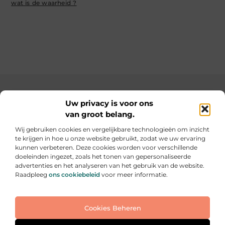
wat is de waarheid ?
Main Links
Uw privacy is voor ons
van groot belang.
SEO backlinks kopen: de slimme weg naar een hogere ranking
Geld verdienen op internet: hoe jij online inkomsten kunt opbouwen
Wij gebruiken cookies en vergelijkbare technologieën om inzicht
te krijgen in hoe u onze website gebruikt, zodat we uw ervaring
Elke dag iets nieuws op informe-toit.be
kunnen verbeteren. Deze cookies worden voor verschillende
Praktische tips, slimme ideeën en boeiende verhalen
doeleinden ingezet, zoals het tonen van gepersonaliseerde
voor jouw dagelijks leven.
advertenties en het analyseren van het gebruik van de website.
Raadpleeg
ons cookiebeleid
voor meer informatie.
Website index
Cookiebeleid (EU)
Cookies Beheren
@2025 All Right Reserved. Design by
www.informe-