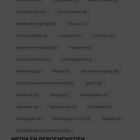
Gezondheid
(14)
Groothandel
(6)
Hobby en vrije tijd
(5)
Horeca
(2)
Huishoudelijk
(2)
Industrie
(7)
Internet
(2)
Internet marketing
(2)
Kinderen
(1)
Kunst en Kitsch
(1)
Management
(1)
Marketing
(2)
Media
(3)
Mode en Kleding
(6)
Particuliere dienstverlening
(8)
Sport
(6)
Telefonie
(3)
Testing
(1)
Tweewielers
(1)
Vakantie
(4)
Verbouwen
(3)
Winkelen
(6)
Woningen
(8)
Woning en Tuin
(33)
Zakelijk
(2)
Zakelijke dienstverlening
(30)
MEDIA EN BEROEMDHEDEN