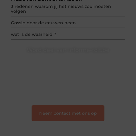
3 redenen waarom jij het nieuws zou moeten
volgen
Gossip door de eeuwen heen
wat is de waarheid ?
Word deel van Informe-toit.be
Informe-toit.be is dé plek waar creativiteit, schrijven
en lezen samenkomen. Heb je een passie voor
bloggen, verhalen vertellen of gewoon het ontdekken
van inspirerende content? Dan hoor jij bij ons!
❝
Samen maken we bloggen toegankelijk, creatief
en leuk voor iedereen
❞
Neem contact met ons op