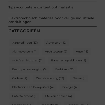
Tips voor betere content optimalisatie
Elektrotechnisch materiaal voor veilige industriële
aansluitingen
CATEGORIEËN
Aanbiedingen
(33)
Adverteren
(2)
Alarmsysteem
(1)
Architectuur
(2)
Auto
(16)
Auto's en Motoren
(7)
Banen en opleidingen
(5)
Beauty en verzorging
(5)
Bedrijven
(25)
Cadeau
(2)
Dienstverlening
(39)
Dieren
(1)
Electronica en Computers
(4)
Energie
(4)
Entertainment
(1)
Eten en drinken
(4)
Financieel
(4)
Fotografie
(1)
Geschenken
(2)