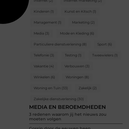
Internet
(2)
Internet marketing
(2)
Kinderen
(1)
Kunst en Kitsch
(1)
Management
(1)
Marketing
(2)
Media
(3)
Mode en Kleding
(6)
Particuliere dienstverlening
(8)
Sport
(6)
Telefonie
(3)
Testing
(1)
Tweewielers
(1)
Vakantie
(4)
Verbouwen
(3)
Winkelen
(6)
Woningen
(8)
Woning en Tuin
(33)
Zakelijk
(2)
Zakelijke dienstverlening
(30)
MEDIA EN BEROEMDHEDEN
3 redenen waarom jij het nieuws zou
moeten volgen
Gossip door de eeuwen heen