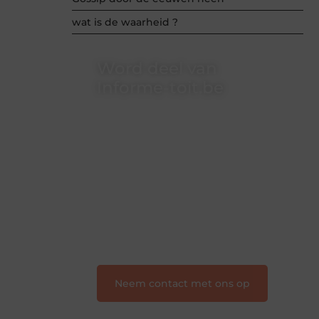
wat is de waarheid ?
Word deel van
Informe-toit.be
Informe-toit.be is dé plek waar
creativiteit, schrijven en lezen
samenkomen. Heb je een passie voor
bloggen, verhalen vertellen of gewoon
het ontdekken van inspirerende
content? Dan hoor jij bij ons!
❝
Samen maken we bloggen
toegankelijk, creatief en leuk voor
iedereen
❞
Neem contact met ons op