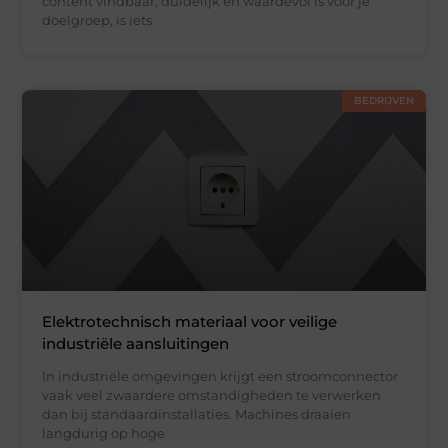
content vindbaar, duidelijk en waardevol is voor je
doelgroep, is iets
BEDRIJVEN
Elektrotechnisch materiaal voor veilige
industriële aansluitingen
In industriële omgevingen krijgt een stroomconnector
vaak veel zwaardere omstandigheden te verwerken
dan bij standaardinstallaties. Machines draaien
langdurig op hoge