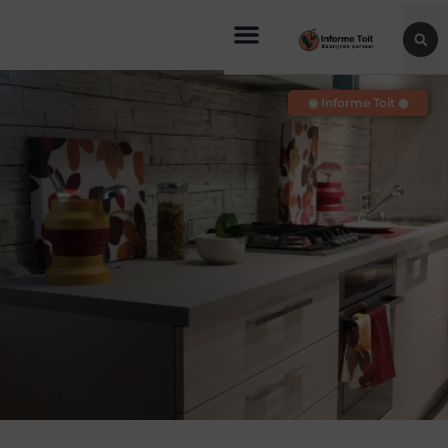
◉ Informe Toit ◉