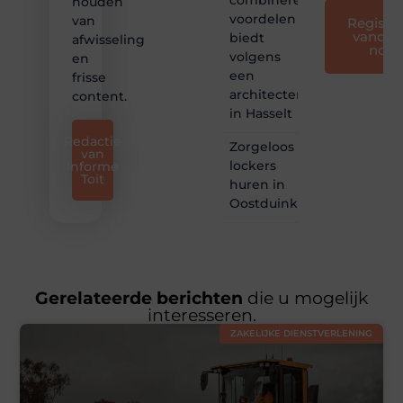
houden
voordelen
van
Registre
vandaa
biedt
afwisseling
nog
volgens
en
een
frisse
architectenbureau
content.
in Hasselt
Redactie
Zorgeloos
van
lockers
Informe
Toit
huren in
Oostduinkerke
Gerelateerde berichten
die u mogelijk
interesseren.
ZAKELIJKE DIENSTVERLENING