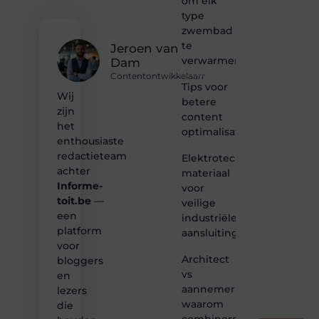
om elk
of
type
gewoon
zwembad
het
te
ontdekken
Jeroen van
verwarmen?
van
Dam
inspirerende
Contentontwikkelaarr
content?
Tips voor
Wij
Dan
betere
zijn
hoor jij
content
bij ons!
het
optimalisatie
enthousiaste
❝
redactieteam
Elektrotechnisch
Samen
achter
materiaal
maken
Informe-
voor
we
toit.be
—
bloggen
veilige
toegankelijk,
een
industriële
creatief
platform
aansluitingen
en
voor
leuk
Architect
bloggers
voor
vs
en
iedereen
aannemer:
lezers
❞
waarom
die
combineren