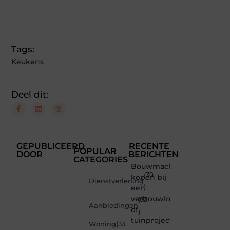
Tags:
Keukens
Deel dit:
GEPUBLICEERD
RECENTE
POPULAR
DOOR
BERICHTEN
CATEGORIES
Bouwmachines
(39
kopen bij
Dienstverlening
een
)
verbouwing
(33
Aanbiedingen
of
)
tuinproject
Woning
(33