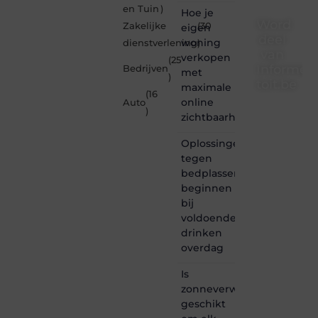
en Tuin
)
Hoe je
Word
Zakelijke
(30
eigen
deel
woning
dienstverlening
)
van
verkopen
(25
Informe-
Bedrijven
met
)
toit.be
maximale
(16
online
Auto
Informe-
)
zichtbaarheid
toit.be
is dé
Oplossingen
plek
tegen
waar
bedplassen
creativiteit,
schrijven
beginnen
en
bij
lezen
voldoende
samenkomen.
drinken
Heb je
overdag
een
passie
Is
voor
zonneverwarming
bloggen,
verhalen
geschikt
vertellen