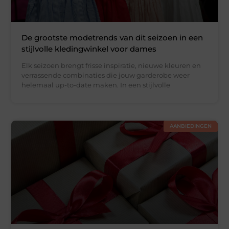
De grootste modetrends van dit seizoen in een
stijlvolle kledingwinkel voor dames
Elk seizoen brengt frisse inspiratie, nieuwe kleuren en
verrassende combinaties die jouw garderobe weer
helemaal up-to-date maken. In een stijlvolle
AANBIEDINGEN