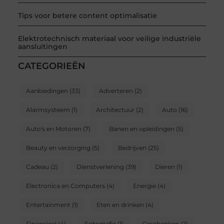
Tips voor betere content optimalisatie
Elektrotechnisch materiaal voor veilige industriële
aansluitingen
CATEGORIEËN
Aanbiedingen
(33)
Adverteren
(2)
Alarmsysteem
(1)
Architectuur
(2)
Auto
(16)
Auto's en Motoren
(7)
Banen en opleidingen
(5)
Beauty en verzorging
(5)
Bedrijven
(25)
Cadeau
(2)
Dienstverlening
(39)
Dieren
(1)
Electronica en Computers
(4)
Energie
(4)
Entertainment
(1)
Eten en drinken
(4)
Financieel
(4)
Fotografie
(1)
Geschenken
(2)