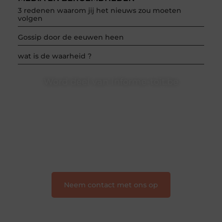
3 redenen waarom jij het nieuws zou moeten
volgen
Gossip door de eeuwen heen
wat is de waarheid ?
Word deel van Informe-toit.be
Informe-toit.be is dé plek waar creativiteit, schrijven
en lezen samenkomen. Heb je een passie voor
bloggen, verhalen vertellen of gewoon het ontdekken
van inspirerende content? Dan hoor jij bij ons!
❝
Samen maken we bloggen toegankelijk, creatief
en leuk voor iedereen
❞
Neem contact met ons op