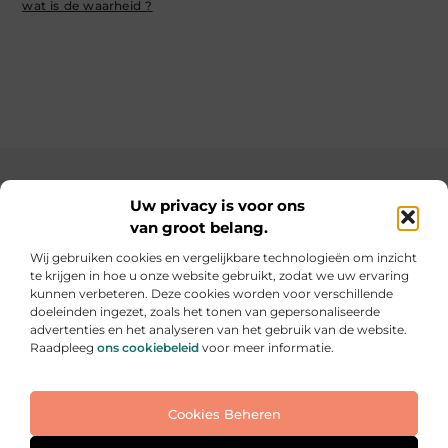
wat is de waarheid ?
Main Links
Uw privacy is voor ons
van groot belang.
SEO backlinks kopen: de slimme weg naar een hogere ranking
Geld verdienen op internet: hoe jij online inkomsten kunt opbouwen
Wij gebruiken cookies en vergelijkbare technologieën om inzicht
te krijgen in hoe u onze website gebruikt, zodat we uw ervaring
Elke dag iets nieuws op informe-toit.be
kunnen verbeteren. Deze cookies worden voor verschillende
Praktische tips, slimme ideeën en boeiende verhalen
doeleinden ingezet, zoals het tonen van gepersonaliseerde
voor jouw dagelijks leven.
advertenties en het analyseren van het gebruik van de website.
Raadpleeg
ons cookiebeleid
voor meer informatie.
Website index
Cookiebeleid (EU)
Cookies Beheren
@2025 All Right Reserved. Design by
www.informe-