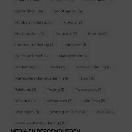
Gezondheid
(14)
Groothandel
(6)
Hobby en vrije tijd
(5)
Horeca
(2)
Huishoudelijk
(2)
Industrie
(7)
Internet
(2)
Internet marketing
(2)
Kinderen
(1)
Kunst en Kitsch
(1)
Management
(1)
Marketing
(2)
Media
(3)
Mode en Kleding
(6)
Particuliere dienstverlening
(8)
Sport
(6)
Telefonie
(3)
Testing
(1)
Tweewielers
(1)
Vakantie
(4)
Verbouwen
(3)
Winkelen
(6)
Woningen
(8)
Woning en Tuin
(33)
Zakelijk
(2)
Zakelijke dienstverlening
(30)
MEDIA EN BEROEMDHEDEN