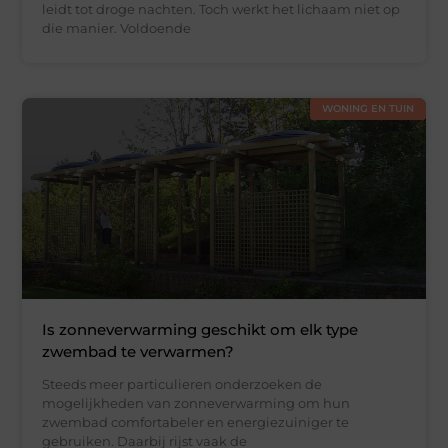
leidt tot droge nachten. Toch werkt het lichaam niet op
die manier. Voldoende
WONING EN TUIN
Is zonneverwarming geschikt om elk type
zwembad te verwarmen?
Steeds meer particulieren onderzoeken de
mogelijkheden van zonneverwarming om hun
zwembad comfortabeler en energiezuiniger te
gebruiken. Daarbij rijst vaak de