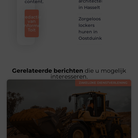
architectenbureau
content.
in Hasselt
Redactie
Zorgeloos
van
lockers
Informe
Toit
huren in
Oostduinkerke
Gerelateerde berichten
die u mogelijk
interesseren.
ZAKELIJKE DIENSTVERLENING