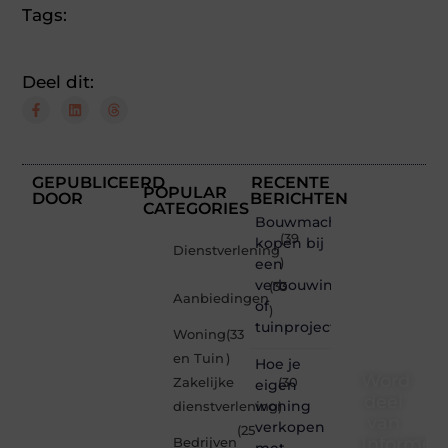
Tags:
Deel dit:
GEPUBLICEERD
RECENTE
POPULAR
DOOR
BERICHTEN
CATEGORIES
Bouwmachines
(39
kopen bij
Dienstverlening
een
)
verbouwing
(33
Aanbiedingen
of
)
tuinproject
Woning
(33
en Tuin
)
Hoe je
Word
Zakelijke
(30
eigen
deel
woning
dienstverlening
)
van
verkopen
(25
Informe-
Bedrijven
met