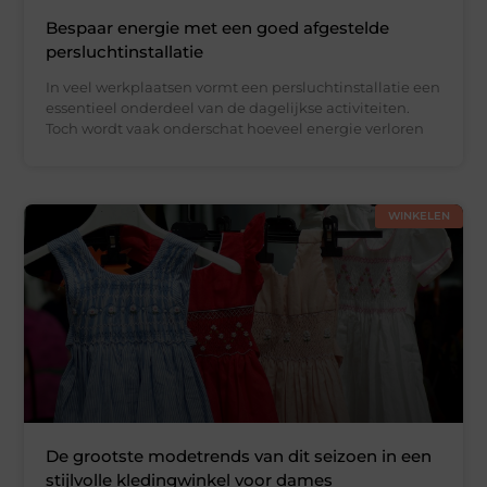
Bespaar energie met een goed afgestelde
persluchtinstallatie
In veel werkplaatsen vormt een persluchtinstallatie een
essentieel onderdeel van de dagelijkse activiteiten.
Toch wordt vaak onderschat hoeveel energie verloren
WINKELEN
De grootste modetrends van dit seizoen in een
stijlvolle kledingwinkel voor dames