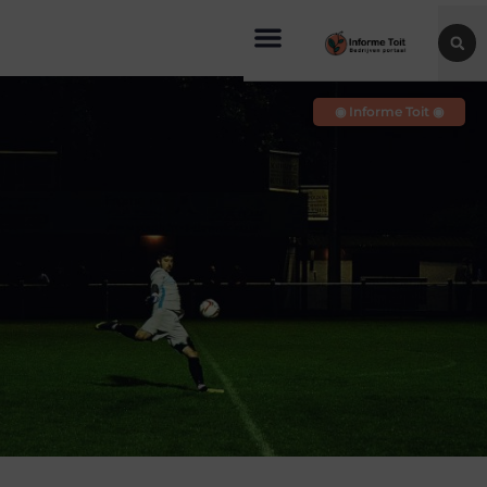
◉ Informe Toit ◉