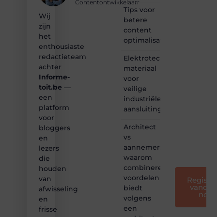
Contentontwikkelaarr
content?
Tips voor
Wij
Dan
betere
zijn
hoor jij
content
bij ons!
het
optimalisatie
enthousiaste
❝
redactieteam
Elektrotechnisch
Samen
achter
materiaal
maken
Informe-
voor
we
toit.be
—
bloggen
veilige
toegankelijk,
een
industriële
creatief
platform
aansluitingen
en
voor
leuk
Architect
bloggers
voor
vs
en
iedereen
aannemer:
lezers
❞
waarom
die
combineren
houden
voordelen
van
Registre
vandaa
biedt
afwisseling
nog
volgens
en
een
frisse