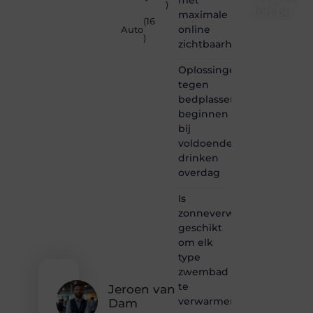
)
toit.be
maximale
(16
online
Auto
Informe-
)
zichtbaarheid
toit.be
is dé
Oplossingen
plek
tegen
waar
bedplassen
creativiteit,
schrijven
beginnen
en
bij
lezen
voldoende
samenkomen.
drinken
Heb je
overdag
een
passie
Is
voor
zonneverwarming
bloggen,
verhalen
geschikt
vertellen
om elk
of
type
gewoon
zwembad
het
te
ontdekken
Jeroen van
verwarmen?
van
Dam
inspirerende