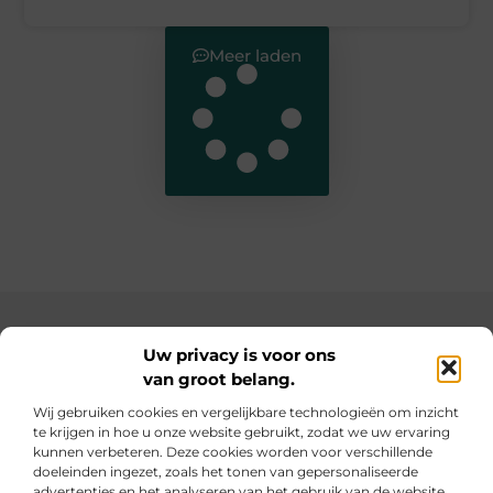
Meer laden
Main Links
Uw privacy is voor ons
van groot belang.
SEO backlinks kopen: de slimme weg naar een hogere ranking
Geld verdienen op internet: hoe jij online inkomsten kunt opbouwen
Wij gebruiken cookies en vergelijkbare technologieën om inzicht
te krijgen in hoe u onze website gebruikt, zodat we uw ervaring
Elke dag iets nieuws op informe-toit.be
kunnen verbeteren. Deze cookies worden voor verschillende
Praktische tips, slimme ideeën en boeiende verhalen
doeleinden ingezet, zoals het tonen van gepersonaliseerde
voor jouw dagelijks leven.
advertenties en het analyseren van het gebruik van de website.