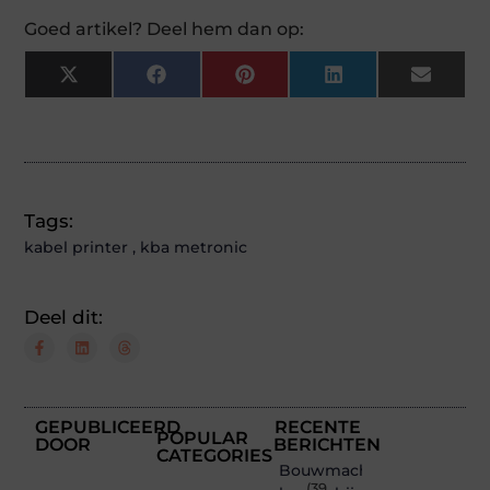
Goed artikel? Deel hem dan op:
X
Facebook
Pinterest
LinkedIn
Email
(Twitter)
Tags:
kabel printer
,
kba metronic
Deel dit:
GEPUBLICEERD
RECENTE
POPULAR
DOOR
BERICHTEN
CATEGORIES
Bouwmachines
(39