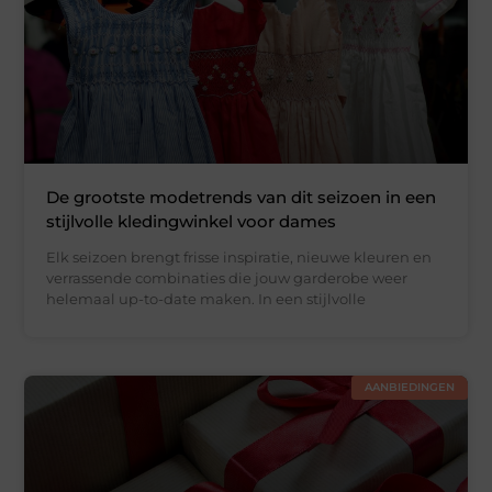
De grootste modetrends van dit seizoen in een
stijlvolle kledingwinkel voor dames
Elk seizoen brengt frisse inspiratie, nieuwe kleuren en
verrassende combinaties die jouw garderobe weer
helemaal up-to-date maken. In een stijlvolle
AANBIEDINGEN