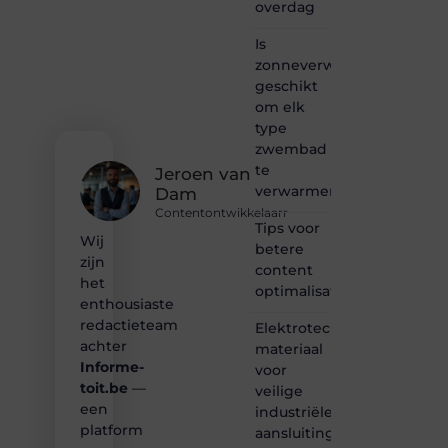
overdag
een
passie
Is
voor
zonneverwarming
bloggen,
verhalen
geschikt
vertellen
om elk
of
type
gewoon
zwembad
het
te
ontdekken
Jeroen van
verwarmen?
van
Dam
inspirerende
Contentontwikkelaarr
content?
Tips voor
Wij
Dan
betere
zijn
hoor jij
content
bij ons!
het
optimalisatie
enthousiaste
❝
redactieteam
Elektrotechnisch
Samen
achter
materiaal
maken
Informe-
voor
we
toit.be
—
bloggen
veilige
toegankelijk,
een
industriële
creatief
platform
aansluitingen
en