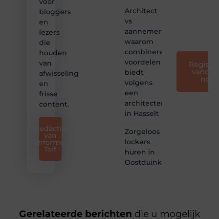
voor
leuk
Architect
bloggers
voor
vs
en
iedereen
aannemer:
lezers
❞
waarom
die
combineren
houden
voordelen
van
Registre
vandaa
biedt
afwisseling
nog
volgens
en
een
frisse
architectenbureau
content.
in Hasselt
Redactie
Zorgeloos
van
lockers
Informe
Toit
huren in
Oostduinkerke
Gerelateerde berichten
die u mogelijk