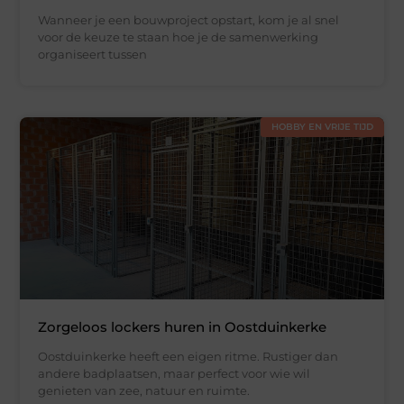
Wanneer je een bouwproject opstart, kom je al snel
voor de keuze te staan hoe je de samenwerking
organiseert tussen
HOBBY EN VRIJE TIJD
Zorgeloos lockers huren in Oostduinkerke
Oostduinkerke heeft een eigen ritme. Rustiger dan
andere badplaatsen, maar perfect voor wie wil
genieten van zee, natuur en ruimte.