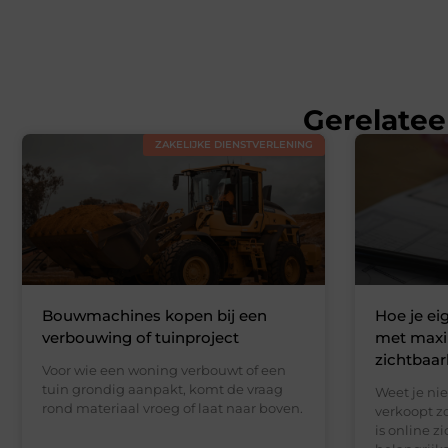
Gerelatee
ZAKELIJKE DIENSTVERLENING
Bouwmachines kopen bij een
Hoe je e
verbouwing of tuinproject
met maxi
zichtbaar
Voor wie een woning verbouwt of een
tuin grondig aanpakt, komt de vraag
Weet je nie
rond materiaal vroeg of laat naar boven.
verkoopt z
is online z