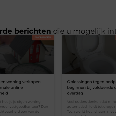
rde berichten
die u mogelijk in
WONINGEN
igen woning verkopen
Oplossingen tegen bedp
male online
beginnen bij voldoende 
heid
overdag
t hoe je je eigen woning
Veel ouders denken dat min
onder vastgoedkantoor? Dan
automatisch leidt tot droge 
ichtbaarheid een van de
Toch werkt het lichaam niet 