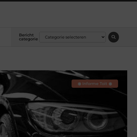
Bericht
categorie
◉ Informe Toit ◉