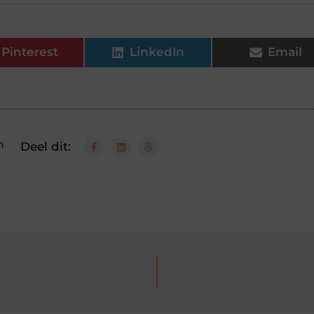
Pinterest
LinkedIn
Email
n
Deel dit: