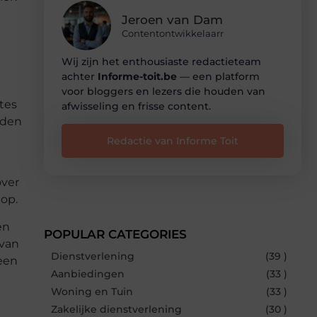
Jeroen van Dam
Contentontwikkelaarr
Wij zijn het enthousiaste redactieteam
achter
Informe-toit.be
— een platform
voor bloggers en lezers die houden van
tes
afwisseling en frisse content.
eden
Redactie van Informe Toit
over
 op.
en
POPULAR CATEGORIES
 van
Dienstverlening
(39 )
 een
Aanbiedingen
(33 )
Woning en Tuin
(33 )
Zakelijke dienstverlening
(30 )