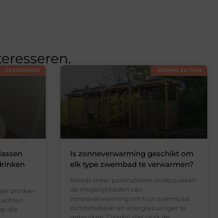
teresseren.
GEZONDHEID
WONING EN TUIN
lassen
Is zonneverwarming geschikt om
drinken
elk type zwembad te verwarmen?
Steeds meer particulieren onderzoeken
de mogelijkheden van
der drinken
zonneverwarming om hun zwembad
nachten.
comfortabeler en energiezuiniger te
op die
gebruiken. Daarbij rijst vaak de