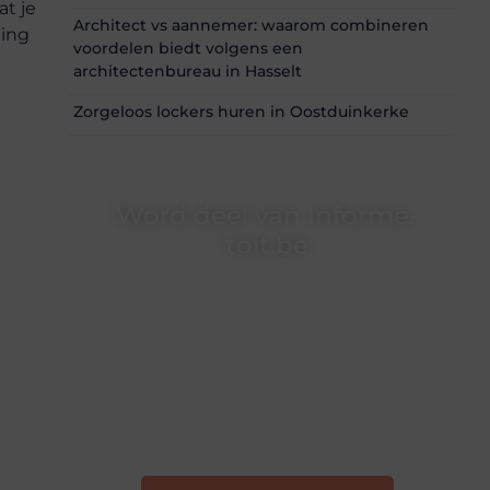
at je
Architect vs aannemer: waarom combineren
ling
voordelen biedt volgens een
architectenbureau in Hasselt
Zorgeloos lockers huren in Oostduinkerke
Word deel van Informe-
toit.be
Informe-toit.be is dé plek waar creativiteit,
schrijven en lezen samenkomen. Heb je een
passie voor bloggen, verhalen vertellen of
gewoon het ontdekken van inspirerende
content? Dan hoor jij bij ons!
❝
Samen maken we bloggen toegankelijk,
creatief en leuk voor iedereen
❞