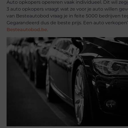
Auto opkopers opereren vaak individueel. Dit wil zegg
3 auto opkopers vraagt wat ze voor je auto willen geve
van Besteautobod vraag je in feite 5000 bedrijven tege
Gegarandeerd dus de beste prijs. Een auto verkope
Besteautobod.be
.