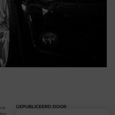
GEPUBLICEERD DOOR
via
llen