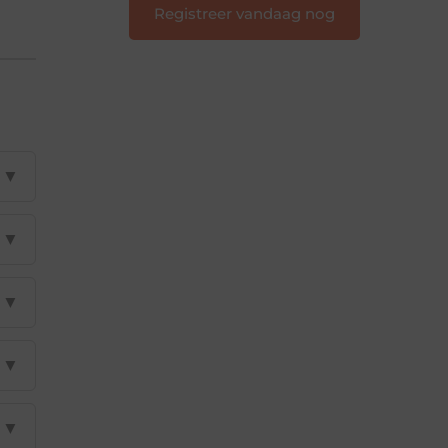
Registreer vandaag nog
▼
▼
▼
▼
▼