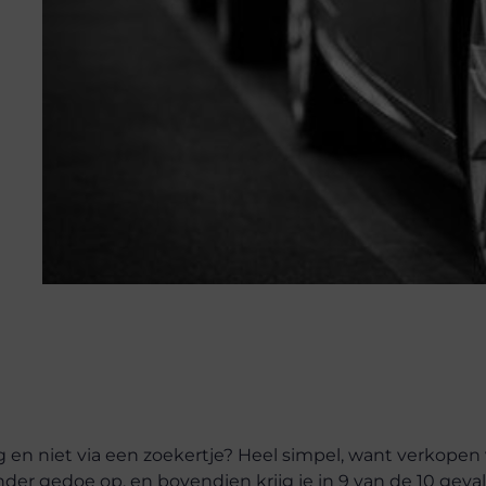
 en niet via een zoekertje? Heel simpel, want verkopen 
inder gedoe op, en bovendien krijg je in 9 van de 10 geva