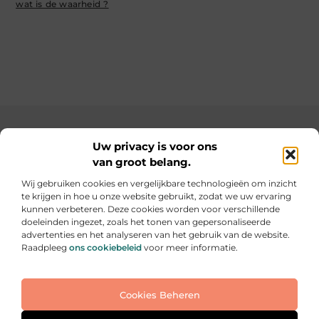
wat is de waarheid ?
Main Links
Uw privacy is voor ons
van groot belang.
SEO backlinks kopen: de slimme weg naar een hogere ranking
Geld verdienen op internet: hoe jij online inkomsten kunt opbouwen
Wij gebruiken cookies en vergelijkbare technologieën om inzicht
te krijgen in hoe u onze website gebruikt, zodat we uw ervaring
Elke dag iets nieuws op informe-toit.be
kunnen verbeteren. Deze cookies worden voor verschillende
Praktische tips, slimme ideeën en boeiende verhalen
doeleinden ingezet, zoals het tonen van gepersonaliseerde
voor jouw dagelijks leven.
advertenties en het analyseren van het gebruik van de website.
Raadpleeg
ons cookiebeleid
voor meer informatie.
Website index
Cookiebeleid (EU)
Cookies Beheren
@2025 All Right Reserved. Design by
www.informe-