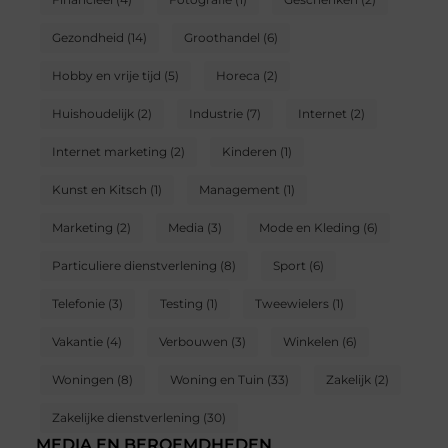
Gezondheid
(14)
Groothandel
(6)
Hobby en vrije tijd
(5)
Horeca
(2)
Huishoudelijk
(2)
Industrie
(7)
Internet
(2)
Internet marketing
(2)
Kinderen
(1)
Kunst en Kitsch
(1)
Management
(1)
Marketing
(2)
Media
(3)
Mode en Kleding
(6)
Particuliere dienstverlening
(8)
Sport
(6)
Telefonie
(3)
Testing
(1)
Tweewielers
(1)
Vakantie
(4)
Verbouwen
(3)
Winkelen
(6)
Woningen
(8)
Woning en Tuin
(33)
Zakelijk
(2)
Zakelijke dienstverlening
(30)
MEDIA EN BEROEMDHEDEN