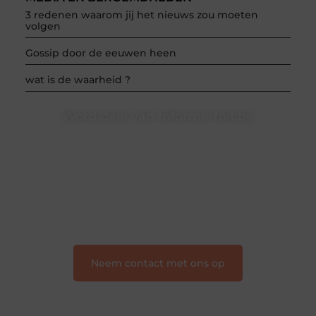
3 redenen waarom jij het nieuws zou moeten
volgen
Gossip door de eeuwen heen
wat is de waarheid ?
Word deel van Informe-toit.be
Informe-toit.be is dé plek waar creativiteit, schrijven
en lezen samenkomen. Heb je een passie voor
bloggen, verhalen vertellen of gewoon het ontdekken
van inspirerende content? Dan hoor jij bij ons!
❝
Samen maken we bloggen toegankelijk, creatief
en leuk voor iedereen
❞
Neem contact met ons op