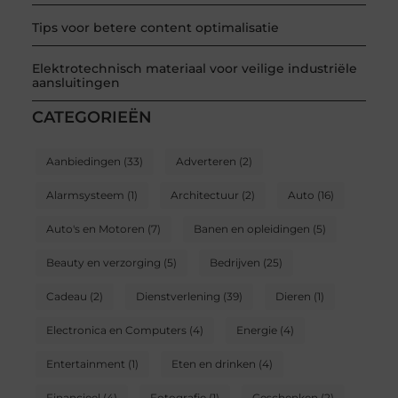
Tips voor betere content optimalisatie
Elektrotechnisch materiaal voor veilige industriële
aansluitingen
CATEGORIEËN
Aanbiedingen
(33)
Adverteren
(2)
Alarmsysteem
(1)
Architectuur
(2)
Auto
(16)
Auto's en Motoren
(7)
Banen en opleidingen
(5)
Beauty en verzorging
(5)
Bedrijven
(25)
Cadeau
(2)
Dienstverlening
(39)
Dieren
(1)
Electronica en Computers
(4)
Energie
(4)
Entertainment
(1)
Eten en drinken
(4)
Financieel
(4)
Fotografie
(1)
Geschenken
(2)