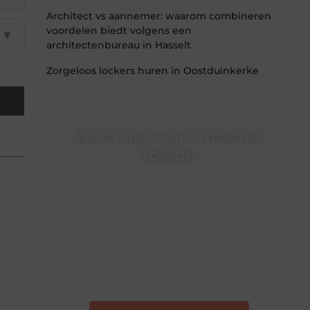
Architect vs aannemer: waarom combineren
voordelen biedt volgens een
▼
architectenbureau in Hasselt
Zorgeloos lockers huren in Oostduinkerke
Word deel van Informe-
toit.be
Informe-toit.be is dé plek waar creativiteit,
schrijven en lezen samenkomen. Heb je een
passie voor bloggen, verhalen vertellen of
gewoon het ontdekken van inspirerende
content? Dan hoor jij bij ons!
❝
Samen maken we bloggen toegankelijk,
creatief en leuk voor iedereen
❞