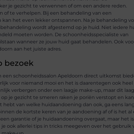
er je gezicht te verwennen of om een andere reden.
of te verhelpen. Bij een behandeling van een
 kan het even lekker ontspannen. Na je behandeling voe
ke behandeling wordt afgestemd op je huid. Niet iedere h
andeld moeten worden. De schoonheidsspecialiste van
stilstaan wanneer ze jouw huid gaat behandelen. Ook voo
doorn aan het juiste adres.
op bezoek
n een schoonheidssalon Apeldoorn direct uitkomst bie
urlijk voor niemand mooi en het is daarentegen ook heel
jnlijk verbergen onder een laagje make-up, maar dit laag
je gezicht te smeren raken je poriën verstopt en kan
 hebt van welke huidaandoening dan ook, ga eens lang
nnen de kortste keren van je aandoening af of is het al 
een garantie of je huidaandoening overgaat, maar het is
je ook allerlei tips in tricks meegeven over het gebruik
n make-up.