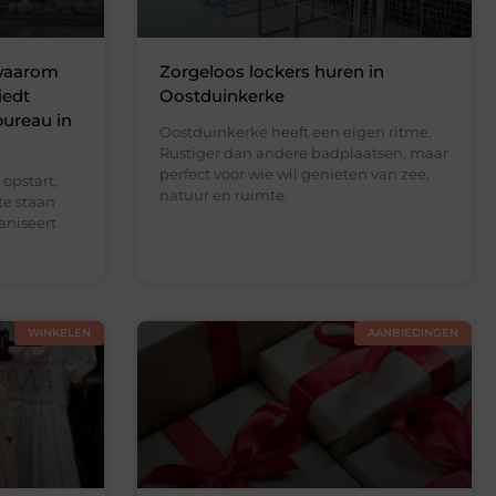
 waarom
Zorgeloos lockers huren in
iedt
Oostduinkerke
bureau in
Oostduinkerke heeft een eigen ritme.
Rustiger dan andere badplaatsen, maar
perfect voor wie wil genieten van zee,
opstart,
natuur en ruimte.
te staan
aniseert
WINKELEN
AANBIEDINGEN