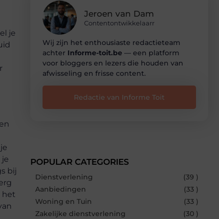
Jeroen van Dam
Contentontwikkelaarr
l je
Wij zijn het enthousiaste redactieteam
uid
achter
Informe-toit.be
— een platform
voor bloggers en lezers die houden van
r
afwisseling en frisse content.
Redactie van Informe Toit
den
je
 je
POPULAR CATEGORIES
s bij
Dienstverlening
(39 )
erg
Aanbiedingen
(33 )
 het
Woning en Tuin
(33 )
 van
Zakelijke dienstverlening
(30 )