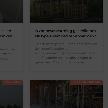
lassen
Is zonneverwarming geschikt om
drinken
elk type zwembad te verwarmen?
Steeds meer particulieren onderzoeken
de mogelijkheden van
der drinken
zonneverwarming om hun zwembad
nachten.
comfortabeler en energiezuiniger te
op die
gebruiken. Daarbij rijst vaak de
WONINGEN
HOBBY EN VRIJE TIJD