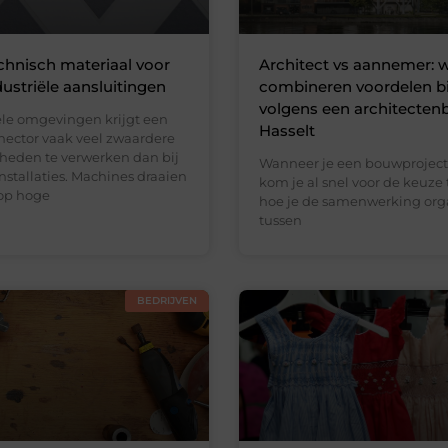
chnisch materiaal voor
Architect vs aannemer:
dustriële aansluitingen
combineren voordelen b
volgens een architecten
iële omgevingen krijgt een
Hasselt
ector vaak veel zwaardere
eden te verwerken dan bij
Wanneer je een bouwproject 
stallaties. Machines draaien
kom je al snel voor de keuze 
op hoge
hoe je de samenwerking org
tussen
BEDRIJVEN