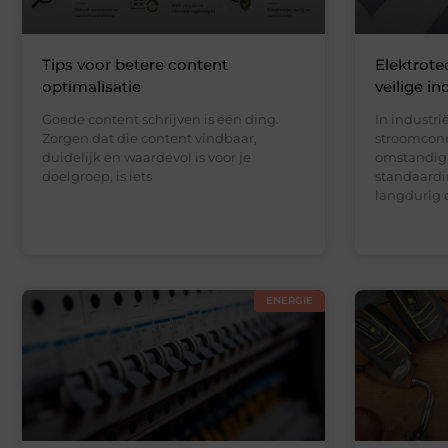
Tips voor betere content
Elektrote
optimalisatie
veilige in
Goede content schrijven is één ding.
In industr
Zorgen dat die content vindbaar,
stroomconn
duidelijk en waardevol is voor je
omstandigh
doelgroep, is iets
standaardin
langdurig 
ENERGIE