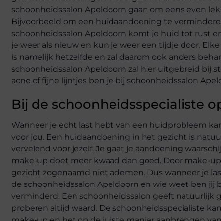
schoonheidssalon Apeldoorn gaan om eens even lekk
Bijvoorbeeld om een huidaandoening te verminderen 
schoonheidssalon Apeldoorn komt je huid tot rust en
je weer als nieuw en kun je weer een tijdje door. El
is namelijk hetzelfde en zal daarom ook anders beh
schoonheidssalon Apeldoorn zal hier uitgebreid bij 
acne of fijne lijntjes ben je bij schoonheidssalon Apel
Bij de schoonheidsspecialiste 
Wanneer je echt last hebt van een huidprobleem ka
voor jou. Een huidaandoening in het gezicht is natu
vervelend voor jezelf. Je gaat je aandoening waarschi
make-up doet meer kwaad dan goed. Door make-up op 
gezicht zogenaamd niet ademen. Dus wanneer je last
de schoonheidssalon Apeldoorn en wie weet ben jij bi
verminderd. Een schoonheidssalon geeft natuurlijk g
proberen altijd waard. De schoonheidsspecialiste kan 
make-up en het op de juiste manier aanbrengen va