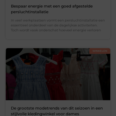
Bespaar energie met een goed afgestelde
persluchtinstallatie
In veel werkplaatsen vormt een persluchtinstallatie een
essentieel onderdeel van de dagelijkse activiteiten.
Toch wordt vaak onderschat hoeveel energie verloren
WINKELEN
De grootste modetrends van dit seizoen in een
stijlvolle kledingwinkel voor dames