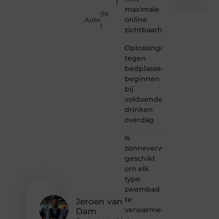
)
toit.be
maximale
(16
online
Auto
Informe-
)
zichtbaarheid
toit.be
is dé
Oplossingen
plek
tegen
waar
bedplassen
creativiteit,
schrijven
beginnen
en
bij
lezen
voldoende
samenkomen.
drinken
Heb je
overdag
een
passie
Is
voor
zonneverwarming
bloggen,
verhalen
geschikt
vertellen
om elk
of
type
gewoon
zwembad
het
te
ontdekken
Jeroen van
verwarmen?
van
Dam
inspirerende