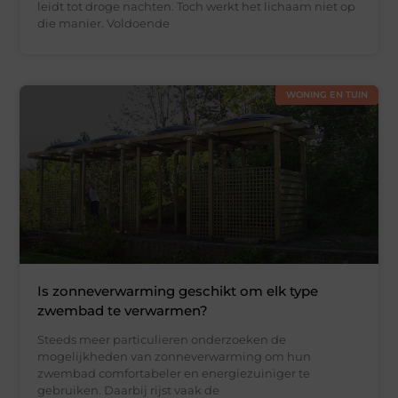
leidt tot droge nachten. Toch werkt het lichaam niet op
die manier. Voldoende
WONING EN TUIN
Is zonneverwarming geschikt om elk type
zwembad te verwarmen?
Steeds meer particulieren onderzoeken de
mogelijkheden van zonneverwarming om hun
zwembad comfortabeler en energiezuiniger te
gebruiken. Daarbij rijst vaak de