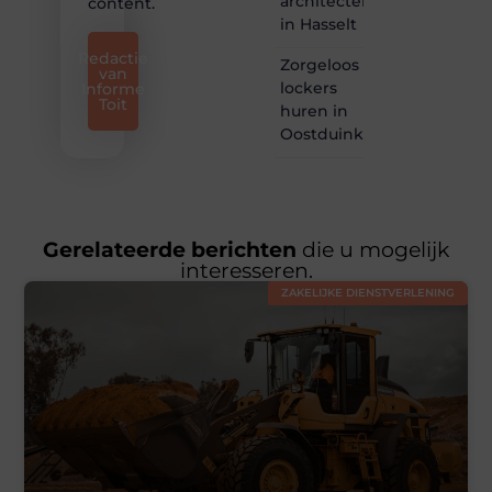
architectenbureau
content.
in Hasselt
Redactie
Zorgeloos
van
lockers
Informe
Toit
huren in
Oostduinkerke
Gerelateerde berichten
die u mogelijk
interesseren.
ZAKELIJKE DIENSTVERLENING