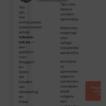
Contentontwikkelaarr
content?
Tips voor
Wij
Dan
betere
zijn
hoor jij
content
bij ons!
het
optimalisatie
enthousiaste
❝
redactieteam
Elektrotechnisch
Samen
achter
materiaal
maken
Informe-
voor
we
toit.be
—
bloggen
veilige
toegankelijk,
een
industriële
creatief
platform
aansluitingen
en
voor
leuk
Architect
bloggers
voor
vs
en
iedereen
aannemer:
lezers
❞
waarom
die
combineren
houden
voordelen
van
Registre
vandaa
biedt
afwisseling
nog
volgens
en
een
frisse