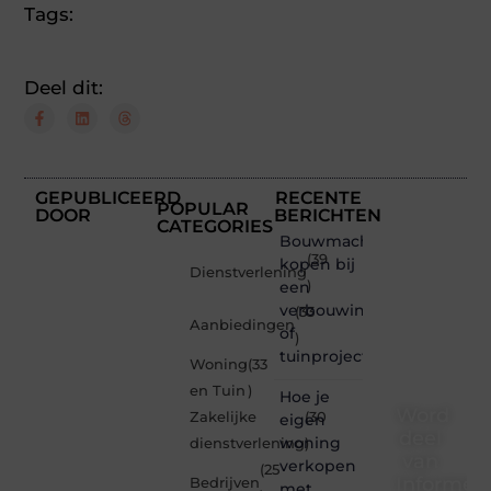
Tags:
Deel dit:
GEPUBLICEERD
RECENTE
POPULAR
DOOR
BERICHTEN
CATEGORIES
Bouwmachines
(39
kopen bij
Dienstverlening
een
)
verbouwing
(33
Aanbiedingen
of
)
tuinproject
Woning
(33
en Tuin
)
Hoe je
Word
Zakelijke
(30
eigen
deel
woning
dienstverlening
)
van
verkopen
(25
Informe-
Bedrijven
met