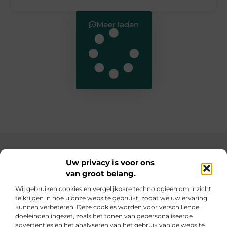
Meer laden
Main Links
Uw privacy is voor ons
van groot belang.
SEO backlinks kopen: de slimme weg naar een hogere ranking
Geld verdienen op internet: hoe jij online inkomsten kunt opbouwen
Wij gebruiken cookies en vergelijkbare technologieën om inzicht
te krijgen in hoe u onze website gebruikt, zodat we uw ervaring
Elke dag iets nieuws op informe-toit.be
kunnen verbeteren. Deze cookies worden voor verschillende
Praktische tips, slimme ideeën en boeiende verhalen
doeleinden ingezet, zoals het tonen van gepersonaliseerde
voor jouw dagelijks leven.
advertenties en het analyseren van het gebruik van de website.