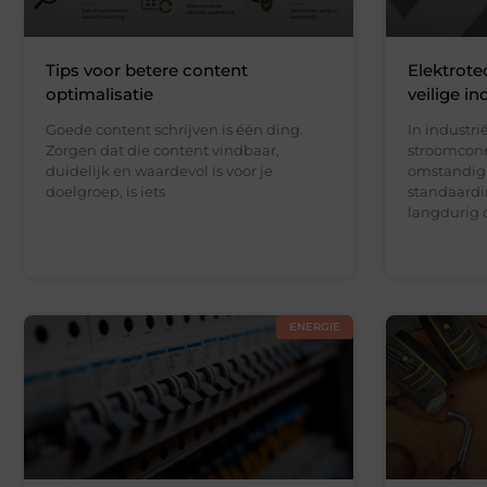
Tips voor betere content
Elektrote
optimalisatie
veilige in
Goede content schrijven is één ding.
In industr
Zorgen dat die content vindbaar,
stroomconn
duidelijk en waardevol is voor je
omstandigh
doelgroep, is iets
standaardin
langdurig 
ENERGIE