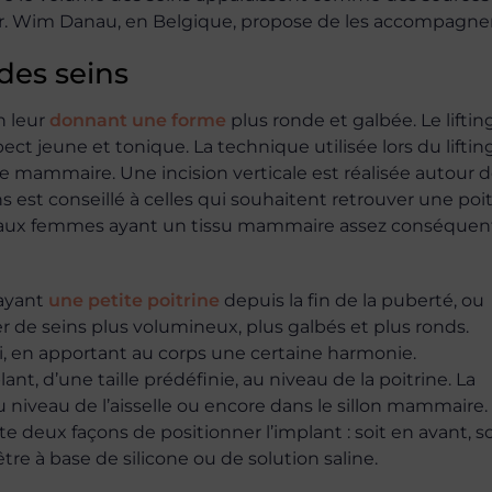
r. Wim Danau, en Belgique, propose de les accompagner
 des seins
n leur
donnant une forme
plus ronde et galbée. Le liftin
t jeune et tonique. La technique utilisée lors du liftin
de mammaire. Une incision verticale est réalisée autour 
eins est conseillé à celles qui souhaitent retrouver une poi
 aux femmes ayant un tissu mammaire assez conséquen
 ayant
une petite poitrine
depuis la fin de la puberté, ou
 de seins plus volumineux, plus galbés et plus ronds.
 en apportant au corps une certaine harmonie.
, d’une taille prédéfinie, au niveau de la poitrine. La
au niveau de l’aisselle ou encore dans le sillon mammaire.
iste deux façons de positionner l’implant : soit en avant, so
re à base de silicone ou de solution saline.