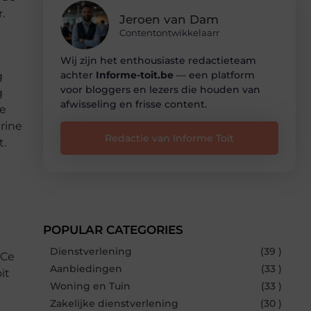
.
Jeroen van Dam
Contentontwikkelaarr
Wij zijn het enthousiaste redactieteam
achter
Informe-toit.be
— een platform
g
voor bloggers en lezers die houden van
g
afwisseling en frisse content.
de
trine
Redactie van Informe Toit
t.
POPULAR CATEGORIES
Dienstverlening
(39 )
 Ce
Aanbiedingen
(33 )
it
Woning en Tuin
(33 )
Zakelijke dienstverlening
(30 )