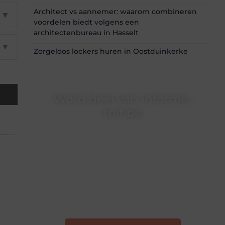
Architect vs aannemer: waarom combineren
▼
voordelen biedt volgens een
architectenbureau in Hasselt
▼
Zorgeloos lockers huren in Oostduinkerke
Word deel van Informe-
toit.be
Informe-toit.be is dé plek waar creativiteit,
schrijven en lezen samenkomen. Heb je een
passie voor bloggen, verhalen vertellen of
gewoon het ontdekken van inspirerende
content? Dan hoor jij bij ons!
❝
Samen maken we bloggen toegankelijk,
creatief en leuk voor iedereen
❞