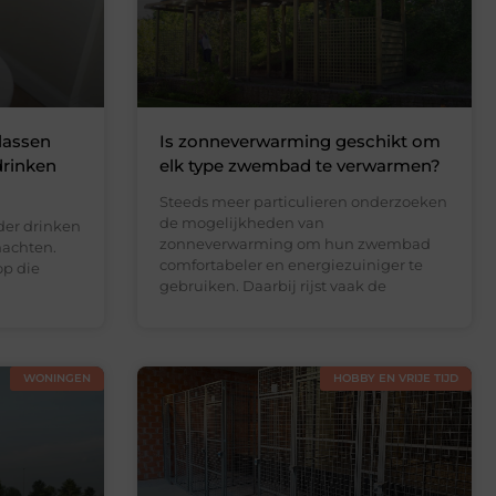
lassen
Is zonneverwarming geschikt om
drinken
elk type zwembad te verwarmen?
Steeds meer particulieren onderzoeken
de mogelijkheden van
der drinken
zonneverwarming om hun zwembad
nachten.
comfortabeler en energiezuiniger te
op die
gebruiken. Daarbij rijst vaak de
WONINGEN
HOBBY EN VRIJE TIJD