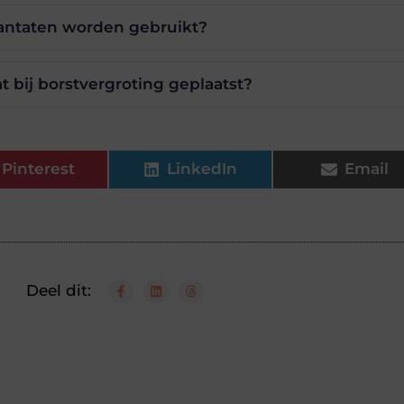
antaten worden gebruikt?
 bij borstvergroting geplaatst?
Pinterest
LinkedIn
Email
Deel dit: