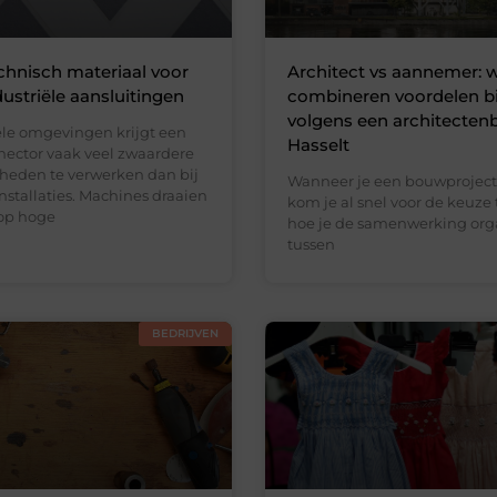
chnisch materiaal voor
Architect vs aannemer:
dustriële aansluitingen
combineren voordelen b
volgens een architecten
iële omgevingen krijgt een
Hasselt
ector vaak veel zwaardere
eden te verwerken dan bij
Wanneer je een bouwproject 
stallaties. Machines draaien
kom je al snel voor de keuze 
op hoge
hoe je de samenwerking org
tussen
BEDRIJVEN