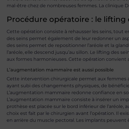
mal-être chez de nombreuses femmes. La clinique D
Procédure opératoire : le lifting
Cette opération consiste à rehausser les seins, tout e
des seins permet également de leur redonner un aspec
des seins permet de repositionner l’aréole et la glan
l’aréole, elle descend jusqu’au sillon. Le lifting des s
aux formes harmonieuses. Cette opération convient
L’augmentation mammaire est aussi possible
Cette intervention chirurgicale permet aux femmes
ayant subi des changements physiques, de bénéficier
L’augmentation mammaire redonne confiance en soi,
L’augmentation mammaire consiste à insérer un implant
prothèse est placée sur le bord inférieur de l’aréole, 
choix est fait par le chirurgien avant l’opération. Il ex
en arrière du muscle pectoral. Les implants peuvent êt