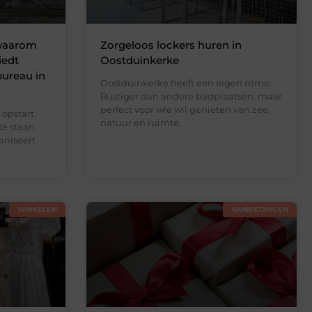
 waarom
Zorgeloos lockers huren in
iedt
Oostduinkerke
bureau in
Oostduinkerke heeft een eigen ritme.
Rustiger dan andere badplaatsen, maar
perfect voor wie wil genieten van zee,
opstart,
natuur en ruimte.
te staan
aniseert
WINKELEN
AANBIEDINGEN