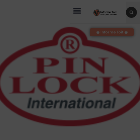
◉ Informe Toit ◉