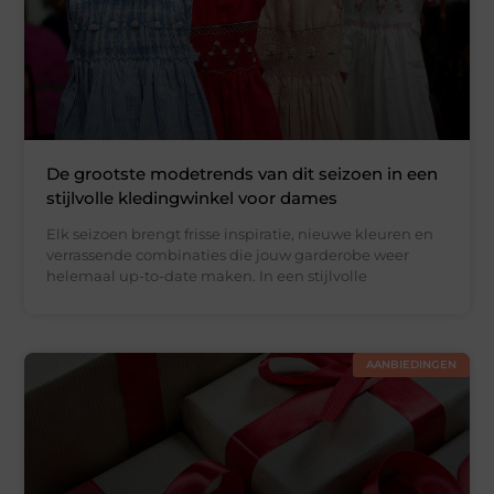
De grootste modetrends van dit seizoen in een
stijlvolle kledingwinkel voor dames
Elk seizoen brengt frisse inspiratie, nieuwe kleuren en
verrassende combinaties die jouw garderobe weer
helemaal up-to-date maken. In een stijlvolle
AANBIEDINGEN