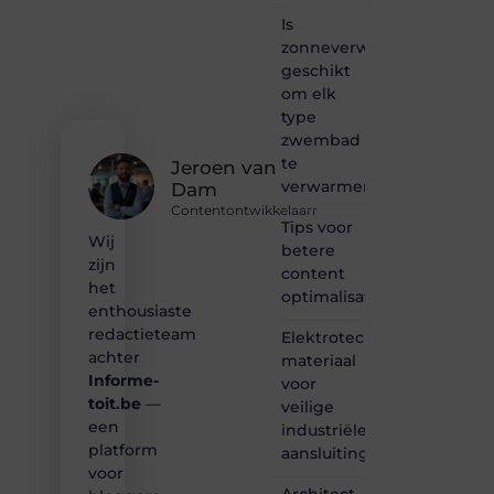
passie
Is
voor
zonneverwarming
bloggen,
verhalen
geschikt
vertellen
om elk
of
type
gewoon
zwembad
het
te
ontdekken
Jeroen van
verwarmen?
van
Dam
inspirerende
Contentontwikkelaarr
content?
Tips voor
Wij
Dan
betere
zijn
hoor jij
content
bij ons!
het
optimalisatie
enthousiaste
❝
redactieteam
Elektrotechnisch
Samen
achter
materiaal
maken
Informe-
voor
we
toit.be
—
bloggen
veilige
toegankelijk,
een
industriële
creatief
platform
aansluitingen
en
voor
leuk
Architect