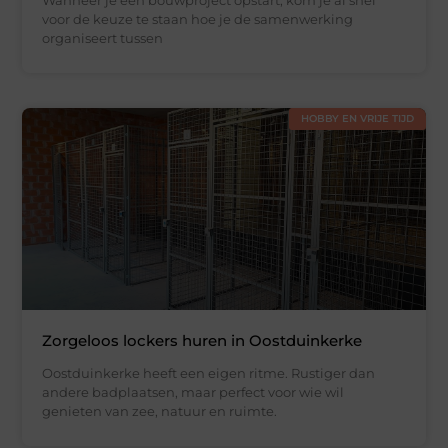
Wanneer je een bouwproject opstart, kom je al snel
voor de keuze te staan hoe je de samenwerking
organiseert tussen
HOBBY EN VRIJE TIJD
Zorgeloos lockers huren in Oostduinkerke
Oostduinkerke heeft een eigen ritme. Rustiger dan
andere badplaatsen, maar perfect voor wie wil
genieten van zee, natuur en ruimte.