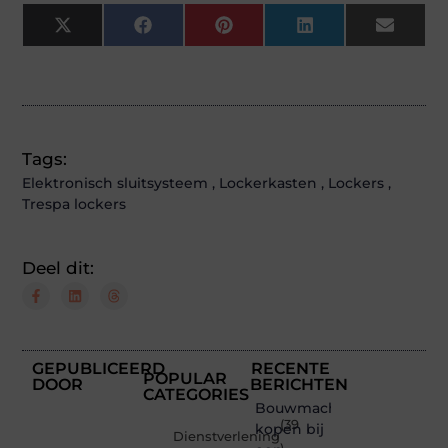
X
Facebook
Pinterest
LinkedIn
Email
(Twitter)
Tags:
Elektronisch sluitsysteem
,
Lockerkasten
,
Lockers
,
Trespa lockers
Deel dit:
GEPUBLICEERD
RECENTE
POPULAR
DOOR
BERICHTEN
CATEGORIES
Bouwmachines
(39
kopen bij
Dienstverlening