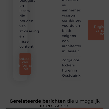
bloggers
voor
vs
en
iedereen
aannemer:
lezers
❞
waarom
die
combineren
houden
voordelen
van
Registre
vandaa
biedt
afwisseling
nog
volgens
en
een
frisse
architectenbureau
content.
in Hasselt
Redactie
Zorgeloos
van
lockers
Informe
Toit
huren in
Oostduinkerke
Gerelateerde berichten
die u mogelijk
interesseren.