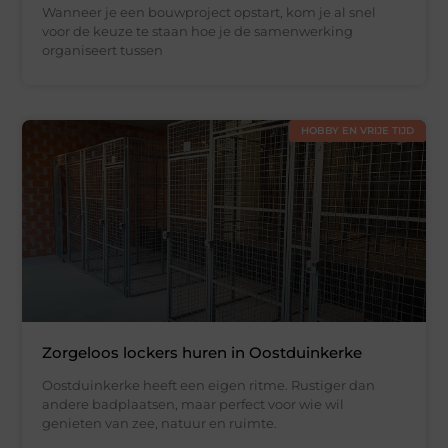
Wanneer je een bouwproject opstart, kom je al snel
voor de keuze te staan hoe je de samenwerking
organiseert tussen
HOBBY EN VRIJE TIJD
Zorgeloos lockers huren in Oostduinkerke
Oostduinkerke heeft een eigen ritme. Rustiger dan
andere badplaatsen, maar perfect voor wie wil
genieten van zee, natuur en ruimte.