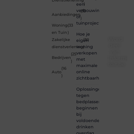
Dienstverlening
een
)
verbouwing
(33
Aanbiedingen
of
)
tuinproject
Woning
(33
en Tuin
)
Hoe je
Word
Zakelijke
(30
eigen
deel
woning
dienstverlening
)
van
verkopen
(25
Informe-
Bedrijven
met
)
toit.be
maximale
(16
online
Auto
Informe-
)
zichtbaarheid
toit.be
is dé
Oplossingen
plek
tegen
waar
bedplassen
creativiteit,
schrijven
beginnen
en
bij
lezen
voldoende
samenkomen.
drinken
Heb je
overdag
een