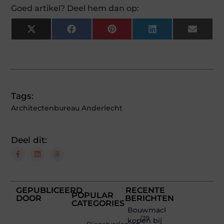
Goed artikel? Deel hem dan op:
X
Facebook
Pinterest
LinkedIn
Email
(Twitter)
Tags:
Architectenbureau Anderlecht
Deel dit:
GEPUBLICEERD
RECENTE
POPULAR
DOOR
BERICHTEN
CATEGORIES
Bouwmachines
(39
kopen bij