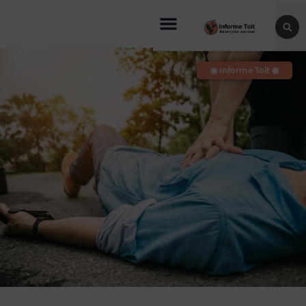
◉ Informe Toit ◉