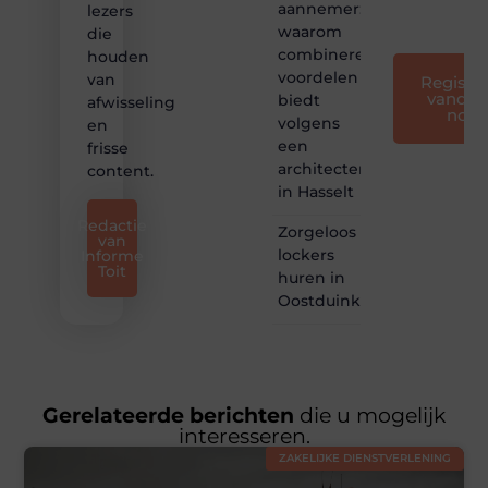
aannemer:
lezers
❞
waarom
die
combineren
houden
voordelen
van
Registre
vandaa
biedt
afwisseling
nog
volgens
en
een
frisse
architectenbureau
content.
in Hasselt
Redactie
Zorgeloos
van
lockers
Informe
Toit
huren in
Oostduinkerke
Gerelateerde berichten
die u mogelijk
interesseren.
ZAKELIJKE DIENSTVERLENING