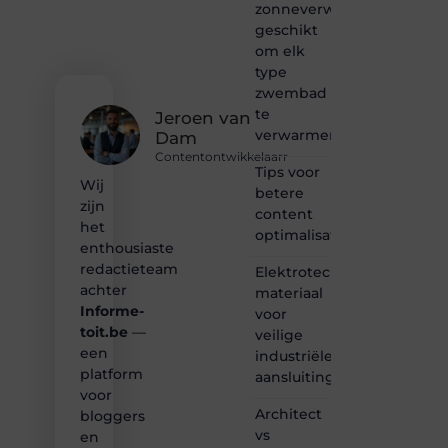
zonneverwarming
bloggen,
verhalen
geschikt
vertellen
om elk
of
type
gewoon
zwembad
het
te
ontdekken
Jeroen van
verwarmen?
van
Dam
inspirerende
Contentontwikkelaarr
content?
Tips voor
Wij
Dan
betere
zijn
hoor jij
content
bij ons!
het
optimalisatie
enthousiaste
❝
redactieteam
Elektrotechnisch
Samen
achter
materiaal
maken
Informe-
voor
we
toit.be
—
bloggen
veilige
toegankelijk,
een
industriële
creatief
platform
aansluitingen
en
voor
leuk
Architect
bloggers
voor
vs
en
iedereen