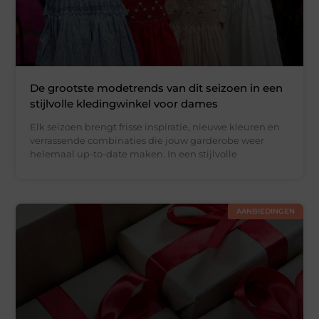
De grootste modetrends van dit seizoen in een
stijlvolle kledingwinkel voor dames
Elk seizoen brengt frisse inspiratie, nieuwe kleuren en
verrassende combinaties die jouw garderobe weer
helemaal up-to-date maken. In een stijlvolle
AANBIEDINGEN