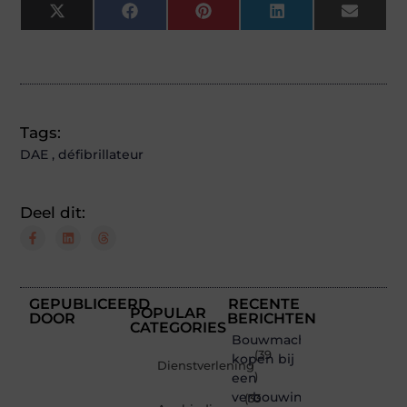
X
Facebook
Pinterest
LinkedIn
Email
(Twitter)
Tags:
DAE
,
défibrillateur
Deel dit:
GEPUBLICEERD
RECENTE
POPULAR
DOOR
BERICHTEN
CATEGORIES
Bouwmachines
(39
kopen bij
Dienstverlening
een
)
verbouwing
(33