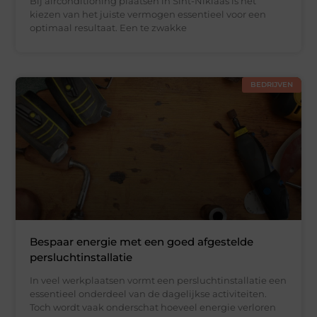
Bij airconditioning plaatsen in Sint-Niklaas is het
kiezen van het juiste vermogen essentieel voor een
optimaal resultaat. Een te zwakke
BEDRIJVEN
Bespaar energie met een goed afgestelde
persluchtinstallatie
In veel werkplaatsen vormt een persluchtinstallatie een
essentieel onderdeel van de dagelijkse activiteiten.
Toch wordt vaak onderschat hoeveel energie verloren