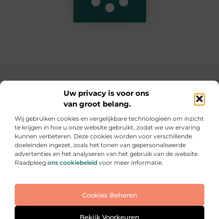
Main Links
Uw privacy is voor ons
van groot belang.
SEO backlinks kopen: de slimme weg naar een hogere ranking
Geld verdienen op internet: hoe jij online inkomsten kunt opbouwen
Wij gebruiken cookies en vergelijkbare technologieën om inzicht
te krijgen in hoe u onze website gebruikt, zodat we uw ervaring
Elke dag iets nieuws op informe-toit.be
kunnen verbeteren. Deze cookies worden voor verschillende
Praktische tips, slimme ideeën en boeiende verhalen
doeleinden ingezet, zoals het tonen van gepersonaliseerde
voor jouw dagelijks leven.
advertenties en het analyseren van het gebruik van de website.
Raadpleeg
ons cookiebeleid
voor meer informatie.
Website index
Cookiebeleid (EU)
Cookies Beheren
@2025 All Right Reserved. Design by
www.informe-
toit.be
Bekijk Voorkeuren