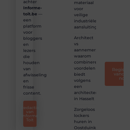
achter
materiaal
maken
Informe-
voor
we
toit.be
—
bloggen
veilige
toegankelijk,
een
industriële
creatief
platform
aansluitingen
en
voor
leuk
Architect
bloggers
voor
vs
en
iedereen
aannemer:
lezers
❞
waarom
die
combineren
houden
voordelen
van
Registre
vandaa
biedt
afwisseling
nog
volgens
en
een
frisse
architectenbureau
content.
in Hasselt
Redactie
Zorgeloos
van
lockers
Informe
Toit
huren in
Oostduinkerke