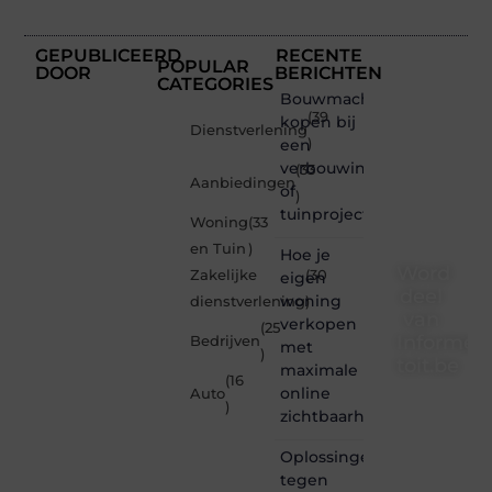
GEPUBLICEERD
RECENTE
POPULAR
DOOR
BERICHTEN
CATEGORIES
Bouwmachines
(39
kopen bij
Dienstverlening
een
)
verbouwing
(33
Aanbiedingen
of
)
tuinproject
Woning
(33
en Tuin
)
Hoe je
Word
Zakelijke
(30
eigen
deel
woning
dienstverlening
)
van
verkopen
(25
Informe-
Bedrijven
met
)
toit.be
maximale
(16
online
Auto
Informe-
)
zichtbaarheid
toit.be
is dé
Oplossingen
plek
tegen
waar