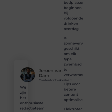
bedplassen
creativiteit,
schrijven
beginnen
en
bij
lezen
voldoende
samenkomen.
drinken
Heb je
overdag
een
passie
Is
voor
zonneverwarming
bloggen,
verhalen
geschikt
vertellen
om elk
of
type
gewoon
zwembad
het
te
ontdekken
Jeroen van
verwarmen?
van
Dam
inspirerende
Contentontwikkelaarr
content?
Tips voor
Wij
Dan
betere
zijn
hoor jij
content
bij ons!
het
optimalisatie
enthousiaste
❝
redactieteam
Elektrotechnisch
Samen