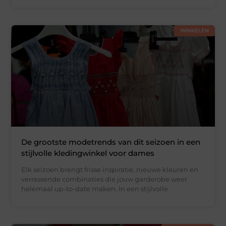
WINKELEN
De grootste modetrends van dit seizoen in een
stijlvolle kledingwinkel voor dames
Elk seizoen brengt frisse inspiratie, nieuwe kleuren en
verrassende combinaties die jouw garderobe weer
helemaal up-to-date maken. In een stijlvolle