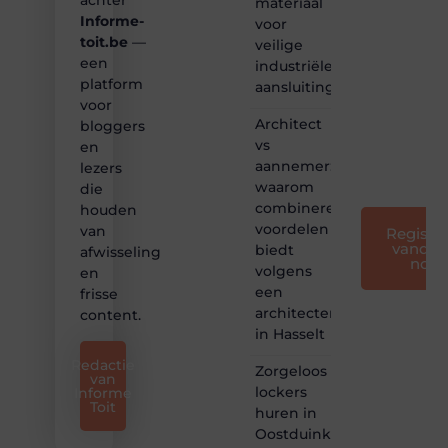
achter
materiaal
maken
Informe-
voor
we
toit.be
—
bloggen
veilige
toegankelijk,
een
industriële
creatief
platform
aansluitingen
en
voor
leuk
Architect
bloggers
voor
vs
en
iedereen
aannemer:
lezers
❞
waarom
die
combineren
houden
voordelen
van
Registre
vandaa
biedt
afwisseling
nog
volgens
en
een
frisse
architectenbureau
content.
in Hasselt
Redactie
Zorgeloos
van
lockers
Informe
Toit
huren in
Oostduinkerke