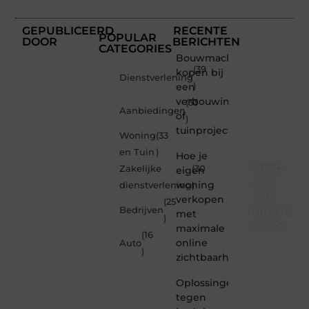
GEPUBLICEERD
RECENTE
POPULAR
DOOR
BERICHTEN
CATEGORIES
Bouwmachines
(39
kopen bij
Dienstverlening
een
)
verbouwing
(33
Aanbiedingen
of
)
tuinproject
Woning
(33
en Tuin
)
Hoe je
Word
Zakelijke
(30
eigen
deel
woning
dienstverlening
)
van
verkopen
(25
Informe-
Bedrijven
met
)
toit.be
maximale
(16
online
Auto
Informe-
)
zichtbaarheid
toit.be
is dé
Oplossingen
plek
tegen
waar