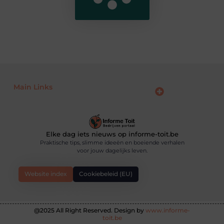
Main Links
SEO backlinks kopen: de slimme weg naar een hogere ranking
Geld verdienen op internet: hoe jij online inkomsten kunt opbouwen
Elke dag iets nieuws op informe-toit.be
Praktische tips, slimme ideeën en boeiende verhalen
voor jouw dagelijks leven.
Website index
Cookiebeleid (EU)
@2025 All Right Reserved. Design by
www.informe-
toit.be