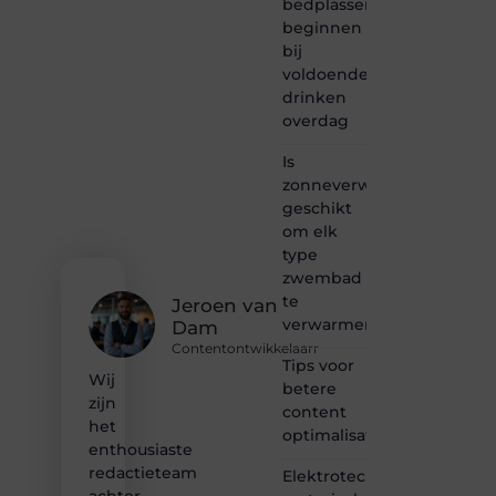
bedplassen
creativiteit,
schrijven
beginnen
en
bij
lezen
voldoende
samenkomen.
drinken
Heb je
overdag
een
passie
Is
voor
zonneverwarming
bloggen,
verhalen
geschikt
vertellen
om elk
of
type
gewoon
zwembad
het
te
ontdekken
Jeroen van
verwarmen?
van
Dam
inspirerende
Contentontwikkelaarr
content?
Tips voor
Wij
Dan
betere
zijn
hoor jij
content
bij ons!
het
optimalisatie
enthousiaste
❝
redactieteam
Elektrotechnisch
Samen