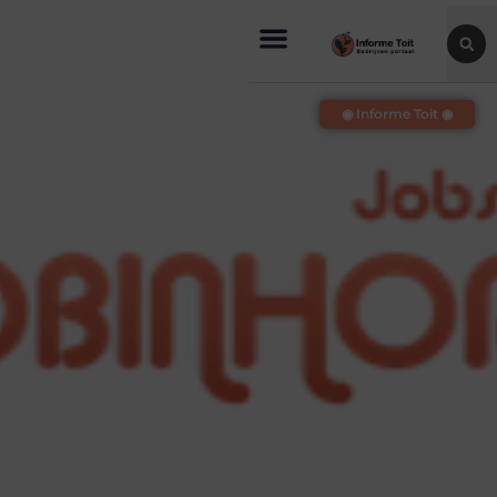
◉ Informe Toit ◉