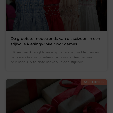
De grootste modetrends van dit seizoen in een
stijlvolle kledingwinkel voor dames
Elk seizoen brengt frisse inspiratie, nieuwe kleuren en
verrassende combinaties die jouw garderobe weer
helemaal up-to-date maken. In een stijlvolle
AANBIEDINGEN