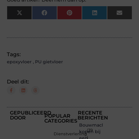
X
Facebook
Pinterest
LinkedIn
Email
(Twitter)
Tags:
epoxyvloer
,
PU gietvloer
Deel dit:
GEPUBLICEERD
RECENTE
POPULAR
DOOR
BERICHTEN
CATEGORIES
Bouwmachines
(39
kopen bij
Dienstverlening
een
)