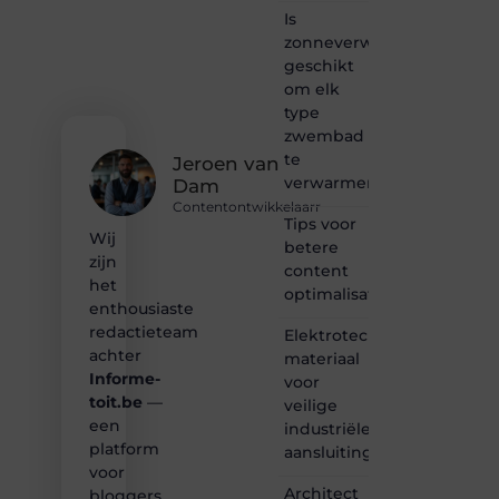
passie
Is
voor
zonneverwarming
bloggen,
verhalen
geschikt
vertellen
om elk
of
type
gewoon
zwembad
het
te
ontdekken
Jeroen van
verwarmen?
van
Dam
inspirerende
Contentontwikkelaarr
content?
Tips voor
Wij
Dan
betere
zijn
hoor jij
content
bij ons!
het
optimalisatie
enthousiaste
❝
redactieteam
Elektrotechnisch
Samen
achter
materiaal
maken
Informe-
voor
we
toit.be
—
bloggen
veilige
toegankelijk,
een
industriële
creatief
platform
aansluitingen
en
voor
leuk
Architect
bloggers