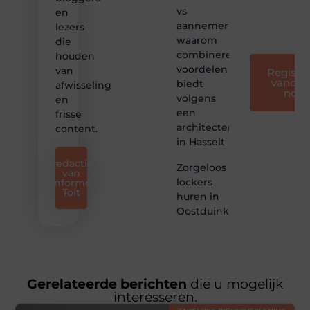
voor
vs
en
iedereen
aannemer:
lezers
❞
waarom
die
combineren
houden
voordelen
van
Registre
vandaa
biedt
afwisseling
nog
volgens
en
een
frisse
architectenbureau
content.
in Hasselt
Redactie
Zorgeloos
van
lockers
Informe
Toit
huren in
Oostduinkerke
Gerelateerde berichten
die u mogelijk
interesseren.