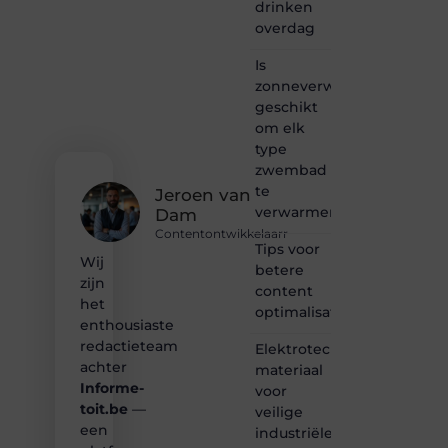
drinken
Heb je
overdag
een
passie
Is
voor
zonneverwarming
bloggen,
verhalen
geschikt
vertellen
om elk
of
type
gewoon
zwembad
het
te
ontdekken
Jeroen van
verwarmen?
van
Dam
inspirerende
Contentontwikkelaarr
content?
Tips voor
Wij
Dan
betere
zijn
hoor jij
content
bij ons!
het
optimalisatie
enthousiaste
❝
redactieteam
Elektrotechnisch
Samen
achter
materiaal
maken
Informe-
voor
we
toit.be
—
bloggen
veilige
toegankelijk,
een
industriële
creatief