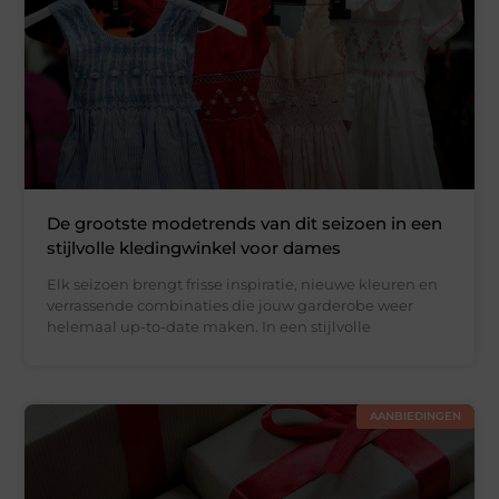
De grootste modetrends van dit seizoen in een
stijlvolle kledingwinkel voor dames
Elk seizoen brengt frisse inspiratie, nieuwe kleuren en
verrassende combinaties die jouw garderobe weer
helemaal up-to-date maken. In een stijlvolle
AANBIEDINGEN