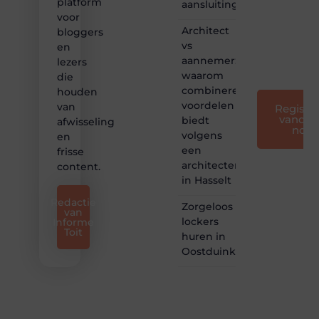
platform
aansluitingen
en
voor
leuk
Architect
bloggers
voor
vs
en
iedereen
aannemer:
lezers
❞
waarom
die
combineren
houden
voordelen
van
Registre
vandaa
biedt
afwisseling
nog
volgens
en
een
frisse
architectenbureau
content.
in Hasselt
Redactie
Zorgeloos
van
lockers
Informe
Toit
huren in
Oostduinkerke