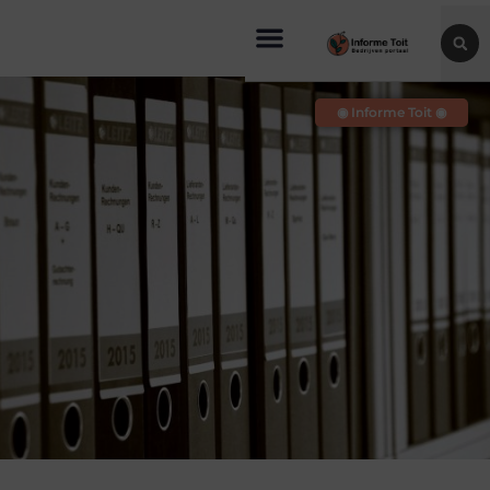
◉ Informe Toit ◉