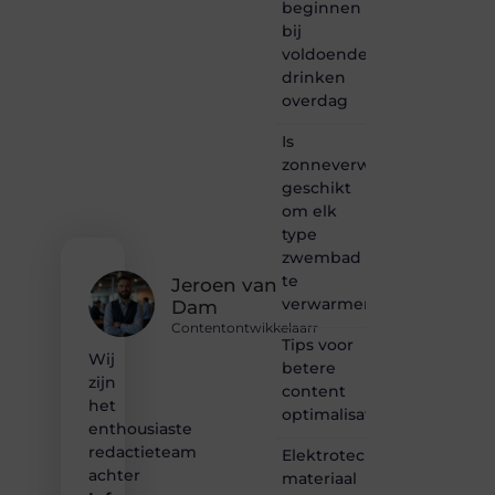
schrijven
beginnen
en
bij
lezen
voldoende
samenkomen.
drinken
Heb je
overdag
een
passie
Is
voor
zonneverwarming
bloggen,
verhalen
geschikt
vertellen
om elk
of
type
gewoon
zwembad
het
te
ontdekken
Jeroen van
verwarmen?
van
Dam
inspirerende
Contentontwikkelaarr
content?
Tips voor
Wij
Dan
betere
zijn
hoor jij
content
bij ons!
het
optimalisatie
enthousiaste
❝
redactieteam
Elektrotechnisch
Samen
achter
materiaal
maken