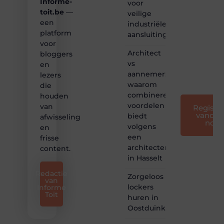
Informe-
voor
we
toit.be
—
bloggen
veilige
toegankelijk,
een
industriële
creatief
platform
aansluitingen
en
voor
leuk
Architect
bloggers
voor
vs
en
iedereen
aannemer:
lezers
❞
waarom
die
combineren
houden
voordelen
van
Registre
vandaa
biedt
afwisseling
nog
volgens
en
een
frisse
architectenbureau
content.
in Hasselt
Redactie
Zorgeloos
van
lockers
Informe
Toit
huren in
Oostduinkerke