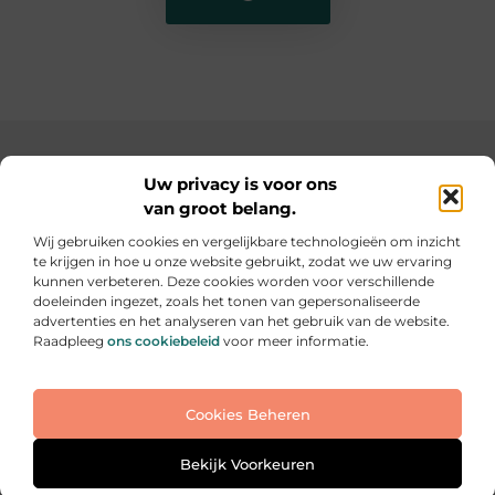
Main Links
Uw privacy is voor ons
van groot belang.
SEO backlinks kopen: de slimme weg naar een hogere ranking
Geld verdienen op internet: hoe jij online inkomsten kunt opbouwen
Wij gebruiken cookies en vergelijkbare technologieën om inzicht
te krijgen in hoe u onze website gebruikt, zodat we uw ervaring
Elke dag iets nieuws op informe-toit.be
kunnen verbeteren. Deze cookies worden voor verschillende
Praktische tips, slimme ideeën en boeiende verhalen
doeleinden ingezet, zoals het tonen van gepersonaliseerde
voor jouw dagelijks leven.
advertenties en het analyseren van het gebruik van de website.
Raadpleeg
ons cookiebeleid
voor meer informatie.
Website index
Cookiebeleid (EU)
Cookies Beheren
@2025 All Right Reserved. Design by
www.informe-
toit.be
Bekijk Voorkeuren