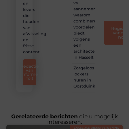
vs
en
iedereen
aannemer:
lezers
❞
waarom
die
combineren
houden
voordelen
van
Registre
vandaa
biedt
afwisseling
nog
volgens
en
een
frisse
architectenbureau
content.
in Hasselt
Redactie
Zorgeloos
van
lockers
Informe
Toit
huren in
Oostduinkerke
Gerelateerde berichten
die u mogelijk
interesseren.
ZAKELIJKE DIENSTVERLENING