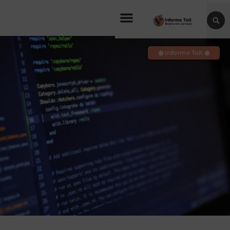
◉ Informe Toit ◉