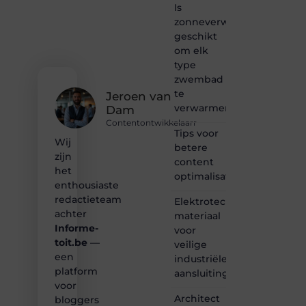
Is
voor
zonneverwarming
bloggen,
verhalen
geschikt
vertellen
om elk
of
type
gewoon
zwembad
het
te
ontdekken
Jeroen van
verwarmen?
van
Dam
inspirerende
Contentontwikkelaarr
content?
Tips voor
Wij
Dan
betere
zijn
hoor jij
content
bij ons!
het
optimalisatie
enthousiaste
❝
redactieteam
Elektrotechnisch
Samen
achter
materiaal
maken
Informe-
voor
we
toit.be
—
bloggen
veilige
toegankelijk,
een
industriële
creatief
platform
aansluitingen
en
voor
leuk
Architect
bloggers
voor