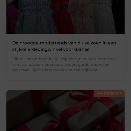
De grootste modetrends van dit seizoen in een
stijlvolle kledingwinkel voor dames
Elk seizoen brengt frisse inspiratie, nieuwe kleuren en
verrassende combinaties die jouw garderobe weer
helemaal up-to-date maken. In een stijlvolle
AANBIEDINGEN