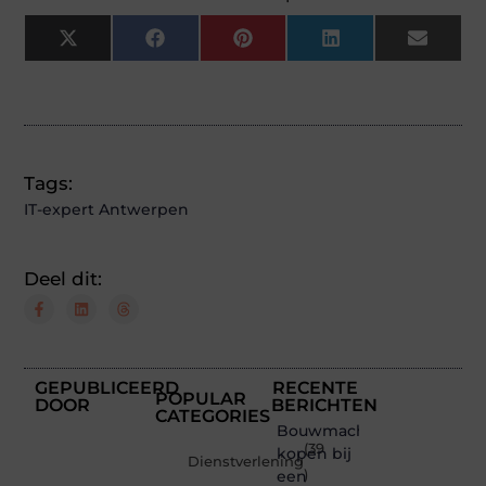
X
Facebook
Pinterest
LinkedIn
Email
(Twitter)
Tags:
IT-expert Antwerpen
Deel dit:
GEPUBLICEERD
RECENTE
POPULAR
DOOR
BERICHTEN
CATEGORIES
Bouwmachines
(39
kopen bij
Dienstverlening
een
)