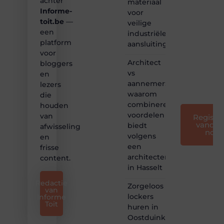
achter
materiaal
maken
Informe-
voor
we
toit.be
—
bloggen
veilige
toegankelijk,
een
industriële
creatief
platform
aansluitingen
en
voor
leuk
Architect
bloggers
voor
vs
en
iedereen
aannemer:
lezers
❞
waarom
die
combineren
houden
voordelen
van
Registre
vandaa
biedt
afwisseling
nog
volgens
en
een
frisse
architectenbureau
content.
in Hasselt
Redactie
Zorgeloos
van
lockers
Informe
Toit
huren in
Oostduinkerke