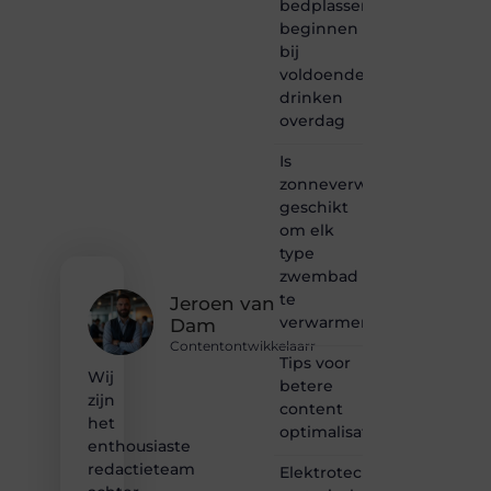
bedplassen
creativiteit,
schrijven
beginnen
en
bij
lezen
voldoende
samenkomen.
drinken
Heb je
overdag
een
passie
Is
voor
zonneverwarming
bloggen,
verhalen
geschikt
vertellen
om elk
of
type
gewoon
zwembad
het
te
ontdekken
Jeroen van
verwarmen?
van
Dam
inspirerende
Contentontwikkelaarr
content?
Tips voor
Wij
Dan
betere
zijn
hoor jij
content
bij ons!
het
optimalisatie
enthousiaste
❝
redactieteam
Elektrotechnisch
Samen