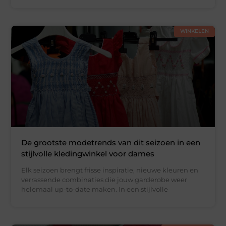
WINKELEN
De grootste modetrends van dit seizoen in een
stijlvolle kledingwinkel voor dames
Elk seizoen brengt frisse inspiratie, nieuwe kleuren en
verrassende combinaties die jouw garderobe weer
helemaal up-to-date maken. In een stijlvolle