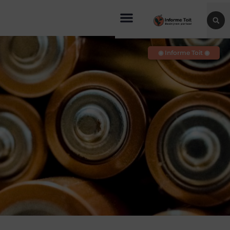
◉ Informe Toit ◉