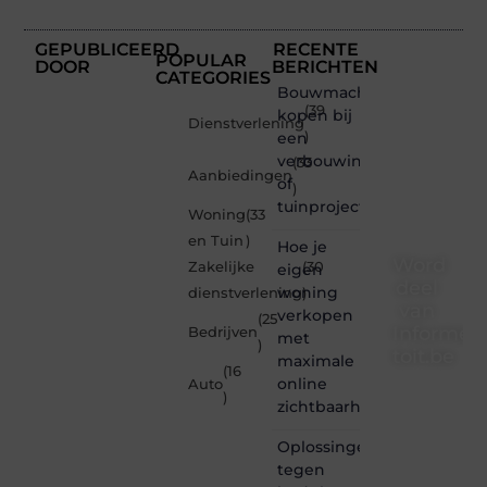
GEPUBLICEERD
RECENTE
POPULAR
DOOR
BERICHTEN
CATEGORIES
Bouwmachines
(39
kopen bij
Dienstverlening
een
)
verbouwing
(33
Aanbiedingen
of
)
tuinproject
Woning
(33
en Tuin
)
Hoe je
Word
Zakelijke
(30
eigen
deel
woning
dienstverlening
)
van
verkopen
(25
Informe-
Bedrijven
met
)
toit.be
maximale
(16
online
Auto
Informe-
)
zichtbaarheid
toit.be
is dé
Oplossingen
plek
tegen
waar