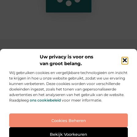
Main Links
Uw privacy is voor ons
van groot belang.
SEO backlinks kopen: de slimme weg naar een hogere ranking
Geld verdienen op internet: hoe jij online inkomsten kunt opbouwen
Wij gebruiken cookies en vergelijkbare technologieën om inzicht
te krijgen in hoe u onze website gebruikt, zodat we uw ervaring
Elke dag iets nieuws op informe-toit.be
kunnen verbeteren. Deze cookies worden voor verschillende
Praktische tips, slimme ideeën en boeiende verhalen
doeleinden ingezet, zoals het tonen van gepersonaliseerde
voor jouw dagelijks leven.
advertenties en het analyseren van het gebruik van de website.
Raadpleeg
ons cookiebeleid
voor meer informatie.
Website index
Cookiebeleid (EU)
Cookies Beheren
@2025 All Right Reserved. Design by
www.informe-
toit.be
Bekijk Voorkeuren