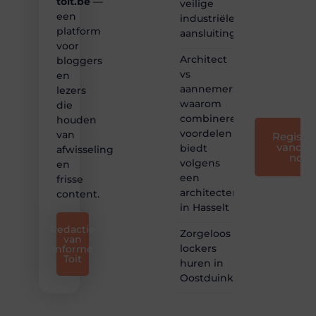
toit.be
—
bloggen
veilige
toegankelijk,
een
industriële
creatief
platform
aansluitingen
en
voor
leuk
Architect
bloggers
voor
vs
en
iedereen
aannemer:
lezers
❞
waarom
die
combineren
houden
voordelen
van
Registre
vandaa
biedt
afwisseling
nog
volgens
en
een
frisse
architectenbureau
content.
in Hasselt
Redactie
Zorgeloos
van
lockers
Informe
Toit
huren in
Oostduinkerke