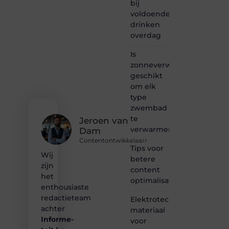
bij
lezen
voldoende
samenkomen.
drinken
Heb je
overdag
een
passie
Is
voor
zonneverwarming
bloggen,
verhalen
geschikt
vertellen
om elk
of
type
gewoon
zwembad
het
te
ontdekken
Jeroen van
verwarmen?
van
Dam
inspirerende
Contentontwikkelaarr
content?
Tips voor
Wij
Dan
betere
zijn
hoor jij
content
bij ons!
het
optimalisatie
enthousiaste
❝
redactieteam
Elektrotechnisch
Samen
achter
materiaal
maken
Informe-
voor
we