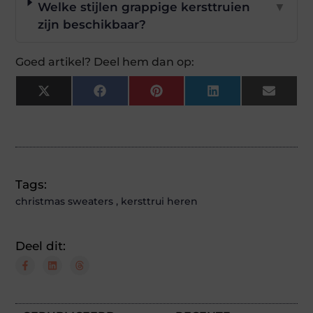
Welke stijlen grappige kersttruien
▼
zijn beschikbaar?
Goed artikel? Deel hem dan op:
X
Facebook
Pinterest
LinkedIn
Email
(Twitter)
Tags:
christmas sweaters
,
kersttrui heren
Deel dit: