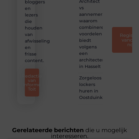
Architect
bloggers
voor
vs
en
iedereen
aannemer:
lezers
❞
waarom
die
combineren
houden
voordelen
van
Registre
vandaa
biedt
afwisseling
nog
volgens
en
een
frisse
architectenbureau
content.
in Hasselt
Redactie
Zorgeloos
van
lockers
Informe
Toit
huren in
Oostduinkerke
Gerelateerde berichten
die u mogelijk
interesseren.