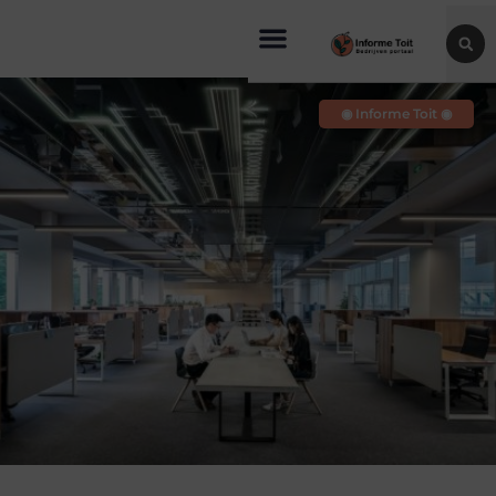
◉ Informe Toit ◉