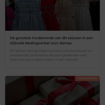
De grootste modetrends van dit seizoen in een
stijlvolle kledingwinkel voor dames
Elk seizoen brengt frisse inspiratie, nieuwe kleuren en
verrassende combinaties die jouw garderobe weer
helemaal up-to-date maken. In een stijlvolle
AANBIEDINGEN