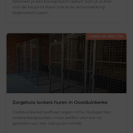
Wanneer je een bouwproject opstart, kom je al snel
voor de keuze te staan hoe je de samenwerking
organiseert tussen
HOBBY EN VRIJE TIJD
Zorgeloos lockers huren in Oostduinkerke
Oostduinkerke heeft een eigen ritme. Rustiger dan
andere badplaatsen, maar perfect voor wie wil
genieten van zee, natuur en ruimte.