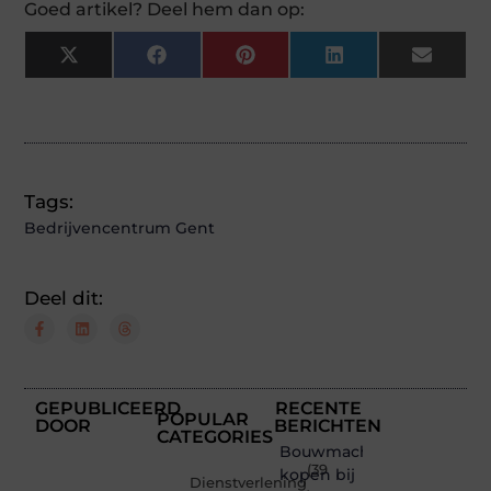
Goed artikel? Deel hem dan op:
X
Facebook
Pinterest
LinkedIn
Email
(Twitter)
Tags:
Bedrijvencentrum Gent
Deel dit:
GEPUBLICEERD
RECENTE
POPULAR
DOOR
BERICHTEN
CATEGORIES
Bouwmachines
(39
kopen bij
Dienstverlening