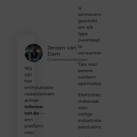
passie
Is
voor
zonneverwarming
bloggen,
verhalen
geschikt
vertellen
om elk
of
type
gewoon
zwembad
het
te
ontdekken
Jeroen van
verwarmen?
van
Dam
inspirerende
Contentontwikkelaarr
content?
Tips voor
Wij
Dan
betere
zijn
hoor jij
content
bij ons!
het
optimalisatie
enthousiaste
❝
redactieteam
Elektrotechnisch
Samen
achter
materiaal
maken
Informe-
voor
we
toit.be
—
bloggen
veilige
toegankelijk,
een
industriële
creatief
platform
aansluitingen
en
voor
leuk