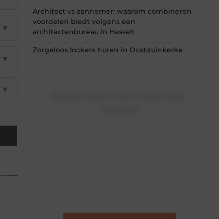
Architect vs aannemer: waarom combineren
voordelen biedt volgens een
▼
architectenbureau in Hasselt
Zorgeloos lockers huren in Oostduinkerke
▼
▼
Word deel van Informe-
toit.be
Informe-toit.be is dé plek waar creativiteit,
schrijven en lezen samenkomen. Heb je een
passie voor bloggen, verhalen vertellen of
gewoon het ontdekken van inspirerende
content? Dan hoor jij bij ons!
❝
Samen maken we bloggen toegankelijk,
creatief en leuk voor iedereen
❞