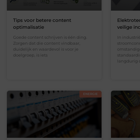
Tips voor betere content
Elektrote
optimalisatie
veilige in
Goede content schrijven is één ding.
In industr
Zorgen dat die content vindbaar,
stroomconn
duidelijk en waardevol is voor je
omstandigh
doelgroep, is iets
standaardin
langdurig 
ENERGIE