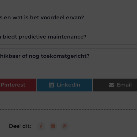
ds en wat is het voordeel ervan?
 biedt predictive maintenance?
chikbaar of nog toekomstgericht?
Pinterest
LinkedIn
Email
Deel dit: