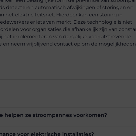
werken een belangrijke rol in de preventie van stroomp
ds detecteren automatisch afwijkingen of storingen en
n het elektriciteitsnet. Hierdoor kan een storing in
dewerkers er iets van merkt. Deze technologie is niet
rdelen voor organisaties die afhankelijk zijn van const
ij het implementeren van dergelijke vooruitstrevende
e en neem vrijblijvend contact op om de mogelijkheden
oe helpen ze stroompannes voorkomen?
ance voor elektrische installaties?