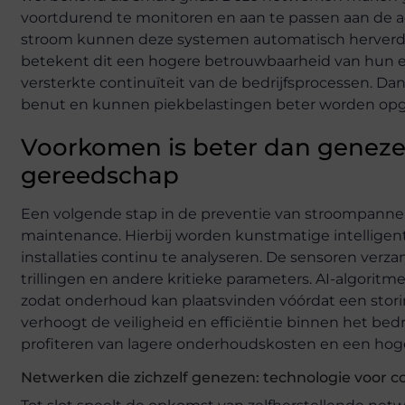
voortdurend te monitoren en aan te passen aan de act
stroom kunnen deze systemen automatisch herverdel
betekent dit een hogere betrouwbaarheid van hun en
versterkte continuïteit van de bedrijfsprocessen. Dank
benut en kunnen piekbelastingen beter worden op
Voorkomen is beter dan genezen:
gereedschap
Een volgende stap in de preventie van stroompanne b
maintenance. Hierbij worden kunstmatige intelligent
installaties continu te analyseren. De sensoren ver
trillingen en andere kritieke parameters. AI-algorit
zodat onderhoud kan plaatsvinden vóórdat een storin
verhoogt de veiligheid en efficiëntie binnen het bed
profiteren van lagere onderhoudskosten en een hog
Netwerken die zichzelf genezen: technologie voor 