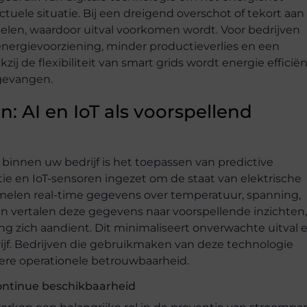
uele situatie. Bij een dreigend overschot of tekort aan
en, waardoor uitval voorkomen wordt. Voor bedrijven
ergievoorziening, minder productieverlies en een
zij de flexibiliteit van smart grids wordt energie efficië
gevangen.
 AI en IoT als voorspellend
innen uw bedrijf is het toepassen van predictive
ie en IoT-sensoren ingezet om de staat van elektrische
zamelen real-time gegevens over temperatuur, spanning,
men vertalen deze gegevens naar voorspellende inzichten,
g zich aandient. Dit minimaliseert onverwachte uitval 
rijf. Bedrijven die gebruikmaken van deze technologie
ere operationele betrouwbaarheid.
continue beschikbaarheid