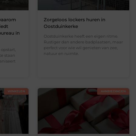
 waarom
Zorgeloos lockers huren in
iedt
Oostduinkerke
bureau in
Oostduinkerke heeft een eigen ritme.
Rustiger dan andere badplaatsen, maar
perfect voor wie wil genieten van zee,
opstart,
natuur en ruimte.
te staan
aniseert
WINKELEN
AANBIEDINGEN