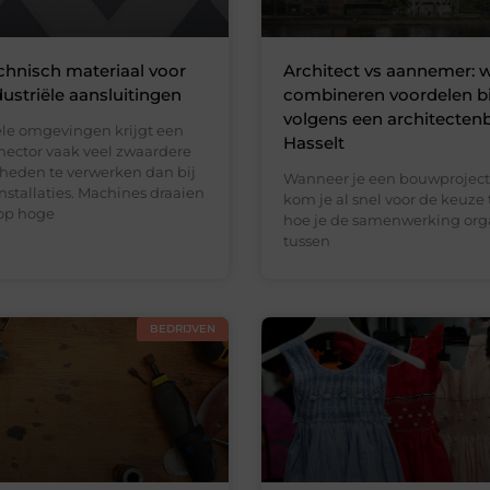
chnisch materiaal voor
Architect vs aannemer:
dustriële aansluitingen
combineren voordelen b
volgens een architecten
iële omgevingen krijgt een
Hasselt
ector vaak veel zwaardere
eden te verwerken dan bij
Wanneer je een bouwproject 
stallaties. Machines draaien
kom je al snel voor de keuze 
op hoge
hoe je de samenwerking org
tussen
BEDRIJVEN