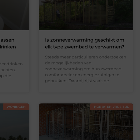
lassen
Is zonneverwarming geschikt om
drinken
elk type zwembad te verwarmen?
Steeds meer particulieren onderzoeken
de mogelijkheden van
der drinken
zonneverwarming om hun zwembad
nachten.
comfortabeler en energiezuiniger te
op die
gebruiken. Daarbij rijst vaak de
WONINGEN
HOBBY EN VRIJE TIJD