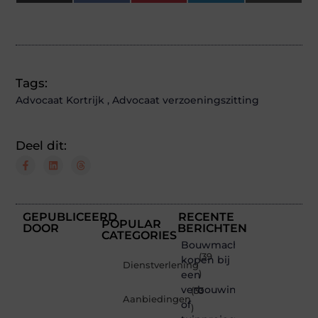
(Twitter)
Tags:
Advocaat Kortrijk
,
Advocaat verzoeningszitting
Deel dit:
GEPUBLICEERD
RECENTE
POPULAR
DOOR
BERICHTEN
CATEGORIES
Bouwmachines
(39
kopen bij
Dienstverlening
een
)
verbouwing
(33
Aanbiedingen
of
)