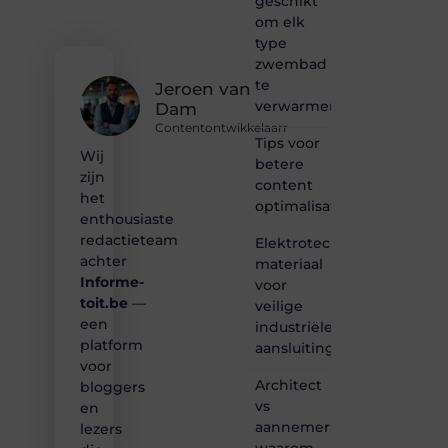
geschikt
vertellen
om elk
of
type
gewoon
zwembad
het
te
ontdekken
Jeroen van
verwarmen?
van
Dam
inspirerende
Contentontwikkelaarr
content?
Tips voor
Wij
Dan
betere
zijn
hoor jij
content
bij ons!
het
optimalisatie
enthousiaste
❝
redactieteam
Elektrotechnisch
Samen
achter
materiaal
maken
Informe-
voor
we
toit.be
—
bloggen
veilige
toegankelijk,
een
industriële
creatief
platform
aansluitingen
en
voor
leuk
Architect
bloggers
voor
vs
en
iedereen
aannemer:
lezers
❞
waarom