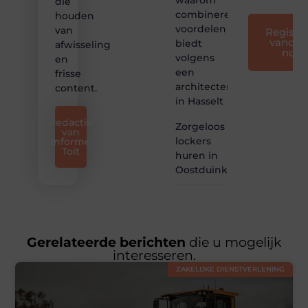
die
combineren
houden
voordelen
van
Registre
vandaa
biedt
afwisseling
nog
volgens
en
een
frisse
architectenbureau
content.
in Hasselt
Redactie
Zorgeloos
van
lockers
Informe
Toit
huren in
Oostduinkerke
Gerelateerde berichten
die u mogelijk
interesseren.
ZAKELIJKE DIENSTVERLENING