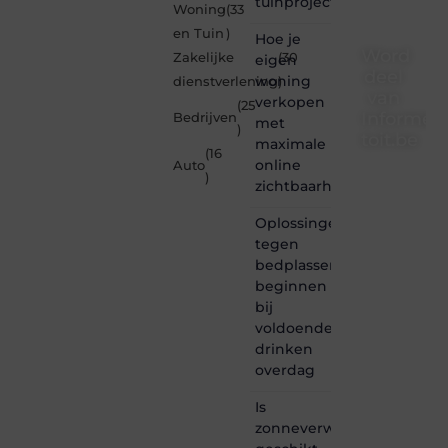
tuinproject
Woning
(33
en Tuin
)
Hoe je
Word
Zakelijke
(30
eigen
deel
woning
dienstverlening
)
van
verkopen
(25
Informe-
Bedrijven
met
)
toit.be
maximale
(16
online
Auto
Informe-
)
zichtbaarheid
toit.be
is dé
Oplossingen
plek
tegen
waar
bedplassen
creativiteit,
schrijven
beginnen
en
bij
lezen
voldoende
samenkomen.
drinken
Heb je
overdag
een
passie
Is
voor
zonneverwarming
bloggen,
verhalen