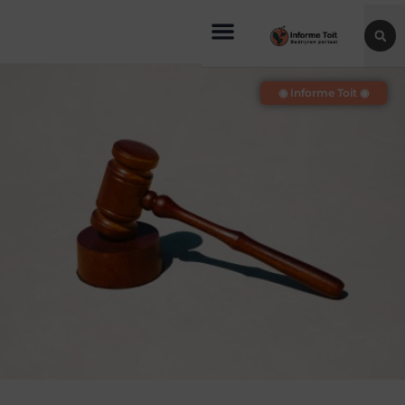
◉ Informe Toit ◉