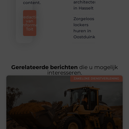
architectenbureau
content.
in Hasselt
Redactie
Zorgeloos
van
lockers
Informe
Toit
huren in
Oostduinkerke
Gerelateerde berichten
die u mogelijk
interesseren.
ZAKELIJKE DIENSTVERLENING