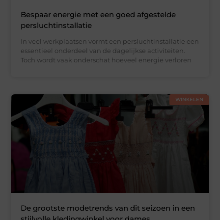
Bespaar energie met een goed afgestelde
persluchtinstallatie
In veel werkplaatsen vormt een persluchtinstallatie een
essentieel onderdeel van de dagelijkse activiteiten.
Toch wordt vaak onderschat hoeveel energie verloren
WINKELEN
De grootste modetrends van dit seizoen in een
stijlvolle kledingwinkel voor dames