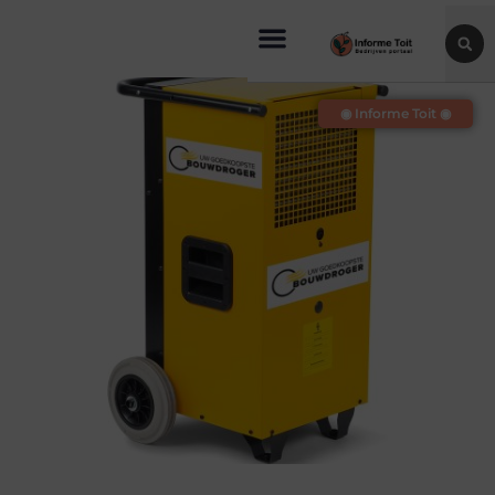
◉ Informe Toit ◉