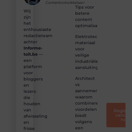
inspirerende
Contentontwikkelaarr
content?
Tips voor
Wij
Dan
betere
zijn
hoor jij
content
bij ons!
het
optimalisatie
enthousiaste
❝
redactieteam
Elektrotechnisch
Samen
achter
materiaal
maken
Informe-
voor
we
toit.be
—
bloggen
veilige
toegankelijk,
een
industriële
creatief
platform
aansluitingen
en
voor
leuk
Architect
bloggers
voor
vs
en
iedereen
aannemer:
lezers
❞
waarom
die
combineren
houden
voordelen
van
Registre
vandaa
biedt
afwisseling
nog
volgens
en
een
frisse