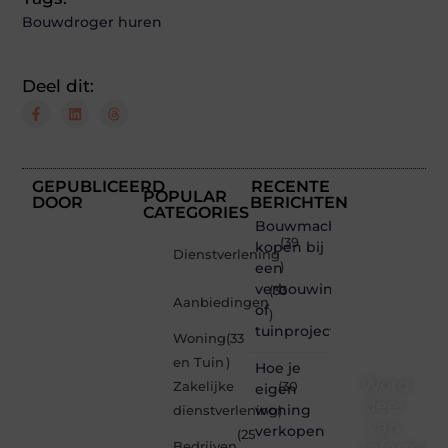
Bouwdroger huren
Deel dit:
GEPUBLICEERD
RECENTE
POPULAR
DOOR
BERICHTEN
CATEGORIES
Bouwmachines
(39
kopen bij
Dienstverlening
een
)
verbouwing
(33
Aanbiedingen
of
)
tuinproject
Woning
(33
en Tuin
)
Hoe je
Word
Zakelijke
(30
eigen
deel
woning
dienstverlening
)
van
verkopen
(25
Informe-
Bedrijven