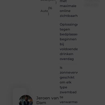
met
)
toit.be
maximale
(16
online
Auto
Informe-
)
zichtbaarheid
toit.be
is dé
Oplossingen
plek
tegen
waar
bedplassen
creativiteit,
schrijven
beginnen
en
bij
lezen
voldoende
samenkomen.
drinken
Heb je
overdag
een
passie
Is
voor
zonneverwarming
bloggen,
verhalen
geschikt
vertellen
om elk
of
type
gewoon
zwembad
het
te
ontdekken
Jeroen van
verwarmen?
van
Dam