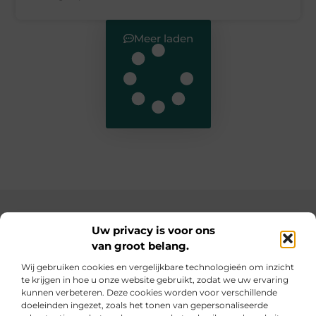
Meer laden
Main Links
Uw privacy is voor ons
van groot belang.
SEO backlinks kopen: de slimme weg naar een hogere ranking
Geld verdienen op internet: hoe jij online inkomsten kunt opbouwen
Wij gebruiken cookies en vergelijkbare technologieën om inzicht
te krijgen in hoe u onze website gebruikt, zodat we uw ervaring
Elke dag iets nieuws op informe-toit.be
kunnen verbeteren. Deze cookies worden voor verschillende
Praktische tips, slimme ideeën en boeiende verhalen
doeleinden ingezet, zoals het tonen van gepersonaliseerde
voor jouw dagelijks leven.