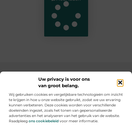
Main Links
Uw privacy is voor ons
van groot belang.
SEO backlinks kopen: de slimme weg naar een hogere ranking
Geld verdienen op internet: hoe jij online inkomsten kunt opbouwen
Wij gebruiken cookies en vergelijkbare technologieën om inzicht
te krijgen in hoe u onze website gebruikt, zodat we uw ervaring
Elke dag iets nieuws op informe-toit.be
kunnen verbeteren. Deze cookies worden voor verschillende
Praktische tips, slimme ideeën en boeiende verhalen
doeleinden ingezet, zoals het tonen van gepersonaliseerde
voor jouw dagelijks leven.
advertenties en het analyseren van het gebruik van de website.
Raadpleeg
ons cookiebeleid
voor meer informatie.
Website index
Cookiebeleid (EU)