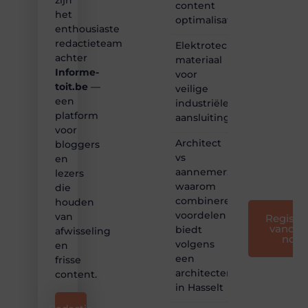
zijn
content
bij ons!
het
optimalisatie
enthousiaste
❝
redactieteam
Elektrotechnisch
Samen
achter
materiaal
maken
Informe-
voor
we
toit.be
—
bloggen
veilige
toegankelijk,
een
industriële
creatief
platform
aansluitingen
en
voor
leuk
Architect
bloggers
voor
vs
en
iedereen
aannemer:
lezers
❞
waarom
die
combineren
houden
voordelen
van
Registre
vandaa
biedt
afwisseling
nog
volgens
en
een
frisse
architectenbureau
content.
in Hasselt