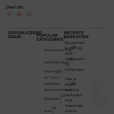
Deel dit:
GEPUBLICEERD
RECENTE
POPULAR
DOOR
BERICHTEN
CATEGORIES
Bouwmachines
(39
kopen bij
Dienstverlening
een
)
verbouwing
(33
Aanbiedingen
of
)
tuinproject
Woning
(33
en Tuin
)
Hoe je
Word
Zakelijke
(30
eigen
deel
woning
dienstverlening
)
van
verkopen
(25
Informe-
Bedrijven
met
)
toit.be
maximale
(16
online
Auto
Informe-