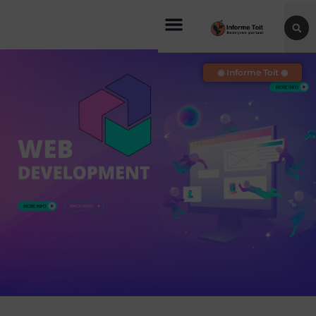
◉ Informe Toit ◉