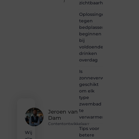
)
zichtbaarheid
toit.be
is dé
Oplossingen
plek
tegen
waar
bedplassen
creativiteit,
schrijven
beginnen
en
bij
lezen
voldoende
samenkomen.
drinken
Heb je
overdag
een
passie
Is
voor
zonneverwarming
bloggen,
verhalen
geschikt
vertellen
om elk
of
type
gewoon
zwembad
het
te
ontdekken
Jeroen van
verwarmen?
van
Dam
inspirerende
Contentontwikkelaarr
content?
Tips voor
Wij
Dan
betere
hoor jij