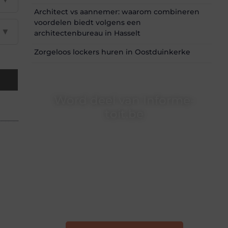
Architect vs aannemer: waarom combineren
voordelen biedt volgens een
▼
architectenbureau in Hasselt
Zorgeloos lockers huren in Oostduinkerke
Word deel van Informe-
toit.be
Informe-toit.be is dé plek waar creativiteit,
schrijven en lezen samenkomen. Heb je een
passie voor bloggen, verhalen vertellen of
gewoon het ontdekken van inspirerende
content? Dan hoor jij bij ons!
❝
Samen maken we bloggen toegankelijk,
creatief en leuk voor iedereen
❞