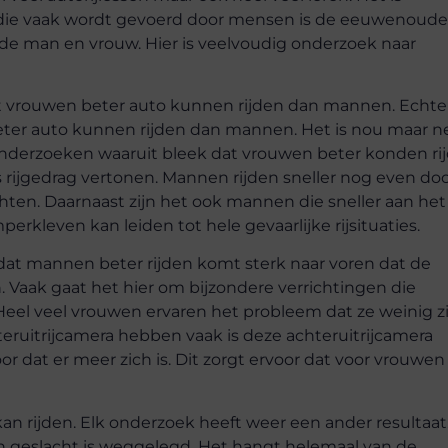
ie die vaak wordt gevoerd door mensen is de eeuwenoude
n de man en vrouw. Hier is veelvoudig onderzoek naar
t vrouwen beter auto kunnen rijden dan mannen. Echte
beter auto kunnen rijden dan mannen. Het is nou maar n
 onderzoeken waaruit bleek dat vrouwen beter konden ri
rijgedrag vertonen. Mannen rijden sneller nog even do
achten. Daarnaast zijn het ook mannen die sneller aan het
rkleven kan leiden tot hele gevaarlijke rijsituaties.
dat mannen beter rijden komt sterk naar voren dat de
Vaak gaat het hier om bijzondere verrichtingen die
Heel veel vrouwen ervaren het probleem dat ze weinig z
eruitrijcamera hebben vaak is deze achteruitrijcamera
or dat er meer zich is. Dit zorgt ervoor dat voor vrouwen 
an rijden. Elk onderzoek heeft weer een ander resultaa
in geslacht is weggelegd. Het hangt helemaal van de