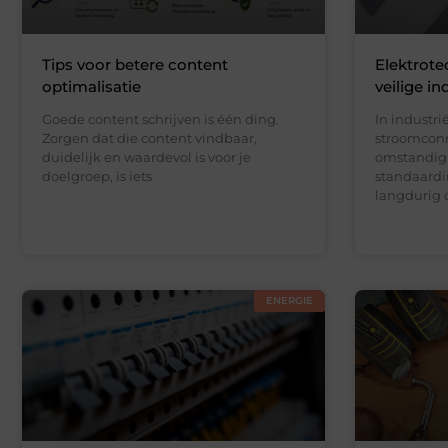
Tips voor betere content
Elektrote
optimalisatie
veilige in
Goede content schrijven is één ding.
In industr
Zorgen dat die content vindbaar,
stroomconn
duidelijk en waardevol is voor je
omstandigh
doelgroep, is iets
standaardin
langdurig 
ENERGIE