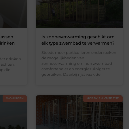
lassen
Is zonneverwarming geschikt om
drinken
elk type zwembad te verwarmen?
Steeds meer particulieren onderzoeken
de mogelijkheden van
der drinken
zonneverwarming om hun zwembad
nachten.
comfortabeler en energiezuiniger te
op die
gebruiken. Daarbij rijst vaak de
WONINGEN
HOBBY EN VRIJE TIJD