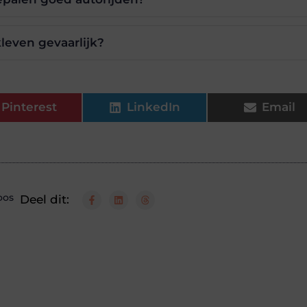
leven gevaarlijk?
Pinterest
LinkedIn
Email
oos
Deel dit: