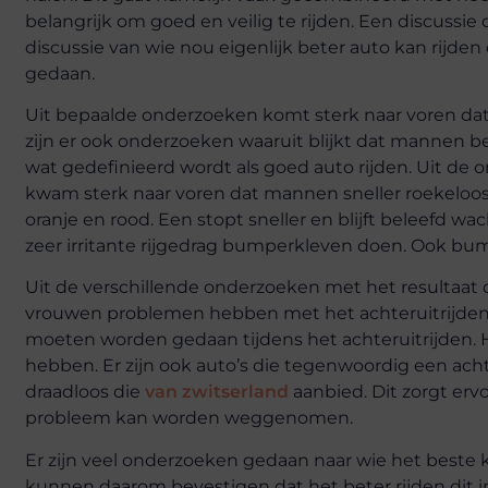
belangrijk om goed en veilig te rijden. Een discuss
discussie van wie nou eigenlijk beter auto kan rijde
gedaan.
Uit bepaalde onderzoeken komt sterk naar voren da
zijn er ook onderzoeken waaruit blijkt dat mannen 
wat gedefinieerd wordt als goed auto rijden. Uit de
kwam sterk naar voren dat mannen sneller roekeloos 
oranje en rood. Een stopt sneller en blijft beleefd w
zeer irritante rijgedrag bumperkleven doen. Ook bumpe
Uit de verschillende onderzoeken met het resultaat 
vrouwen problemen hebben met het achteruitrijden. 
moeten worden gedaan tijdens het achteruitrijden. 
hebben. Er zijn ook auto’s die tegenwoordig een acht
draadloos die
van zwitserland
aanbied. Dit zorgt ervo
probleem kan worden weggenomen.
Er zijn veel onderzoeken gedaan naar wie het beste k
kunnen daarom bevestigen dat het beter rijden dit 