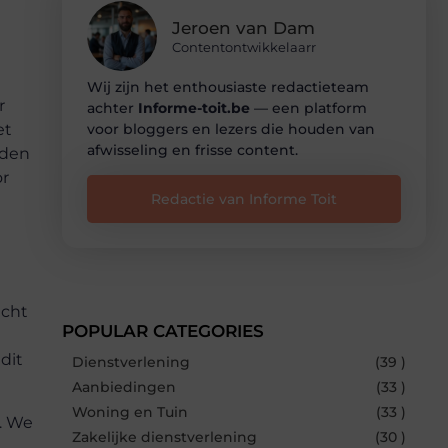
Jeroen van Dam
Contentontwikkelaarr
Wij zijn het enthousiaste redactieteam
r
achter
Informe-toit.be
— een platform
voor bloggers en lezers die houden van
et
afwisseling en frisse content.
jden
or
Redactie van Informe Toit
icht
POPULAR CATEGORIES
dit
Dienstverlening
(39 )
Aanbiedingen
(33 )
Woning en Tuin
(33 )
t. We
Zakelijke dienstverlening
(30 )