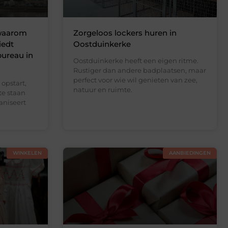
 waarom
Zorgeloos lockers huren in
iedt
Oostduinkerke
bureau in
Oostduinkerke heeft een eigen ritme.
Rustiger dan andere badplaatsen, maar
perfect voor wie wil genieten van zee,
opstart,
natuur en ruimte.
te staan
aniseert
WINKELEN
AANBIEDINGEN