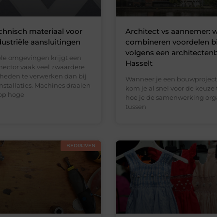
chnisch materiaal voor
Architect vs aannemer:
dustriële aansluitingen
combineren voordelen b
volgens een architecten
iële omgevingen krijgt een
Hasselt
ector vaak veel zwaardere
eden te verwerken dan bij
Wanneer je een bouwproject 
stallaties. Machines draaien
kom je al snel voor de keuze 
op hoge
hoe je de samenwerking org
tussen
BEDRIJVEN