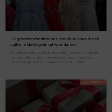
De grootste modetrends van dit seizoen in een
stijlvolle kledingwinkel voor dames
Elk seizoen brengt frisse inspiratie, nieuwe kleuren en
verrassende combinaties die jouw garderobe weer
helemaal up-to-date maken. In een stijlvolle
AANBIEDINGEN