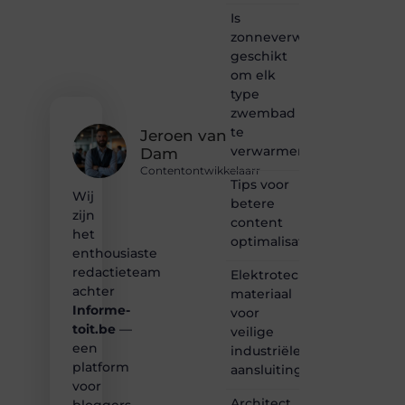
passie
Is
voor
zonneverwarming
bloggen,
verhalen
geschikt
vertellen
om elk
of
type
gewoon
zwembad
het
te
ontdekken
Jeroen van
verwarmen?
van
Dam
inspirerende
Contentontwikkelaarr
content?
Tips voor
Wij
Dan
betere
zijn
hoor jij
content
bij ons!
het
optimalisatie
enthousiaste
❝
redactieteam
Elektrotechnisch
Samen
achter
materiaal
maken
Informe-
voor
we
toit.be
—
bloggen
veilige
toegankelijk,
een
industriële
creatief
platform
aansluitingen
en
voor
leuk
Architect