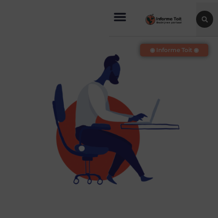
◉ Informe Toit ◉