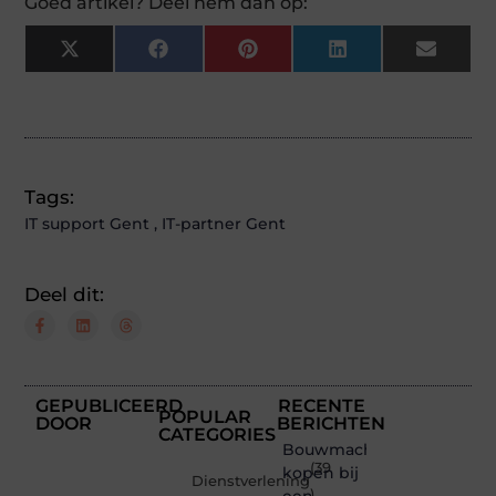
Goed artikel? Deel hem dan op:
X
Facebook
Pinterest
LinkedIn
Email
(Twitter)
Tags:
IT support Gent
,
IT-partner Gent
Deel dit:
GEPUBLICEERD
RECENTE
POPULAR
DOOR
BERICHTEN
CATEGORIES
Bouwmachines
(39
kopen bij
Dienstverlening
een
)