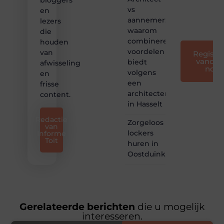
bloggers
voor
vs
en
iedereen
aannemer:
lezers
❞
waarom
die
combineren
houden
voordelen
van
Registre
vandaa
biedt
afwisseling
nog
volgens
en
een
frisse
architectenbureau
content.
in Hasselt
Redactie
Zorgeloos
van
lockers
Informe
Toit
huren in
Oostduinkerke
Gerelateerde berichten
die u mogelijk
interesseren.