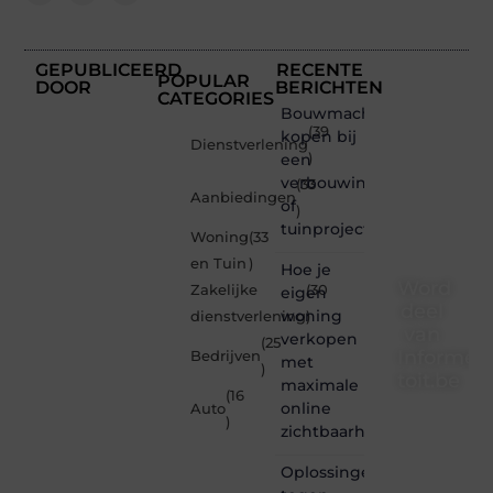
GEPUBLICEERD
RECENTE
POPULAR
DOOR
BERICHTEN
CATEGORIES
Bouwmachines
(39
kopen bij
Dienstverlening
een
)
verbouwing
(33
Aanbiedingen
of
)
tuinproject
Woning
(33
en Tuin
)
Hoe je
Word
Zakelijke
(30
eigen
deel
woning
dienstverlening
)
van
verkopen
(25
Informe-
Bedrijven
met
)
toit.be
maximale
(16
online
Auto
Informe-
)
zichtbaarheid
toit.be
is dé
Oplossingen
plek