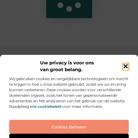
Main Links
Uw privacy is voor ons
van groot belang.
SEO backlinks kopen: de slimme weg naar een hogere ranking
Geld verdienen op internet: hoe jij online inkomsten kunt opbouwen
Wij gebruiken cookies en vergelijkbare technologieën om inzicht
te krijgen in hoe u onze website gebruikt, zodat we uw ervaring
Elke dag iets nieuws op informe-toit.be
kunnen verbeteren. Deze cookies worden voor verschillende
Praktische tips, slimme ideeën en boeiende verhalen
doeleinden ingezet, zoals het tonen van gepersonaliseerde
voor jouw dagelijks leven.
advertenties en het analyseren van het gebruik van de website.
Raadpleeg
ons cookiebeleid
voor meer informatie.
Website index
Cookiebeleid (EU)
Cookies Beheren
@2025 All Right Reserved. Design by
www.informe-