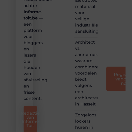
Elektrotechnisch
Samen
achter
materiaal
maken
Informe-
voor
we
toit.be
—
bloggen
veilige
toegankelijk,
een
industriële
creatief
platform
aansluitingen
en
voor
leuk
Architect
bloggers
voor
vs
en
iedereen
aannemer:
lezers
❞
waarom
die
combineren
houden
voordelen
van
Registre
vandaa
biedt
afwisseling
nog
volgens
en
een
frisse
architectenbureau
content.
in Hasselt
Redactie
Zorgeloos
van
lockers
Informe
Toit
huren in