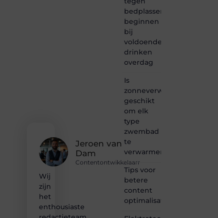
tegen
waar
bedplassen
creativiteit,
schrijven
beginnen
en
bij
lezen
voldoende
samenkomen.
drinken
Heb je
overdag
een
passie
Is
voor
zonneverwarming
bloggen,
verhalen
geschikt
vertellen
om elk
of
type
gewoon
zwembad
het
te
ontdekken
Jeroen van
verwarmen?
van
Dam
inspirerende
Contentontwikkelaarr
content?
Tips voor
Wij
Dan
betere
zijn
hoor jij
content
bij ons!
het
optimalisatie
enthousiaste
❝
redactieteam