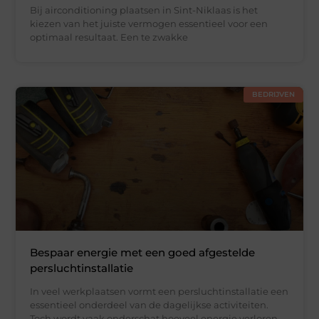
Bij airconditioning plaatsen in Sint-Niklaas is het
kiezen van het juiste vermogen essentieel voor een
optimaal resultaat. Een te zwakke
BEDRIJVEN
Bespaar energie met een goed afgestelde
persluchtinstallatie
In veel werkplaatsen vormt een persluchtinstallatie een
essentieel onderdeel van de dagelijkse activiteiten.
Toch wordt vaak onderschat hoeveel energie verloren