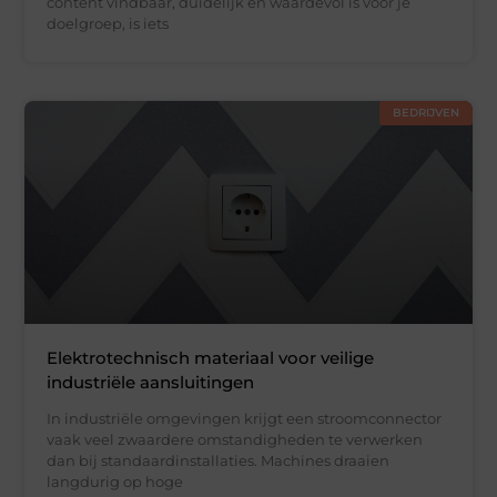
content vindbaar, duidelijk en waardevol is voor je
doelgroep, is iets
BEDRIJVEN
Elektrotechnisch materiaal voor veilige
industriële aansluitingen
In industriële omgevingen krijgt een stroomconnector
vaak veel zwaardere omstandigheden te verwerken
dan bij standaardinstallaties. Machines draaien
langdurig op hoge