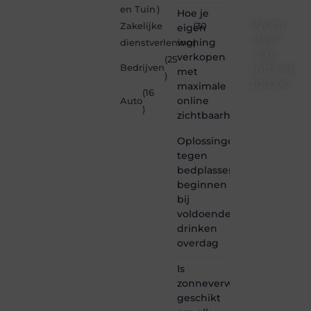
en Tuin
)
Hoe je
Word
Zakelijke
(30
eigen
deel
woning
dienstverlening
)
van
verkopen
(25
Informe-
Bedrijven
met
)
toit.be
maximale
(16
online
Auto
Informe-
)
zichtbaarheid
toit.be
is dé
Oplossingen
plek
tegen
waar
bedplassen
creativiteit,
schrijven
beginnen
en
bij
lezen
voldoende
samenkomen.
drinken
Heb je
overdag
een
passie
Is
voor
zonneverwarming
bloggen,
verhalen
geschikt
vertellen