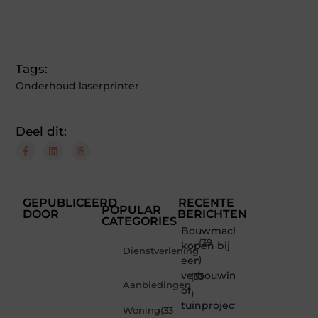
Tags:
Onderhoud laserprinter
Deel dit:
GEPUBLICEERD
RECENTE
POPULAR
DOOR
BERICHTEN
CATEGORIES
Bouwmachines
(39
kopen bij
Dienstverlening
een
)
verbouwing
(33
Aanbiedingen
of
)
tuinproject
Woning
(33