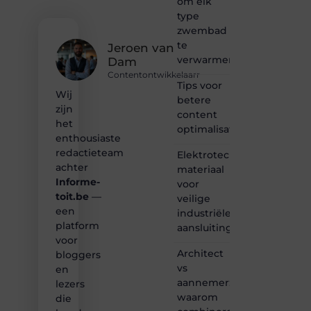
om elk
of
type
gewoon
zwembad
het
te
ontdekken
Jeroen van
verwarmen?
van
Dam
inspirerende
Contentontwikkelaarr
content?
Tips voor
Wij
Dan
betere
zijn
hoor jij
content
bij ons!
het
optimalisatie
enthousiaste
❝
redactieteam
Elektrotechnisch
Samen
achter
materiaal
maken
Informe-
voor
we
toit.be
—
bloggen
veilige
toegankelijk,
een
industriële
creatief
platform
aansluitingen
en
voor
leuk
Architect
bloggers
voor
vs
en
iedereen
aannemer:
lezers
❞
waarom
die