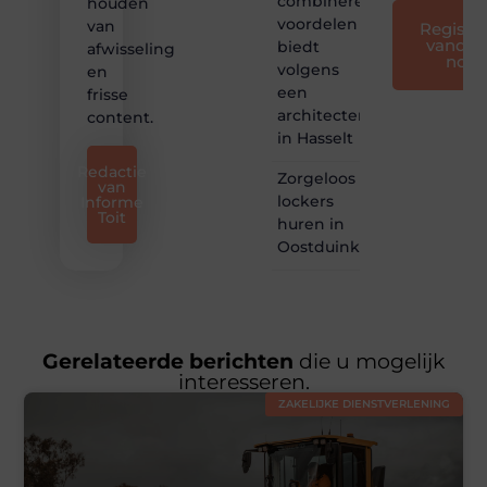
combineren
houden
voordelen
van
Registre
vandaa
biedt
afwisseling
nog
volgens
en
een
frisse
architectenbureau
content.
in Hasselt
Redactie
Zorgeloos
van
lockers
Informe
Toit
huren in
Oostduinkerke
Gerelateerde berichten
die u mogelijk
interesseren.
ZAKELIJKE DIENSTVERLENING