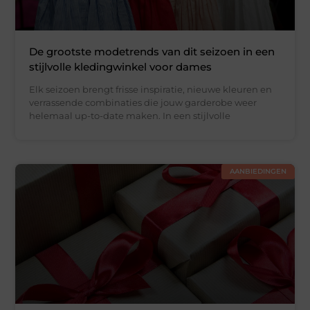
De grootste modetrends van dit seizoen in een
stijlvolle kledingwinkel voor dames
Elk seizoen brengt frisse inspiratie, nieuwe kleuren en
verrassende combinaties die jouw garderobe weer
helemaal up-to-date maken. In een stijlvolle
AANBIEDINGEN