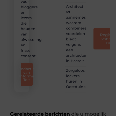
voor
leuk
Architect
bloggers
voor
vs
en
iedereen
aannemer:
lezers
❞
waarom
die
combineren
houden
voordelen
van
Registre
vandaa
biedt
afwisseling
nog
volgens
en
een
frisse
architectenbureau
content.
in Hasselt
Redactie
Zorgeloos
van
lockers
Informe
Toit
huren in
Oostduinkerke
Gerelateerde berichten
die u mogelijk