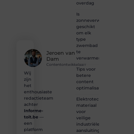
overdag
een
passie
Is
voor
zonneverwarming
bloggen,
verhalen
geschikt
vertellen
om elk
of
type
gewoon
zwembad
het
te
ontdekken
Jeroen van
verwarmen?
van
Dam
inspirerende
Contentontwikkelaarr
content?
Tips voor
Wij
Dan
betere
zijn
hoor jij
content
bij ons!
het
optimalisatie
enthousiaste
❝
redactieteam
Elektrotechnisch
Samen
achter
materiaal
maken
Informe-
voor
we
toit.be
—
bloggen
veilige
toegankelijk,
een
industriële
creatief
platform
aansluitingen
en