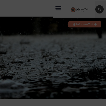
◉ Informe Toit ◉