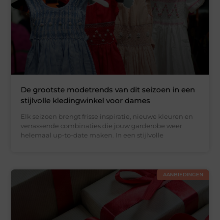
De grootste modetrends van dit seizoen in een
stijlvolle kledingwinkel voor dames
Elk seizoen brengt frisse inspiratie, nieuwe kleuren en
verrassende combinaties die jouw garderobe weer
helemaal up-to-date maken. In een stijlvolle
AANBIEDINGEN