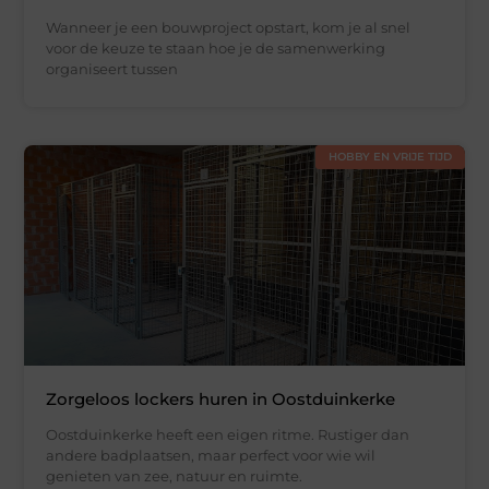
Wanneer je een bouwproject opstart, kom je al snel
voor de keuze te staan hoe je de samenwerking
organiseert tussen
HOBBY EN VRIJE TIJD
Zorgeloos lockers huren in Oostduinkerke
Oostduinkerke heeft een eigen ritme. Rustiger dan
andere badplaatsen, maar perfect voor wie wil
genieten van zee, natuur en ruimte.