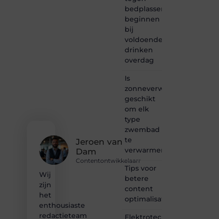
bedplassen
creativiteit,
schrijven
beginnen
en
bij
lezen
voldoende
samenkomen.
drinken
Heb je
overdag
een
passie
Is
voor
zonneverwarming
bloggen,
verhalen
geschikt
vertellen
om elk
of
type
gewoon
zwembad
het
te
ontdekken
Jeroen van
verwarmen?
van
Dam
inspirerende
Contentontwikkelaarr
content?
Tips voor
Wij
Dan
betere
zijn
hoor jij
content
bij ons!
het
optimalisatie
enthousiaste
❝
redactieteam
Elektrotechnisch