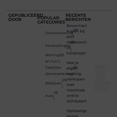
GEPUBLICEERD
RECENTE
POPULAR
DOOR
BERICHTEN
CATEGORIES
Bouwmachines
(39
kopen bij
Dienstverlening
een
)
verbouwing
(33
Aanbiedingen
of
)
tuinproject
Woning
(33
en Tuin
)
Hoe je
Word
Zakelijke
(30
eigen
deel
woning
dienstverlening
)
van
verkopen
(25
Informe-
Bedrijven
met
)
toit.be
maximale
(16
online
Auto
Informe-
)
zichtbaarheid
toit.be
is dé
Oplossingen
plek
tegen
waar