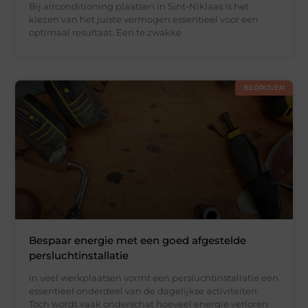
Bij airconditioning plaatsen in Sint-Niklaas is het
kiezen van het juiste vermogen essentieel voor een
optimaal resultaat. Een te zwakke
BEDRIJVEN
Bespaar energie met een goed afgestelde
persluchtinstallatie
In veel werkplaatsen vormt een persluchtinstallatie een
essentieel onderdeel van de dagelijkse activiteiten.
Toch wordt vaak onderschat hoeveel energie verloren