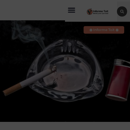
◉ Informe Toit ◉