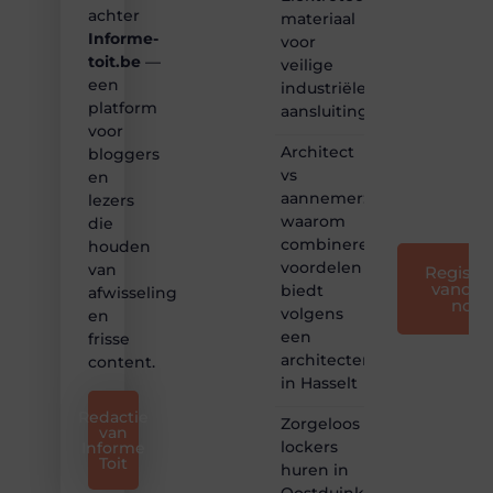
Samen
achter
materiaal
maken
Informe-
voor
we
toit.be
—
bloggen
veilige
toegankelijk,
een
industriële
creatief
platform
aansluitingen
en
voor
leuk
Architect
bloggers
voor
vs
en
iedereen
aannemer:
lezers
❞
waarom
die
combineren
houden
voordelen
van
Registre
vandaa
biedt
afwisseling
nog
volgens
en
een
frisse
architectenbureau
content.
in Hasselt
Redactie
Zorgeloos
van
lockers
Informe
Toit
huren in
Oostduinkerke