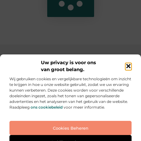
Main Links
Uw privacy is voor ons
van groot belang.
SEO backlinks kopen: de slimme weg naar een hogere ranking
Geld verdienen op internet: hoe jij online inkomsten kunt opbouwen
Wij gebruiken cookies en vergelijkbare technologieën om inzicht
te krijgen in hoe u onze website gebruikt, zodat we uw ervaring
Elke dag iets nieuws op informe-toit.be
kunnen verbeteren. Deze cookies worden voor verschillende
Praktische tips, slimme ideeën en boeiende verhalen
doeleinden ingezet, zoals het tonen van gepersonaliseerde
voor jouw dagelijks leven.
advertenties en het analyseren van het gebruik van de website.
Raadpleeg
ons cookiebeleid
voor meer informatie.
Website index
Cookiebeleid (EU)
Cookies Beheren
@2025 All Right Reserved. Design by
www.informe-