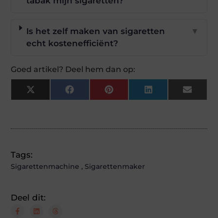
tabak mijn sigaretten?
Is het zelf maken van sigaretten
▼
echt kostenefficiënt?
Goed artikel? Deel hem dan op:
X
Facebook
Pinterest
LinkedIn
Email
(Twitter)
Tags:
Sigarettenmachine
,
Sigarettenmaker
Deel dit: