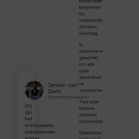
bedplassen
creativiteit,
schrijven
beginnen
en
bij
lezen
voldoende
samenkomen.
drinken
Heb je
overdag
een
passie
Is
voor
zonneverwarming
bloggen,
verhalen
geschikt
vertellen
om elk
of
type
gewoon
zwembad
het
te
ontdekken
Jeroen van
verwarmen?
van
Dam
inspirerende
Contentontwikkelaarr
content?
Tips voor
Wij
Dan
betere
zijn
hoor jij
content
bij ons!
het
optimalisatie
enthousiaste
❝
redactieteam
Elektrotechnisch
Samen
achter