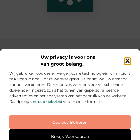
Main Links
Uw privacy is voor ons
van groot belang.
SEO backlinks kopen: de slimme weg naar een hogere ranking
Geld verdienen op internet: hoe jij online inkomsten kunt opbouwen
Wij gebruiken cookies en vergelijkbare technologieën om inzicht
te krijgen in hoe u onze website gebruikt, zodat we uw ervaring
Elke dag iets nieuws op informe-toit.be
kunnen verbeteren. Deze cookies worden voor verschillende
Praktische tips, slimme ideeën en boeiende verhalen
doeleinden ingezet, zoals het tonen van gepersonaliseerde
voor jouw dagelijks leven.
advertenties en het analyseren van het gebruik van de website.
Raadpleeg
ons cookiebeleid
voor meer informatie.
Website index
Cookiebeleid (EU)
Cookies Beheren
@2025 All Right Reserved. Design by
www.informe-
toit.be
Bekijk Voorkeuren