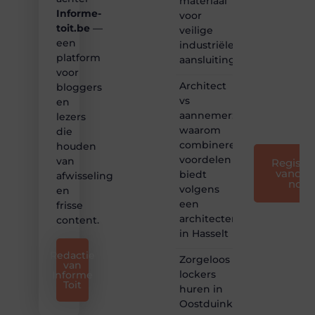
materiaal
maken
Informe-
voor
we
toit.be
—
bloggen
veilige
toegankelijk,
een
industriële
creatief
platform
aansluitingen
en
voor
leuk
Architect
bloggers
voor
vs
en
iedereen
aannemer:
lezers
❞
waarom
die
combineren
houden
voordelen
van
Registre
vandaa
biedt
afwisseling
nog
volgens
en
een
frisse
architectenbureau
content.
in Hasselt
Redactie
Zorgeloos
van
lockers
Informe
Toit
huren in
Oostduinkerke