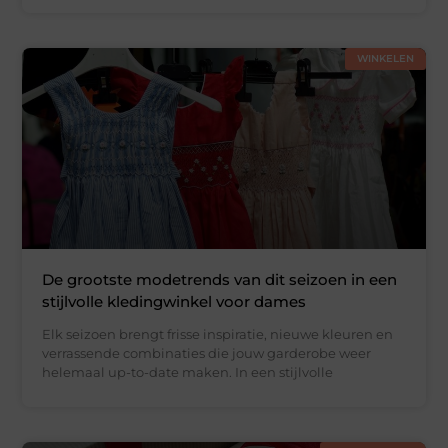
WINKELEN
De grootste modetrends van dit seizoen in een
stijlvolle kledingwinkel voor dames
Elk seizoen brengt frisse inspiratie, nieuwe kleuren en
verrassende combinaties die jouw garderobe weer
helemaal up-to-date maken. In een stijlvolle