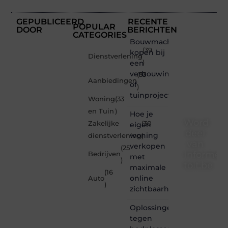
GEPUBLICEERD
RECENTE
POPULAR
DOOR
BERICHTEN
CATEGORIES
Bouwmachines
(39
kopen bij
Dienstverlening
een
)
verbouwing
(33
Aanbiedingen
of
)
tuinproject
Woning
(33
en Tuin
)
Hoe je
Word
Zakelijke
(30
eigen
deel
woning
dienstverlening
)
van
verkopen
(25
Informe-
Bedrijven
met
)
toit.be
maximale
(16
online
Auto
Informe-
)
zichtbaarheid
toit.be
is dé
Oplossingen
plek
tegen
waar