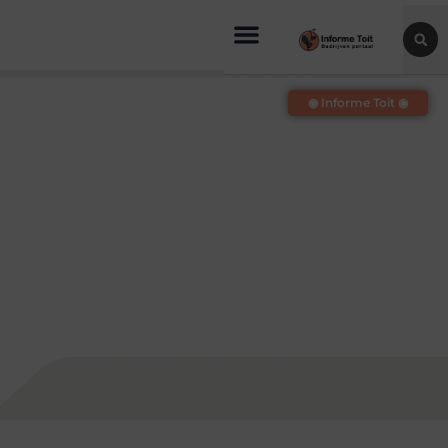
◉ Informe Toit ◉