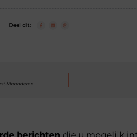
Deel dit:
West-Vlaanderen
rde berichten
die u mogelijk in