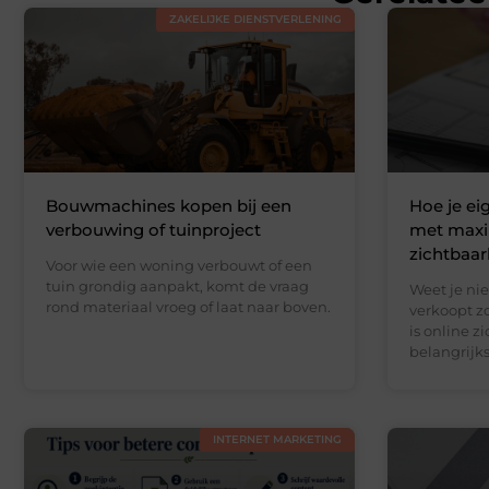
ZAKELIJKE DIENSTVERLENING
Bouwmachines kopen bij een
Hoe je e
verbouwing of tuinproject
met maxi
zichtbaar
Voor wie een woning verbouwt of een
tuin grondig aanpakt, komt de vraag
Weet je nie
rond materiaal vroeg of laat naar boven.
verkoopt z
is online z
belangrijks
INTERNET MARKETING