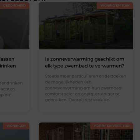
GEZONDHEID
WONING EN TUIN
lassen
Is zonneverwarming geschikt om
drinken
elk type zwembad te verwarmen?
Steeds meer particulieren onderzoeken
de mogelijkheden van
der drinken
zonneverwarming om hun zwembad
nachten.
comfortabeler en energiezuiniger te
op die
gebruiken. Daarbij rijst vaak de
WONINGEN
HOBBY EN VRIJE TIJD