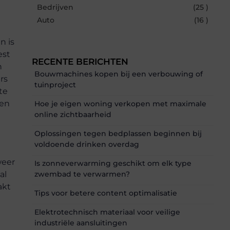
Bedrijven
(25 )
Auto
(16 )
n is
est
RECENTE BERICHTEN
n
Bouwmachines kopen bij een verbouwing of
rs
tuinproject
te
 en
Hoe je eigen woning verkopen met maximale
online zichtbaarheid
Oplossingen tegen bedplassen beginnen bij
voldoende drinken overdag
weer
Is zonneverwarming geschikt om elk type
al
zwembad te verwarmen?
akt
Tips voor betere content optimalisatie
Elektrotechnisch materiaal voor veilige
industriële aansluitingen