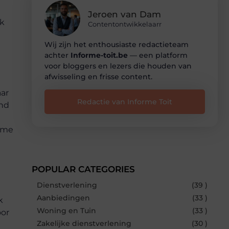
Jeroen van Dam
ek
Contentontwikkelaarr
Wij zijn het enthousiaste redactieteam
achter
Informe-toit.be
— een platform
voor bloggers en lezers die houden van
afwisseling en frisse content.
aar
Redactie van Informe Toit
ind
zame
POPULAR CATEGORIES
Dienstverlening
(39 )
Aanbiedingen
(33 )
k
Woning en Tuin
(33 )
oor
Zakelijke dienstverlening
(30 )