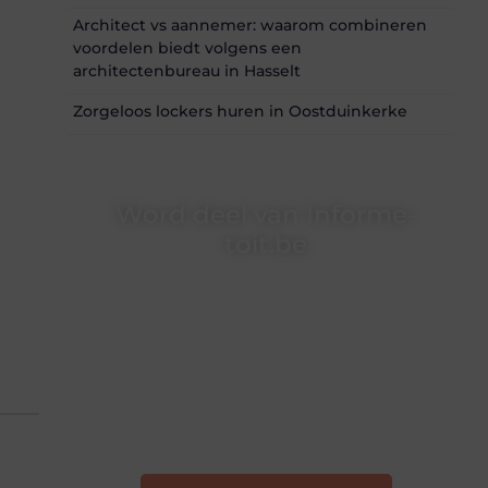
Architect vs aannemer: waarom combineren
voordelen biedt volgens een
architectenbureau in Hasselt
Zorgeloos lockers huren in Oostduinkerke
Word deel van Informe-
toit.be
Informe-toit.be is dé plek waar creativiteit,
schrijven en lezen samenkomen. Heb je een
passie voor bloggen, verhalen vertellen of
gewoon het ontdekken van inspirerende
content? Dan hoor jij bij ons!
❝
Samen maken we bloggen toegankelijk,
creatief en leuk voor iedereen
❞