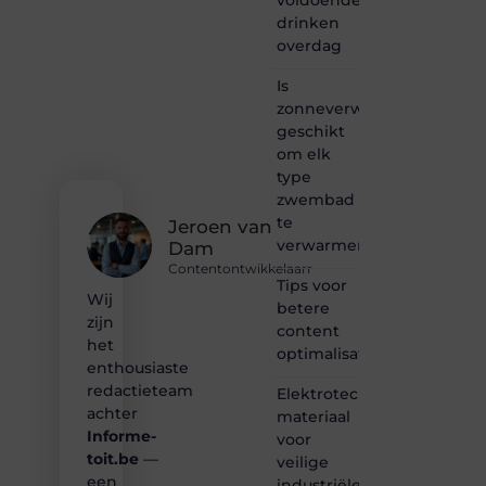
samenkomen.
drinken
Heb je
overdag
een
passie
Is
voor
zonneverwarming
bloggen,
verhalen
geschikt
vertellen
om elk
of
type
gewoon
zwembad
het
te
ontdekken
Jeroen van
verwarmen?
van
Dam
inspirerende
Contentontwikkelaarr
content?
Tips voor
Wij
Dan
betere
zijn
hoor jij
content
bij ons!
het
optimalisatie
enthousiaste
❝
redactieteam
Elektrotechnisch
Samen
achter
materiaal
maken
Informe-
voor
we
toit.be
—
bloggen
veilige
toegankelijk,
een
industriële