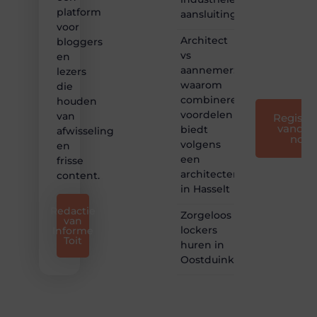
creatief
platform
aansluitingen
en
voor
leuk
Architect
bloggers
voor
vs
en
iedereen
aannemer:
lezers
❞
waarom
die
combineren
houden
voordelen
van
Registre
vandaa
biedt
afwisseling
nog
volgens
en
een
frisse
architectenbureau
content.
in Hasselt
Redactie
Zorgeloos
van
lockers
Informe
Toit
huren in
Oostduinkerke