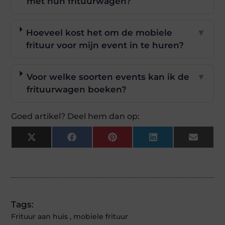
met hun frituurwagen?
Hoeveel kost het om de mobiele
▼
frituur voor mijn event in te huren?
Voor welke soorten events kan ik de
▼
frituurwagen boeken?
Goed artikel? Deel hem dan op:
X
Facebook
Pinterest
LinkedIn
Email
(Twitter)
Tags:
Frituur aan huis
,
mobiele frituur