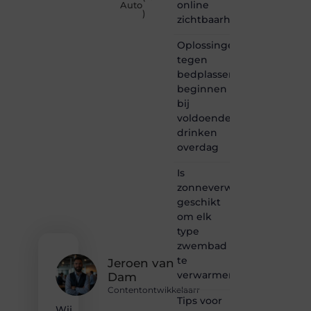
online
Auto
Informe-
)
zichtbaarheid
toit.be
is dé
Oplossingen
plek
tegen
waar
bedplassen
creativiteit,
schrijven
beginnen
en
bij
lezen
voldoende
samenkomen.
drinken
Heb je
overdag
een
passie
Is
voor
zonneverwarming
bloggen,
verhalen
geschikt
vertellen
om elk
of
type
gewoon
zwembad
het
te
ontdekken
Jeroen van
verwarmen?
van
Dam
inspirerende
Contentontwikkelaarr
content?
Tips voor
Wij