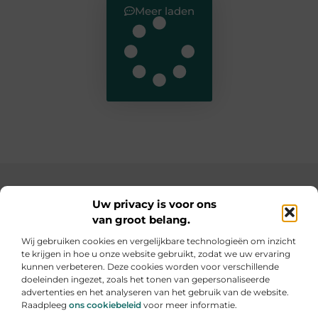
Meer laden
Main Links
Uw privacy is voor ons
van groot belang.
SEO backlinks kopen: de slimme weg naar een hogere ranking
Geld verdienen op internet: hoe jij online inkomsten kunt opbouwen
Wij gebruiken cookies en vergelijkbare technologieën om inzicht
te krijgen in hoe u onze website gebruikt, zodat we uw ervaring
Elke dag iets nieuws op informe-toit.be
kunnen verbeteren. Deze cookies worden voor verschillende
Praktische tips, slimme ideeën en boeiende verhalen
doeleinden ingezet, zoals het tonen van gepersonaliseerde
voor jouw dagelijks leven.
advertenties en het analyseren van het gebruik van de website.
Raadpleeg
ons cookiebeleid
voor meer informatie.