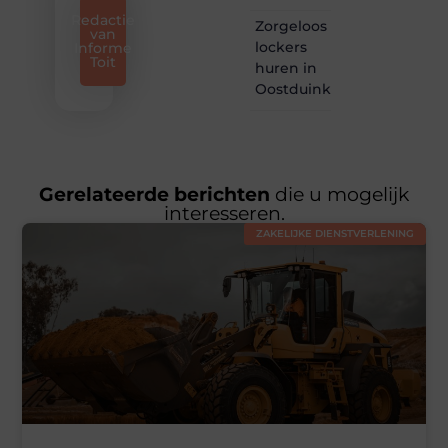
Redactie
Zorgeloos
van
lockers
Informe
Toit
huren in
Oostduinkerke
Gerelateerde berichten
die u mogelijk
interesseren.
ZAKELIJKE DIENSTVERLENING