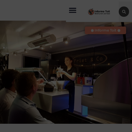
◉ Informe Toit ◉