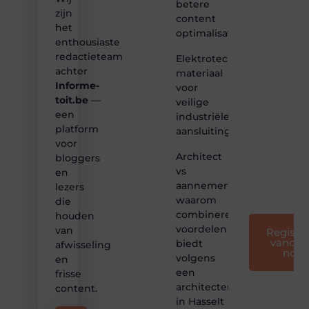
Dan
betere
zijn
hoor jij
content
bij ons!
het
optimalisatie
enthousiaste
❝
redactieteam
Elektrotechnisch
Samen
achter
materiaal
maken
Informe-
voor
we
toit.be
—
bloggen
veilige
toegankelijk,
een
industriële
creatief
platform
aansluitingen
en
voor
leuk
Architect
bloggers
voor
vs
en
iedereen
aannemer:
lezers
❞
waarom
die
combineren
houden
voordelen
van
Registre
vandaa
biedt
afwisseling
nog
volgens
en
een
frisse
architectenbureau
content.
in Hasselt