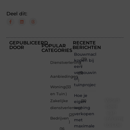
Deel dit:
GEPUBLICEERD
RECENTE
POPULAR
DOOR
BERICHTEN
CATEGORIES
Bouwmachines
(39
kopen bij
Dienstverlening
een
)
verbouwing
(33
Aanbiedingen
of
)
tuinproject
Woning
(33
en Tuin
)
Hoe je
Word
Zakelijke
(30
eigen
deel
woning
dienstverlening
)
van
verkopen
(25
Informe-
Bedrijven
met
)
toit.be
maximale
(16