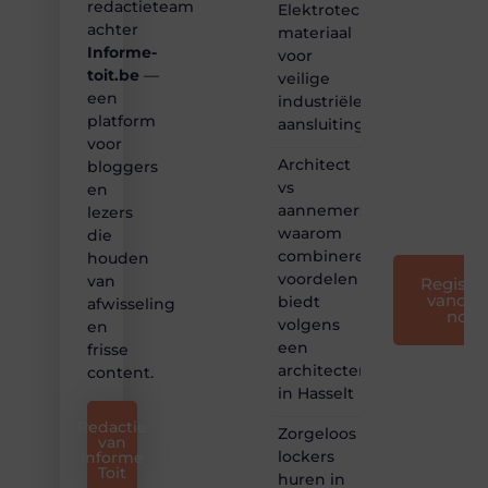
redactieteam
Elektrotechnisch
Samen
achter
materiaal
maken
Informe-
voor
we
toit.be
—
bloggen
veilige
toegankelijk,
een
industriële
creatief
platform
aansluitingen
en
voor
leuk
Architect
bloggers
voor
vs
en
iedereen
aannemer:
lezers
❞
waarom
die
combineren
houden
voordelen
van
Registre
vandaa
biedt
afwisseling
nog
volgens
en
een
frisse
architectenbureau
content.
in Hasselt
Redactie
Zorgeloos
van
lockers
Informe
Toit
huren in