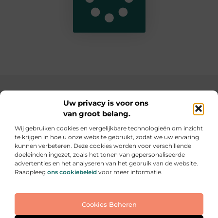
Main Links
Uw privacy is voor ons
van groot belang.
SEO backlinks kopen: de slimme weg naar een hogere ranking
Geld verdienen op internet: hoe jij online inkomsten kunt opbouwen
Wij gebruiken cookies en vergelijkbare technologieën om inzicht
te krijgen in hoe u onze website gebruikt, zodat we uw ervaring
Elke dag iets nieuws op informe-toit.be
kunnen verbeteren. Deze cookies worden voor verschillende
Praktische tips, slimme ideeën en boeiende verhalen
doeleinden ingezet, zoals het tonen van gepersonaliseerde
voor jouw dagelijks leven.
advertenties en het analyseren van het gebruik van de website.
Raadpleeg
ons cookiebeleid
voor meer informatie.
Website index
Cookiebeleid (EU)
Cookies Beheren
@2025 All Right Reserved. Design by
www.informe-