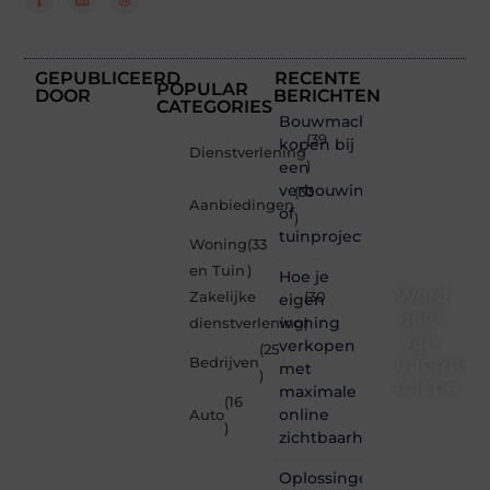
GEPUBLICEERD
RECENTE
POPULAR
DOOR
BERICHTEN
CATEGORIES
Bouwmachines
(39
kopen bij
Dienstverlening
een
)
verbouwing
(33
Aanbiedingen
of
)
tuinproject
Woning
(33
en Tuin
)
Hoe je
Word
Zakelijke
(30
eigen
deel
woning
dienstverlening
)
van
verkopen
(25
Informe-
Bedrijven
met
)
toit.be
maximale
(16
online
Auto
Informe-
)
zichtbaarheid
toit.be
is dé
Oplossingen
plek