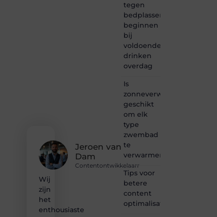
tegen
waar
bedplassen
creativiteit,
schrijven
beginnen
en
bij
lezen
voldoende
samenkomen.
drinken
Heb je
overdag
een
passie
Is
voor
zonneverwarming
bloggen,
verhalen
geschikt
vertellen
om elk
of
type
gewoon
zwembad
het
te
ontdekken
Jeroen van
verwarmen?
van
Dam
inspirerende
Contentontwikkelaarr
content?
Tips voor
Wij
Dan
betere
zijn
hoor jij
content
bij ons!
het
optimalisatie
enthousiaste
❝