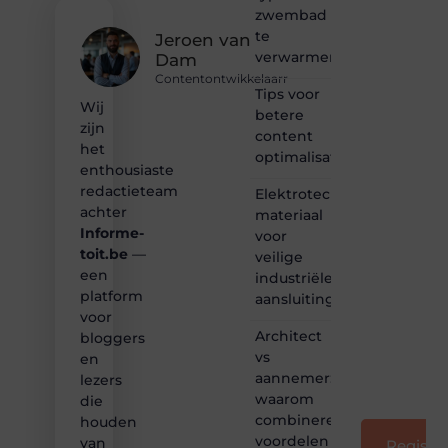
gewoon
zwembad
het
te
ontdekken
Jeroen van
verwarmen?
van
Dam
inspirerende
Contentontwikkelaarr
content?
Tips voor
Wij
Dan
betere
zijn
hoor jij
content
bij ons!
het
optimalisatie
enthousiaste
❝
redactieteam
Elektrotechnisch
Samen
achter
materiaal
maken
Informe-
voor
we
toit.be
—
bloggen
veilige
toegankelijk,
een
industriële
creatief
platform
aansluitingen
en
voor
leuk
Architect
bloggers
voor
vs
en
iedereen
aannemer:
lezers
❞
waarom
die
combineren
houden
voordelen
van
Registre