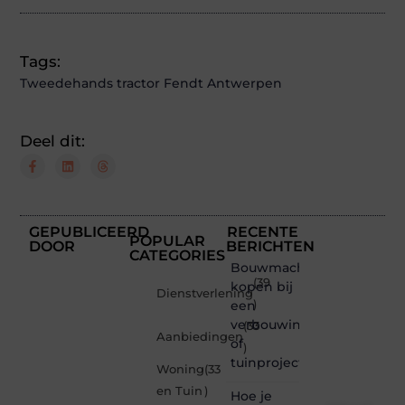
Tags:
Tweedehands tractor Fendt Antwerpen
Deel dit:
GEPUBLICEERD
RECENTE
POPULAR
DOOR
BERICHTEN
CATEGORIES
Bouwmachines
(39
kopen bij
Dienstverlening
een
)
verbouwing
(33
Aanbiedingen
of
)
tuinproject
Woning
(33
en Tuin
)
Hoe je