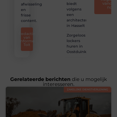
vandaa
biedt
afwisseling
nog
volgens
en
een
frisse
architectenbureau
content.
in Hasselt
Redactie
Zorgeloos
van
lockers
Informe
Toit
huren in
Oostduinkerke
Gerelateerde berichten
die u mogelijk
interesseren.
ZAKELIJKE DIENSTVERLENING