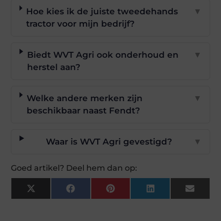
Hoe kies ik de juiste tweedehands
▼
tractor voor mijn bedrijf?
Biedt WVT Agri ook onderhoud en
▼
herstel aan?
Welke andere merken zijn
▼
beschikbaar naast Fendt?
Waar is WVT Agri gevestigd?
▼
Goed artikel? Deel hem dan op:
X
Facebook
Pinterest
LinkedIn
Email
(Twitter)