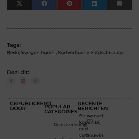
X
Facebook
Pinterest
LinkedIn
Email
(Twitter)
Tags:
Bedrijfswagen huren
,
Kortverhuur elektrische auto
Deel dit:
GEPUBLICEERD
RECENTE
POPULAR
DOOR
BERICHTEN
CATEGORIES
Bouwmachines
(39
kopen bij
Dienstverlening
een
)
verbouwing
(33