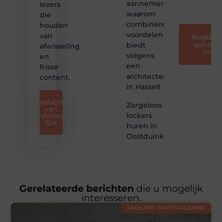
aannemer:
lezers
❞
waarom
die
combineren
houden
voordelen
van
Registre
vandaa
biedt
afwisseling
nog
volgens
en
een
frisse
architectenbureau
content.
in Hasselt
Redactie
Zorgeloos
van
lockers
Informe
Toit
huren in
Oostduinkerke
Gerelateerde berichten
die u mogelijk
interesseren.
ZAKELIJKE DIENSTVERLENING