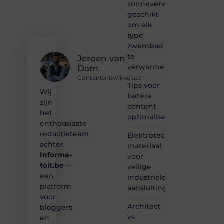
zonneverwarming
bloggen,
verhalen
geschikt
vertellen
om elk
of
type
gewoon
zwembad
het
te
ontdekken
Jeroen van
verwarmen?
van
Dam
inspirerende
Contentontwikkelaarr
content?
Tips voor
Wij
Dan
betere
zijn
hoor jij
content
bij ons!
het
optimalisatie
enthousiaste
❝
redactieteam
Elektrotechnisch
Samen
achter
materiaal
maken
Informe-
voor
we
toit.be
—
bloggen
veilige
toegankelijk,
een
industriële
creatief
platform
aansluitingen
en
voor
leuk
Architect
bloggers
voor
vs
en
iedereen