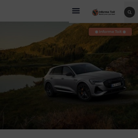
◉ Informe Toit ◉