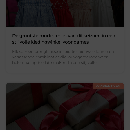
De grootste modetrends van dit seizoen in een
stijlvolle kledingwinkel voor dames
Elk seizoen brengt frisse inspiratie, nieuwe kleuren en
verrassende combinaties die jouw garderobe weer
helemaal up-to-date maken. In een stijlvolle
AANBIEDINGEN